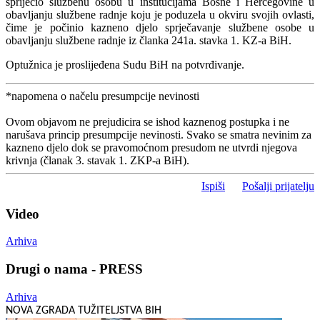
spriječio službenu osobu u institucijama Bosne i Hercegovine u
obavljanju službene radnje koju je poduzela u okviru svojih ovlasti,
čime je počinio kazneno djelo sprječavanje službene osobe u
obavljanju službene radnje iz članka 241a. stavka 1. KZ-a BiH.
Optužnica je proslijeđena Sudu BiH na potvrđivanje.
*napomena o načelu presumpcije nevinosti
Ovom objavom ne prejudicira se ishod kaznenog postupka i ne
narušava princip presumpcije nevinosti. Svako se smatra nevinim za
kazneno djelo dok se pravomoćnom presudom ne utvrdi njegova
krivnja (članak 3. stavak 1. ZKP-a BiH).
Ispiši
Pošalji prijatelju
Video
Arhiva
Drugi o nama - PRESS
Arhiva
NOVA ZGRADA TUŽITELJSTVA BIH