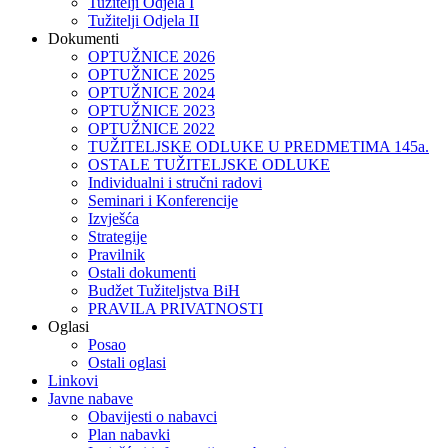
Tužitelji Odjela I
Tužitelji Odjela II
Dokumenti
OPTUŽNICE 2026
OPTUŽNICE 2025
OPTUŽNICE 2024
OPTUŽNICE 2023
OPTUŽNICE 2022
TUŽITELJSKE ODLUKE U PREDMETIMA 145a.
OSTALE TUŽITELJSKE ODLUKE
Individualni i stručni radovi
Seminari i Konferencije
Izvješća
Strategije
Pravilnik
Ostali dokumenti
Budžet Tužiteljstva BiH
PRAVILA PRIVATNOSTI
Oglasi
Posao
Ostali oglasi
Linkovi
Javne nabave
Obavijesti o nabavci
Plan nabavki