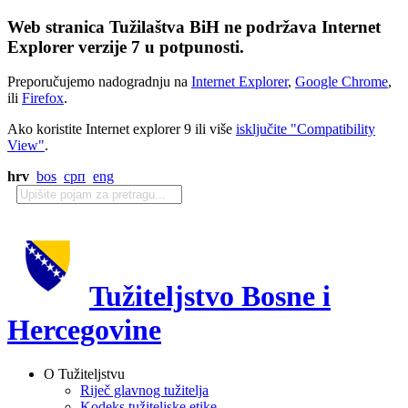
Web stranica Tužilaštva BiH ne podržava Internet
Explorer verzije 7 u potpunosti.
Preporučujemo nadogradnju na
Internet Explorer
,
Google Chrome
,
ili
Firefox
.
Ako koristite Internet explorer 9 ili više
isključite "Compatibility
View"
.
hrv
bos
срп
eng
Tužiteljstvo Bosne i
Hercegovine
O Tužiteljstvu
Riječ glavnog tužitelja
Kodeks tužiteljske etike