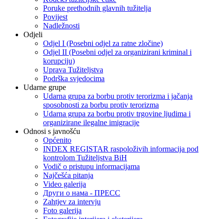
Poruke prethodnih glavnih tužitelja
Povijest
Nadležnosti
Odjeli
Odjel I (Posebni odjel za ratne zločine)
Odjel II (Posebni odjel za organizirani kriminal i
korupciju)
Uprava Tužiteljstva
Podrška svjedocima
Udarne grupe
Udarna grupa za borbu protiv terorizma i jačanja
sposobnosti za borbu protiv terorizma
Udarna grupa za borbu protiv trgovine ljudima i
organizirane ilegalne imigracije
Odnosi s javnošću
Općenito
INDEX REGISTAR raspoloživih informacija pod
kontrolom Tužiteljstva BiH
Vodič o pristupu informacijama
Najčešća pitanja
Video galerija
Други о нама - ПРЕСC
Zahtjev za intervju
Foto galerija