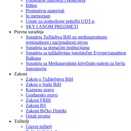
Fotografije interijera i eksterijera
Bilten
Promotivni materijali
In memoriam
Upute za podnošenje pritužbi UDT-u
SKY I ANOM PREDMETI
Pravna suradnja
Suradnja Tužilaštva BiH na međunarodnom,
regionalnom i nacionalnom nivou
Suradnja sa domaćim institucijama
Suradnja sa tužilaštvima jugoistočne Evrope/zapadnog
Balkana
Suradnja sa Međunarodnim krivičnim sudom za bivšu
Jugoslaviju
Zakoni
Zakon o Тužiteljstvu BiH
Zakon o Sudu BiH
Kazneno pravo
Građansko pravo
Zakoni FBIH
Zakoni RS
Zakoni Brčko Distrikt
Ostali propisi
Tužitelji
Glavni tužitelj