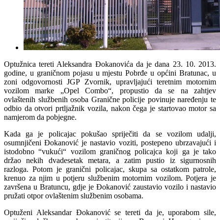
Optužnica tereti Aleksandra Đokanovića da je dana 23. 10. 2013.
godine, u graničnom pojasu u mjestu Pobrđe u općini Bratunac, u
zoni odgovornosti JGP Zvornik, upravljajući teretnim motornim
vozilom marke „Opel Combo“, propustio da se na zahtjev
ovlaštenih službenih osoba Granične policije povinuje naređenju te
odbio da otvori prtljažnik vozila, nakon čega je startovao motor sa
namjerom da pobjegne.
Kada ga je policajac pokušao spriječiti da se vozilom udalji,
osumnjičeni Đokanović je nastavio voziti, postepeno ubrzavajući i
istodobno “vukući“ vozilom graničnog policajca koji ga je tako
držao nekih dvadesetak metara, a zatim pustio iz sigurnosnih
razloga. Potom je granični policajac, skupa sa ostatkom patrole,
krenuo za njim u potjeru službenim motornim vozilom. Potjera je
završena u Bratuncu, gdje je Đokanović zaustavio vozilo i nastavio
pružati otpor ovlaštenim službenim osobama.
Optuženi Aleksandar Đokanović se tereti da je, uporabom sile,