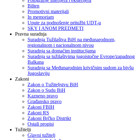
Fotografije interijera i eksterijera
Bilten
Promotivni materijali
In memoriam
Upute za podnošenje pritužbi UDT-u
SKY I ANOM PREDMETI
Pravna suradnja
Suradnja Tužilaštva BiH na međunarodnom,
regionalnom i nacionalnom nivou
Suradnja sa domaćim institucijama
Suradnja sa tužilaštvima jugoistočne Evrope/zapadnog
Balkana
Suradnja sa Međunarodnim krivičnim sudom za bivšu
Jugoslaviju
Zakoni
Zakon o Тužiteljstvu BiH
Zakon o Sudu BiH
Kazneno pravo
Građansko pravo
Zakoni FBIH
Zakoni RS
Zakoni Brčko Distrikt
Ostali propisi
Tužitelji
Glavni tužitelj