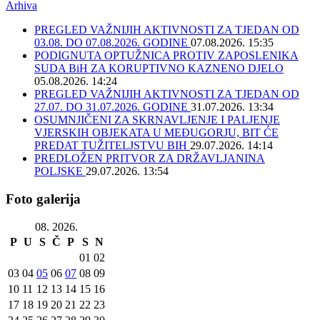
Arhiva
PREGLED VAŽNIJIH AKTIVNOSTI ZA TJEDAN OD
03.08. DO 07.08.2026. GODINE
07.08.2026. 15:35
PODIGNUTA OPTUŽNICA PROTIV ZAPOSLENIKA
SUDA BiH ZA KORUPTIVNO KAZNENO DJELO
05.08.2026. 14:24
PREGLED VAŽNIJIH AKTIVNOSTI ZA TJEDAN OD
27.07. DO 31.07.2026. GODINE
31.07.2026. 13:34
OSUMNJIČENI ZA SKRNAVLJENJE I PALJENJE
VJERSKIH OBJEKATA U MEĐUGORJU, BIT ĆE
PREDAT TUŽITELJSTVU BIH
29.07.2026. 14:14
PREDLOŽEN PRITVOR ZA DRŽAVLJANINA
POLJSKE
29.07.2026. 13:54
Foto galerija
08. 2026.
P
U
S
Č
P
S
N
01
02
03
04
05
06
07
08
09
10
11
12
13
14
15
16
17
18
19
20
21
22
23