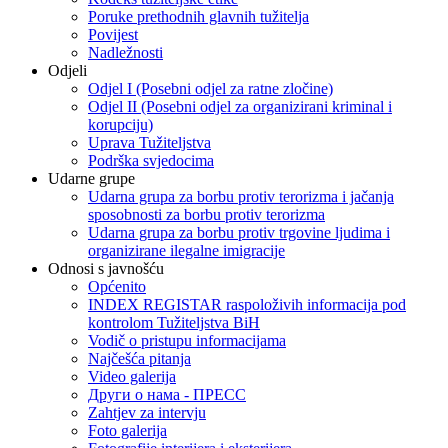
Poruke prethodnih glavnih tužitelja
Povijest
Nadležnosti
Odjeli
Odjel I (Posebni odjel za ratne zločine)
Odjel II (Posebni odjel za organizirani kriminal i
korupciju)
Uprava Tužiteljstva
Podrška svjedocima
Udarne grupe
Udarna grupa za borbu protiv terorizma i jačanja
sposobnosti za borbu protiv terorizma
Udarna grupa za borbu protiv trgovine ljudima i
organizirane ilegalne imigracije
Odnosi s javnošću
Općenito
INDEX REGISTAR raspoloživih informacija pod
kontrolom Tužiteljstva BiH
Vodič o pristupu informacijama
Najčešća pitanja
Video galerija
Други о нама - ПРЕСC
Zahtjev za intervju
Foto galerija