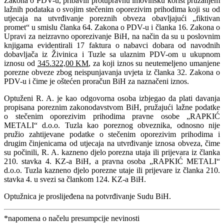
Zakona o PDV-u, pribavili protupravnu imovinsku korist pružanjem
lažnih podataka o svojim stečenim oporezivim prihodima koji su od
utjecaja na utvrđivanje poreznih obveza obavljajući „fiktivan
promet“ u smislu članka 64. Zakona o PDV-u i članka 16. Zakona o
Upravi za neizravno oporezivanje BiH, na način da su u poslovnim
knjigama evidentirali 17 faktura o nabavci dobara od navodnih
dobavljača iz Živinica i Tuzle sa ulaznim PDV-om u ukupnom
iznosu od
345.322,00 KM
, za koji iznos su neutemeljeno umanjene
porezne obveze zbog neispunjavanja uvjeta iz članka 32. Zakona o
PDV-u i čime je oštećen proračun BiH za naznačeni iznos.
Optuženi R. A. je kao odgovorna osoba izbjegao da plati davanja
propisana poreznim zakonodavstvom BiH, pružajući lažne podatke
o stečenim oporezivim prihodima pravne osobe „RAPKIĆ
METALI“ d.o.o. Tuzla kao poreznog obveznika, odnosno nije
pružio zahtijevane podatke o stečenim oporezivim prihodima i
drugim činjenicama od utjecaja na utvrđivanje iznosa obveza, čime
su počinili, R. A. kazneno djelo porezna utaja ili prijevara iz članka
210. stavka 4. KZ-a BiH, a pravna osoba „RAPKIĆ METALI“
d.o.o. Tuzla kazneno djelo porezne utaje ili prijevare iz članka 210.
stavka 4. u svezi sa člankom 124. KZ-a BiH.
Optužnica je proslijeđena na potvrđivanje Sudu BiH.
*napomena o načelu presumpcije nevinosti