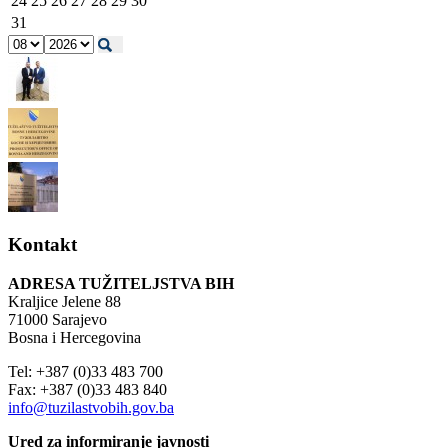
24
25
26
27
28
29
30
31
Kontakt
ADRESA TUŽITELJSTVA BIH
Kraljice Jelene 88
71000 Sarajevo
Bosna i Hercegovina
Tel: +387 (0)33 483 700
Fax: +387 (0)33 483 840
info@tuzilastvobih.gov.ba
Ured za informiranje javnosti