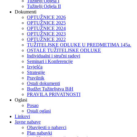
Tužitelji Odjela I
Tužitelji Odjela II
Dokumenti
OPTUŽNICE 2026
OPTUŽNICE 2025
OPTUŽNICE 2024
OPTUŽNICE 2023
OPTUŽNICE 2022
TUŽITELJSKE ODLUKE U PREDMETIMA 145a.
OSTALE TUŽITELJSKE ODLUKE
Individualni i stručni radovi
Seminari i Konferencije
Izvješća
Strategije
Pravilnik
Ostali dokumenti
Budžet Tužiteljstva BiH
PRAVILA PRIVATNOSTI
Oglasi
Posao
Ostali oglasi
Linkovi
Javne nabave
Obavijesti o nabavci
Plan nabavki