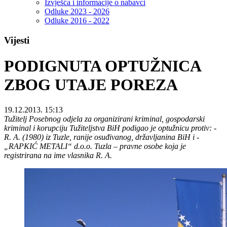
Izvješća i informacije o nabavci
Odluke 2023 - 2026
Odluke 2016 - 2022
Vijesti
PODIGNUTA OPTUŽNICA
ZBOG UTAJE POREZA
19.12.2013. 15:13
Tužitelj Posebnog odjela za organizirani kriminal, gospodarski
kriminal i korupciju Tužiteljstva BiH podigao je optužnicu protiv: -
R. A. (1980) iz Tuzle, ranije osuđivanog, državljanina BiH i -
„RAPKIĆ METALI“ d.o.o. Tuzla – pravne osobe koja je
registrirana na ime vlasnika R. A.