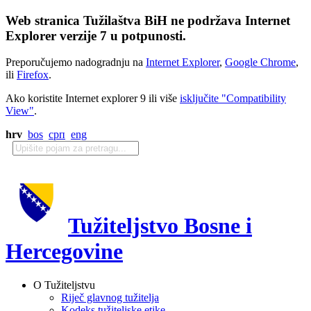
Web stranica Tužilaštva BiH ne podržava Internet
Explorer verzije 7 u potpunosti.
Preporučujemo nadogradnju na
Internet Explorer
,
Google Chrome
,
ili
Firefox
.
Ako koristite Internet explorer 9 ili više
isključite "Compatibility
View"
.
hrv
bos
срп
eng
Tužiteljstvo Bosne i
Hercegovine
O Tužiteljstvu
Riječ glavnog tužitelja
Kodeks tužiteljske etike