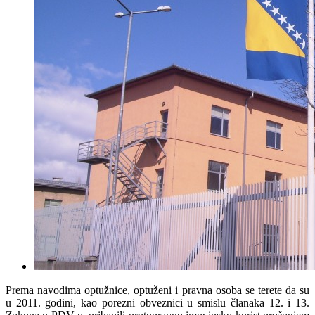
Prema navodima optužnice, optuženi i pravna osoba se terete da su
u 2011. godini, kao porezni obveznici u smislu članaka 12. i 13.