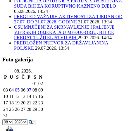
PODIGNUTA OPTUŽNICA PROTIV ZAPOSLENIKA
SUDA BiH ZA KORUPTIVNO KAZNENO DJELO
05.08.2026. 14:24
PREGLED VAŽNIJIH AKTIVNOSTI ZA TJEDAN OD
27.07. DO 31.07.2026. GODINE
31.07.2026. 13:34
OSUMNJIČENI ZA SKRNAVLJENJE I PALJENJE
VJERSKIH OBJEKATA U MEĐUGORJU, BIT ĆE
PREDAT TUŽITELJSTVU BIH
29.07.2026. 14:14
PREDLOŽEN PRITVOR ZA DRŽAVLJANINA
POLJSKE
29.07.2026. 13:54
Foto galerija
08. 2026.
P
U
S
Č
P
S
N
01
02
03
04
05
06
07
08
09
10
11
12
13
14
15
16
17
18
19
20
21
22
23
24
25
26
27
28
29
30
31