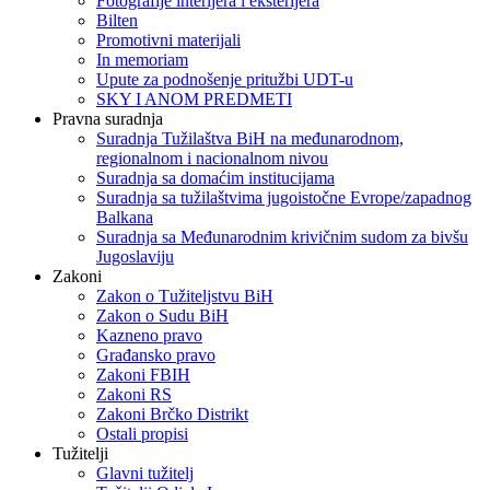
Fotografije interijera i eksterijera
Bilten
Promotivni materijali
In memoriam
Upute za podnošenje pritužbi UDT-u
SKY I ANOM PREDMETI
Pravna suradnja
Suradnja Tužilaštva BiH na međunarodnom,
regionalnom i nacionalnom nivou
Suradnja sa domaćim institucijama
Suradnja sa tužilaštvima jugoistočne Evrope/zapadnog
Balkana
Suradnja sa Međunarodnim krivičnim sudom za bivšu
Jugoslaviju
Zakoni
Zakon o Тužiteljstvu BiH
Zakon o Sudu BiH
Kazneno pravo
Građansko pravo
Zakoni FBIH
Zakoni RS
Zakoni Brčko Distrikt
Ostali propisi
Tužitelji
Glavni tužitelj