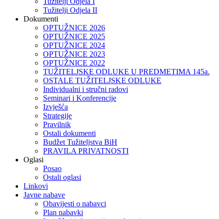
Tužitelji Odjela I
Tužitelji Odjela II
Dokumenti
OPTUŽNICE 2026
OPTUŽNICE 2025
OPTUŽNICE 2024
OPTUŽNICE 2023
OPTUŽNICE 2022
TUŽITELJSKE ODLUKE U PREDMETIMA 145a.
OSTALE TUŽITELJSKE ODLUKE
Individualni i stručni radovi
Seminari i Konferencije
Izvješća
Strategije
Pravilnik
Ostali dokumenti
Budžet Tužiteljstva BiH
PRAVILA PRIVATNOSTI
Oglasi
Posao
Ostali oglasi
Linkovi
Javne nabave
Obavijesti o nabavci
Plan nabavki