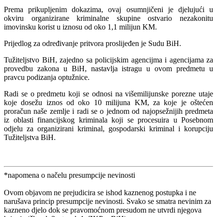
Prema prikupljenim dokazima, ovaj osumnjičeni je djelujući u
okviru organizirane kriminalne skupine ostvario nezakonitu
imovinsku korist u iznosu od oko 1,1 milijun KM.
Prijedlog za određivanje pritvora proslijeđen je Sudu BiH.
Tužiteljstvo BiH, zajedno sa policijskim agencijma i agencijama za
provedbu zakona u BiH, nastavlja istragu u ovom predmetu u
pravcu podizanja optužnice.
Radi se o predmetu koji se odnosi na višemilijunske porezne utaje
koje dosežu iznos od oko 10 milijuna KM, za koje je oštećen
proračun naše zemlje i radi se o jednom od najopsežnijih predmeta
iz oblasti financijskog kriminala koji se procesuira u Posebnom
odjelu za organizirani kriminal, gospodarski kriminal i korupciju
Tužiteljstva BiH.
*napomena o načelu presumpcije nevinosti
Ovom objavom ne prejudicira se ishod kaznenog postupka i ne
narušava princip presumpcije nevinosti. Svako se smatra nevinim za
kazneno djelo dok se pravomoćnom presudom ne utvrdi njegova