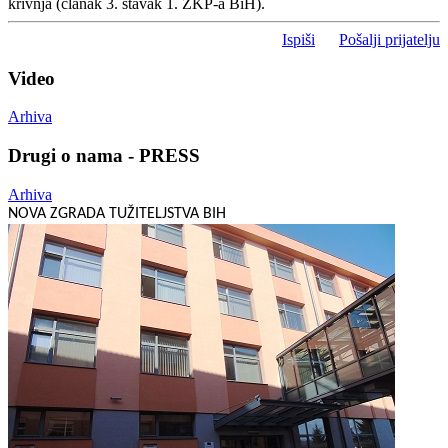
krivnja (članak 3. stavak 1. ZKP-a BiH).
Ispiši
Pošalji prijatelju
Video
Arhiva
Drugi o nama - PRESS
Arhiva
NOVA ZGRADA TUŽITELJSTVA BIH