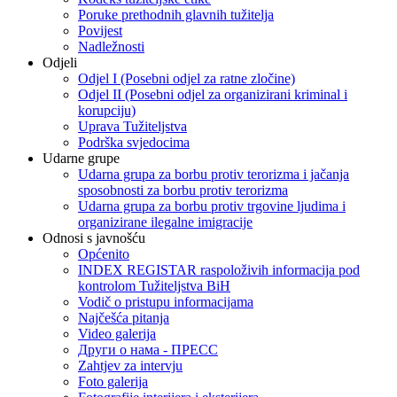
Poruke prethodnih glavnih tužitelja
Povijest
Nadležnosti
Odjeli
Odjel I (Posebni odjel za ratne zločine)
Odjel II (Posebni odjel za organizirani kriminal i
korupciju)
Uprava Tužiteljstva
Podrška svjedocima
Udarne grupe
Udarna grupa za borbu protiv terorizma i jačanja
sposobnosti za borbu protiv terorizma
Udarna grupa za borbu protiv trgovine ljudima i
organizirane ilegalne imigracije
Odnosi s javnošću
Općenito
INDEX REGISTAR raspoloživih informacija pod
kontrolom Tužiteljstva BiH
Vodič o pristupu informacijama
Najčešća pitanja
Video galerija
Други о нама - ПРЕСC
Zahtjev za intervju
Foto galerija