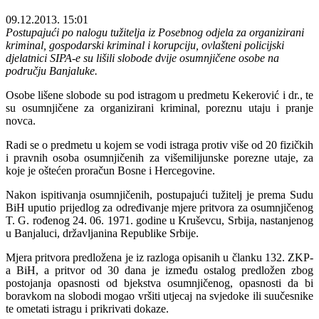
09.12.2013. 15:01
Postupajući po nalogu tužitelja iz Posebnog odjela za organizirani
kriminal, gospodarski kriminal i korupciju, ovlašteni policijski
djelatnici SIPA-e su lišili slobode dvije osumnjičene osobe na
području Banjaluke.
Osobe lišene slobode su pod istragom u predmetu Kekerović i dr., te
su osumnjičene za organizirani kriminal, poreznu utaju i pranje
novca.
Radi se o predmetu u kojem se vodi istraga protiv više od 20 fizičkih
i pravnih osoba osumnjičenih za višemilijunske porezne utaje, za
koje je oštećen proračun Bosne i Hercegovine.
Nakon ispitivanja osumnjičenih, postupajući tužitelj je prema Sudu
BiH uputio prijedlog za određivanje mjere pritvora za osumnjičenog
T. G. rođenog 24. 06. 1971. godine u Kruševcu, Srbija, nastanjenog
u Banjaluci, državljanina Republike Srbije.
Mjera pritvora predložena je iz razloga opisanih u članku 132. ZKP-
a BiH, a pritvor od 30 dana je između ostalog predložen zbog
postojanja opasnosti od bjekstva osumnjičenog, opasnosti da bi
boravkom na slobodi mogao vršiti utjecaj na svjedoke ili suučesnike
te ometati istragu i prikrivati dokaze.