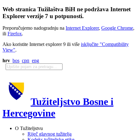
Web stranica Tužilaštva BiH ne podržava Internet
Explorer verzije 7 u potpunosti.
Preporučujemo nadogradnju na
Internet Explorer
,
Google Chrome
,
ili
Firefox
.
Ako koristite Internet explorer 9 ili više
isključite "Compatibility
View"
.
hrv
bos
срп
eng
Tužiteljstvo Bosne i
Hercegovine
O Tužiteljstvu
Riječ glavnog tužitelja
Kodeks tužiteljske etike