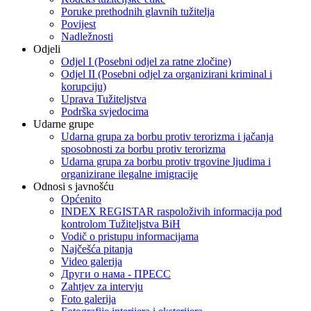
Poruke prethodnih glavnih tužitelja
Povijest
Nadležnosti
Odjeli
Odjel I (Posebni odjel za ratne zločine)
Odjel II (Posebni odjel za organizirani kriminal i
korupciju)
Uprava Tužiteljstva
Podrška svjedocima
Udarne grupe
Udarna grupa za borbu protiv terorizma i jačanja
sposobnosti za borbu protiv terorizma
Udarna grupa za borbu protiv trgovine ljudima i
organizirane ilegalne imigracije
Odnosi s javnošću
Općenito
INDEX REGISTAR raspoloživih informacija pod
kontrolom Tužiteljstva BiH
Vodič o pristupu informacijama
Najčešća pitanja
Video galerija
Други о нама - ПРЕСC
Zahtjev za intervju
Foto galerija