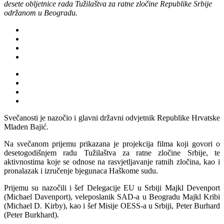
desete obljetnice rada Tužilaštva za ratne zločine Republike Srbije
održanom u Beogradu.
Svečanosti je nazočio i glavni državni odvjetnik Republike Hrvatske
Mladen Bajić.
Na svečanom prijemu prikazana je projekcija filma koji govori o
desetogodišnjem radu Tužilaštva za ratne zločine Srbije, te
aktivnostima koje se odnose na rasvjetljavanje ratnih zločina, kao i
pronalazak i izručenje bjegunaca Haškome sudu.
Prijemu su nazočili i šef Delegacije EU u Srbiji Majkl Devenport
(Michael Davenport), veleposlanik SAD-a u Beogradu Majkl Kribi
(Michael D. Kirby), kao i šef Misije OESS-a u Srbiji, Peter Burhard
(Peter Burkhard).