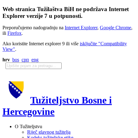
Web stranica Tužilaštva BiH ne podržava Internet
Explorer verzije 7 u potpunosti.
Preporučujemo nadogradnju na
Internet Explorer
,
Google Chrome
,
ili
Firefox
.
Ako koristite Internet explorer 9 ili više
isključite "Compatibility
View"
.
hrv
bos
срп
eng
Tužiteljstvo Bosne i
Hercegovine
O Tužiteljstvu
Riječ glavnog tužitelja
Kodeks tužiteljske etike