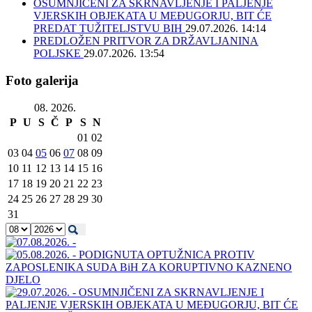
OSUMNJIČENI ZA SKRNAVLJENJE I PALJENJE
VJERSKIH OBJEKATA U MEĐUGORJU, BIT ĆE
PREDAT TUŽITELJSTVU BIH
29.07.2026. 14:14
PREDLOŽEN PRITVOR ZA DRŽAVLJANINA
POLJSKE
29.07.2026. 13:54
Foto galerija
08. 2026.
P
U
S
Č
P
S
N
01
02
03
04
05
06
07
08
09
10
11
12
13
14
15
16
17
18
19
20
21
22
23
24
25
26
27
28
29
30
31