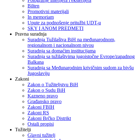
Fotografije interijera i eksterijera
Bilten
Promotivni materijali
In memoriam
Upute za podnošenje pritužbi UDT-u
SKY I ANOM PREDMETI
Pravna suradnja
Suradnja Tužilaštva BiH na međunarodnom,
regionalnom i nacionalnom nivou
Suradnja sa domaćim institucijama
Suradnja sa tužilaštvima jugoistočne Evrope/zapadnog
Balkana
Suradnja sa Međunarodnim krivičnim sudom za bivšu
Jugoslaviju
Zakoni
Zakon o Тužiteljstvu BiH
Zakon o Sudu BiH
Kazneno pravo
Građansko pravo
Zakoni FBIH
Zakoni RS
Zakoni Brčko Distrikt
Ostali propisi
Tužitelji
Glavni tužitelj