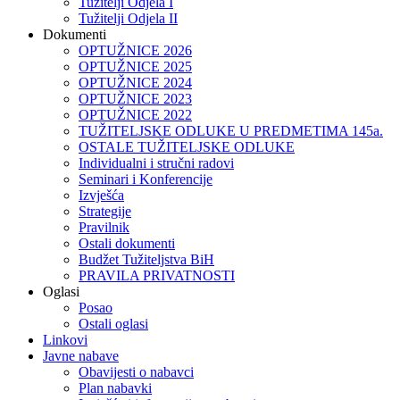
Tužitelji Odjela I
Tužitelji Odjela II
Dokumenti
OPTUŽNICE 2026
OPTUŽNICE 2025
OPTUŽNICE 2024
OPTUŽNICE 2023
OPTUŽNICE 2022
TUŽITELJSKE ODLUKE U PREDMETIMA 145a.
OSTALE TUŽITELJSKE ODLUKE
Individualni i stručni radovi
Seminari i Konferencije
Izvješća
Strategije
Pravilnik
Ostali dokumenti
Budžet Tužiteljstva BiH
PRAVILA PRIVATNOSTI
Oglasi
Posao
Ostali oglasi
Linkovi
Javne nabave
Obavijesti o nabavci
Plan nabavki