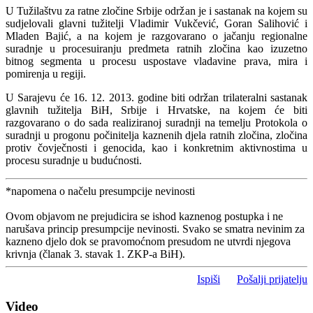
U Tužilaštvu za ratne zločine Srbije održan je i sastanak na kojem su
sudjelovali glavni tužitelji Vladimir Vukčević, Goran Salihović i
Mladen Bajić, a na kojem je razgovarano o jačanju regionalne
suradnje u procesuiranju predmeta ratnih zločina kao izuzetno
bitnog segmenta u procesu uspostave vladavine prava, mira i
pomirenja u regiji.
U Sarajevu će 16. 12. 2013. godine biti održan trilateralni sastanak
glavnih tužitelja BiH, Srbije i Hrvatske, na kojem će biti
razgovarano o do sada realiziranoj suradnji na temelju Protokola o
suradnji u progonu počinitelja kaznenih djela ratnih zločina, zločina
protiv čovječnosti i genocida, kao i konkretnim aktivnostima u
procesu suradnje u budućnosti.
*napomena o načelu presumpcije nevinosti
Ovom objavom ne prejudicira se ishod kaznenog postupka i ne
narušava princip presumpcije nevinosti. Svako se smatra nevinim za
kazneno djelo dok se pravomoćnom presudom ne utvrdi njegova
krivnja (članak 3. stavak 1. ZKP-a BiH).
Ispiši
Pošalji prijatelju
Video