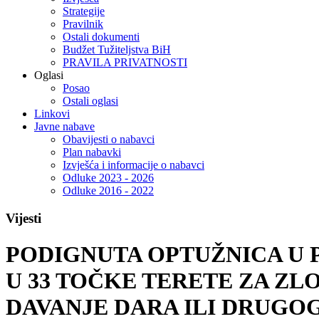
Strategije
Pravilnik
Ostali dokumenti
Budžet Tužiteljstva BiH
PRAVILA PRIVATNOSTI
Oglasi
Posao
Ostali oglasi
Linkovi
Javne nabave
Obavijesti o nabavci
Plan nabavki
Izvješća i informacije o nabavci
Odluke 2023 - 2026
Odluke 2016 - 2022
Vijesti
PODIGNUTA OPTUŽNICA U P
U 33 TOČKE TERETE ZA ZL
DAVANJE DARA ILI DRUGO