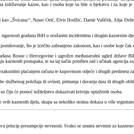
na izdržavanje kazne, kao i osoba koje su bile u bjekstvu i za koje j
i kao „Švicarac“, Naser Orić, Elvis Hodžić, Damir Vašiček, Alija Del
a sigurnosti građana BiH u oružanim incidentima i drugim kaznenim dje
ilovanje, što je izričito zabranjeno zakonom, kao i osobe koje čak ni
ađana Bosne i Hercegovine i ugrožen međunarodni ugled države BiH i
enju kaznenih postupaka, te na taj način poništen rad i učinak agencija 
ne nezakonitim plaćanjem računa te kupovinom odjeće i drugih predmeta 
 službenog položaja ili ovlasti, primanja i davanja dara ili drugih obli
 uz čiju će pomoć tužiteljstvo dokazivati krivnju optuženih osoba.
je svih kaznenih djela, skupa sa nekoliko stotina dokaza u više registrat
va princip presumpcije nevinosti. Svako se smatra nevinim za kaznen