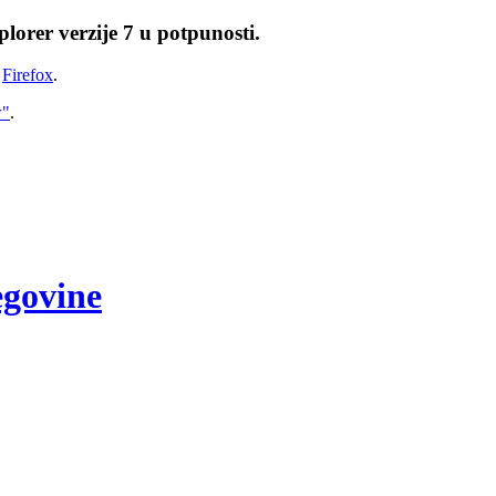
lorer verzije 7 u potpunosti.
i
Firefox
.
w"
.
egovine