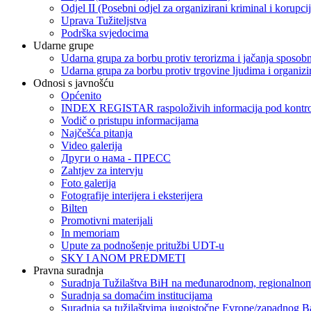
Odjel II (Posebni odjel za organizirani kriminal i korupci
Uprava Tužiteljstva
Podrška svjedocima
Udarne grupe
Udarna grupa za borbu protiv terorizma i jačanja sposobn
Udarna grupa za borbu protiv trgovine ljudima i organizir
Odnosi s javnošću
Općenito
INDEX REGISTAR raspoloživih informacija pod kontrol
Vodič o pristupu informacijama
Najčešća pitanja
Video galerija
Други о нама - ПРЕСC
Zahtjev za intervju
Foto galerija
Fotografije interijera i eksterijera
Bilten
Promotivni materijali
In memoriam
Upute za podnošenje pritužbi UDT-u
SKY I ANOM PREDMETI
Pravna suradnja
Suradnja Tužilaštva BiH na međunarodnom, regionalnom
Suradnja sa domaćim institucijama
Suradnja sa tužilaštvima jugoistočne Evrope/zapadnog B