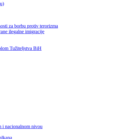
ju)
osti za borbu protiv terorizma
ane ilegalne imigracije
om Tužiteljstva BiH
 i nacionalnom nivou
alkana