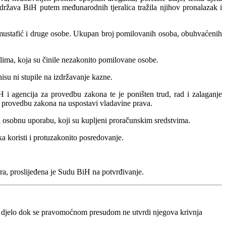
e država BiH putem međunarodnih tjeralica tražila njihov pronalazak i
imustafić i druge osobe. Ukupan broj pomilovanih osoba, obuhvaćenih
lima, koja su činile nezakonito pomilovane osobe.
su ni stupile na izdržavanje kazne.
 agencija za provedbu zakona te je poništen trud, rad i zalaganje
za provedbu zakona na uspostavi vladavine prava.
za osobnu uporabu, koji su kupljeni proračunskim sredstvima.
ka koristi i protuzakonito posredovanje.
ora, proslijeđena je Sudu BiH na potvrđivanje.
o djelo dok se pravomoćnom presudom ne utvrdi njegova krivnja