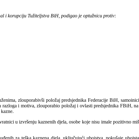
l i korupciju Tužiteljstva BiH, podigao je optužnicu protiv:
uženima, zlouporabivši položaj predsjednika Federacije BiH, samoinicija
h razloga i motiva, zlouporabio položaj i ovlasti predsjednika FBiH, n
 kazne.
tnici u izvršenju kaznenih djela, osobe koje nisu imale pozitivno mišlj
enih za teška kaznena djela, uključujući ubojstva, pokušaje ubojsta