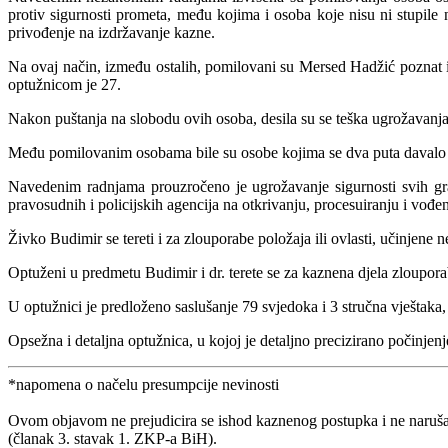
protiv sigurnosti prometa, među kojima i osoba koje nisu ni stupile 
privođenje na izdržavanje kazne.
Na ovaj način, između ostalih, pomilovani su Mersed Hadžić poznat 
optužnicom je 27.
Nakon puštanja na slobodu ovih osoba, desila su se teška ugrožavanj
Među pomilovanim osobama bile su osobe kojima se dva puta davalo pom
Navedenim radnjama prouzročeno je ugrožavanje sigurnosti svih gr
pravosudnih i policijskih agencija na otkrivanju, procesuiranju i vođ
Živko Budimir se tereti i za zlouporabe položaja ili ovlasti, učinje
Optuženi u predmetu Budimir i dr. terete se za kaznena djela zlouporabe
U optužnici je predloženo saslušanje 79 svjedoka i 3 stručna vještaka,
Opsežna i detaljna optužnica, u kojoj je detaljno precizirano počinjen
*napomena o načelu presumpcije nevinosti
Ovom objavom ne prejudicira se ishod kaznenog postupka i ne naruša
(članak 3. stavak 1. ZKP-a BiH).