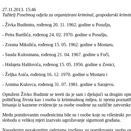
27.11.2013. 15:46
Tužitelj Posebnog odjela za organizirani kriminal, gospodarski krimina
- Živka Budimira, rođenog 20. 11. 1962. godine u Posušju,
- Petra Barišića, rođenog 24. 02. 1970. godine u Posušju,
- Zorana Mikulića, rođenog 15. 05. 1962. godine u Mostaru,
- Sauda Kulosmana, rođenog 21. 04. 1967. godine u Foči,
- Hidajeta Halilovića, rođenog 15. 05. 1956. godine u Zenici,
- Željka Asića, rođenog 16. 12. 1970. godine u Mostaru i
- Armina Kulovca, rođenog 31. 07. 1981. godine u Sarajevu.
Optuženi Živko Budimir se tereti da je sam i djelujući sa drugim opt
političkog života kao i osoba iz kriminalnog miljea, iz njemu poznati
brisanja iz kaznene evidencije za osobe osuđene na različite zatvorske
Među pomilovanim osuđenicima bile su i osobe koje su višestruki povra
slobodu u velikoj mjeri izazvalo ugrožavanje sigurnosti građana.
Navedenim nezakonitim radnjama izvršena su pomilovanja osoba osuđ