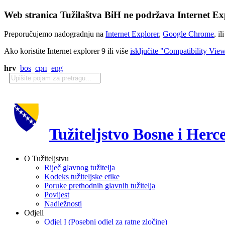
Web stranica Tužilaštva BiH ne podržava Internet Exp
Preporučujemo nadogradnju na
Internet Explorer
,
Google Chrome
, il
Ako koristite Internet explorer 9 ili više
isključite "Compatibility Vie
hrv
bos
срп
eng
Tužiteljstvo Bosne i Herc
O Tužiteljstvu
Riječ glavnog tužitelja
Kodeks tužiteljske etike
Poruke prethodnih glavnih tužitelja
Povijest
Nadležnosti
Odjeli
Odjel I (Posebni odjel za ratne zločine)