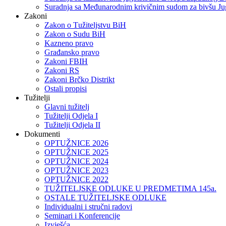
Suradnja sa Međunarodnim krivičnim sudom za bivšu Ju
Zakoni
Zakon o Тužiteljstvu BiH
Zakon o Sudu BiH
Kazneno pravo
Građansko pravo
Zakoni FBIH
Zakoni RS
Zakoni Brčko Distrikt
Ostali propisi
Tužitelji
Glavni tužitelj
Tužitelji Odjela I
Tužitelji Odjela II
Dokumenti
OPTUŽNICE 2026
OPTUŽNICE 2025
OPTUŽNICE 2024
OPTUŽNICE 2023
OPTUŽNICE 2022
TUŽITELJSKE ODLUKE U PREDMETIMA 145a.
OSTALE TUŽITELJSKE ODLUKE
Individualni i stručni radovi
Seminari i Konferencije
Izvješća