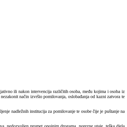
tivno ili nakon intervencija različitih osoba, među kojima i osoba iz
a nezakonit način izvršio pomilovanja, oslobađanja od kazni zatvora te
enje nadležnih institucija za pomilovanje te osobe čije je puštanje na
va, nedozvoljen promet opojnim drogama, porezne utaje, teška djela