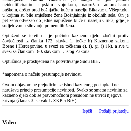
neidentificiranim srpskim vojnikom, naoružan automatskom
puškom, došao pred bošnjačke kuće u naselju Bikavac u Višegradu,
u kojima su bile smještene žene Bošnjakinje iz okolnih sela. On je
pet žena odvezao do jedne napuštene kuće u naselju Crnča, gdje je
sudjelovao u silovanju pomenutih žena.
Optuženi se tereti da je počinio kazneno djelo zločini protiv
čovječnosti iz članka 172. stavka 1. točke h) Kaznenog zakona
Bosne i Hercegovine, u svezi sa točkama e), f), g), i) i k), a sve u
svezi sa člankom 180. stavkom 1. istog Zakona.
Optužnica je proslijeđena na potvrđivanje Sudu BiH.
*napomena o načelu presumpcije nevinosti
Ovom objavom ne prejudicira se ishod kaznenog postupka i ne
narušava princip presumpcije nevinosti. Svako se smatra nevinim za
kazneno djelo dok se pravomoćnom presudom ne utvrdi njegova
krivnja (članak 3. stavak 1. ZKP-a BiH).
Ispiši
Pošalji prijatelju
Video