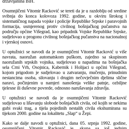
državljanina BiH.
Osumnjičeni Vitomir Racković se tereti da je u razdoblju od sredine
svibnja do konca kolovoza 1992. godine, u okviru širokog i
sistematičnog napada vojske i policije Republike Srpske i paravojnih
formacija, usmjerenog protiv civilnog bošnjačkog pučanstva na
području općine Višegrad, kao pripadnik Vojske Republike Srpske,
sudjelovao u progonu civilnog bošnjačkog pučanstva na nacionalnoj
i vjerskoj osnovi.
U optužnici se navodi da je osumnjičeni Vitomir Racković u više
navrata, naoružan automatskom puškom, zajedno sa skupinom
naoružanih srpskih vojnika, sudjelovao u napadima na bošnjačka
sela Crni Vrh, Osojnica, Kabernik i Holijaci u općini Višegrad,
kojom prigodom je sudjelovao u zatvaranju, mučenju, prinudnim
nestancima osoba, silovanju i drugim nečovječnim djelima slične
naravi, počinjenim u namjeri nanošenja velike patnje, ozbiljne
tjelesne ili duševne povrede, odnosno narušavanja zdravlja.
U optužnici se navodi da je osumnjičeni Vitomir Racković
sudjelovao u lišavanju slobode bošnjačkih civila, od kojih se nekima
gubi svaki trag, a tijela pojedinih nestalih civila ekshumirana su
tijekom 2000. godine na lokalitetu „Slap“ u Žepi.
Kako se dalje navodi u optužnici, dana 05. srpnja 1992. godine,
osumnjičeni Vitomir Racković je, skupa sa još jednim