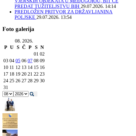
VJERSKIH OBJEKATA U MEĐUGORJU, BIT ĆE
PREDAT TUŽITELJSTVU BIH
29.07.2026. 14:14
PREDLOŽEN PRITVOR ZA DRŽAVLJANINA
POLJSKE
29.07.2026. 13:54
Foto galerija
08. 2026.
P
U
S
Č
P
S
N
01
02
03
04
05
06
07
08
09
10
11
12
13
14
15
16
17
18
19
20
21
22
23
24
25
26
27
28
29
30
31