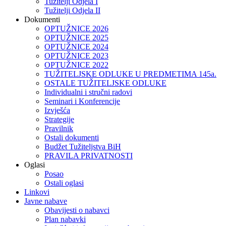
Tužitelji Odjela I
Tužitelji Odjela II
Dokumenti
OPTUŽNICE 2026
OPTUŽNICE 2025
OPTUŽNICE 2024
OPTUŽNICE 2023
OPTUŽNICE 2022
TUŽITELJSKE ODLUKE U PREDMETIMA 145a.
OSTALE TUŽITELJSKE ODLUKE
Individualni i stručni radovi
Seminari i Konferencije
Izvješća
Strategije
Pravilnik
Ostali dokumenti
Budžet Tužiteljstva BiH
PRAVILA PRIVATNOSTI
Oglasi
Posao
Ostali oglasi
Linkovi
Javne nabave
Obavijesti o nabavci
Plan nabavki