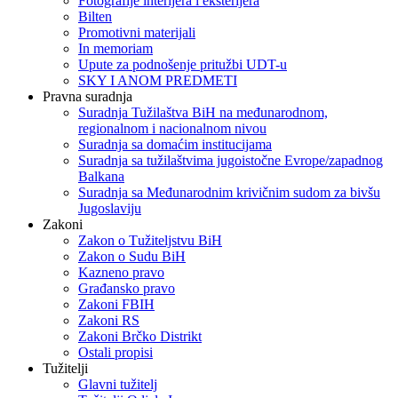
Fotografije interijera i eksterijera
Bilten
Promotivni materijali
In memoriam
Upute za podnošenje pritužbi UDT-u
SKY I ANOM PREDMETI
Pravna suradnja
Suradnja Tužilaštva BiH na međunarodnom,
regionalnom i nacionalnom nivou
Suradnja sa domaćim institucijama
Suradnja sa tužilaštvima jugoistočne Evrope/zapadnog
Balkana
Suradnja sa Međunarodnim krivičnim sudom za bivšu
Jugoslaviju
Zakoni
Zakon o Тužiteljstvu BiH
Zakon o Sudu BiH
Kazneno pravo
Građansko pravo
Zakoni FBIH
Zakoni RS
Zakoni Brčko Distrikt
Ostali propisi
Tužitelji
Glavni tužitelj