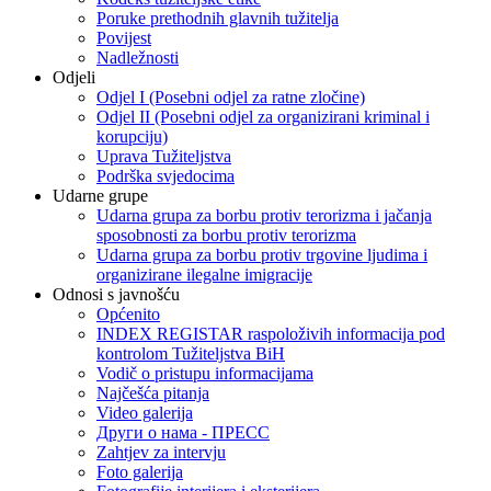
Poruke prethodnih glavnih tužitelja
Povijest
Nadležnosti
Odjeli
Odjel I (Posebni odjel za ratne zločine)
Odjel II (Posebni odjel za organizirani kriminal i
korupciju)
Uprava Tužiteljstva
Podrška svjedocima
Udarne grupe
Udarna grupa za borbu protiv terorizma i jačanja
sposobnosti za borbu protiv terorizma
Udarna grupa za borbu protiv trgovine ljudima i
organizirane ilegalne imigracije
Odnosi s javnošću
Općenito
INDEX REGISTAR raspoloživih informacija pod
kontrolom Tužiteljstva BiH
Vodič o pristupu informacijama
Najčešća pitanja
Video galerija
Други о нама - ПРЕСC
Zahtjev za intervju
Foto galerija