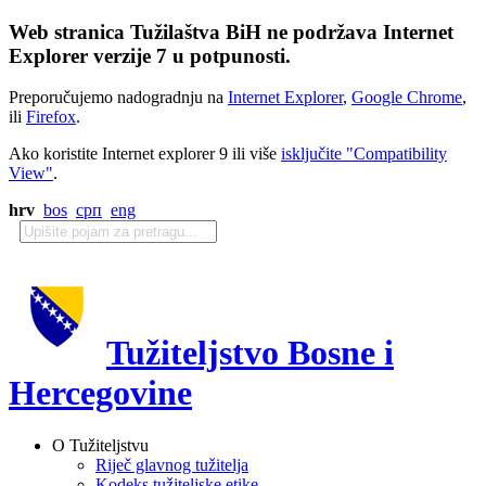
Web stranica Tužilaštva BiH ne podržava Internet
Explorer verzije 7 u potpunosti.
Preporučujemo nadogradnju na
Internet Explorer
,
Google Chrome
,
ili
Firefox
.
Ako koristite Internet explorer 9 ili više
isključite "Compatibility
View"
.
hrv
bos
срп
eng
Tužiteljstvo Bosne i
Hercegovine
O Tužiteljstvu
Riječ glavnog tužitelja
Kodeks tužiteljske etike