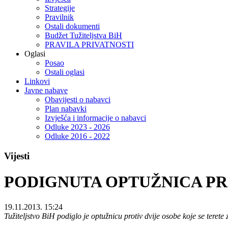
Strategije
Pravilnik
Ostali dokumenti
Budžet Tužiteljstva BiH
PRAVILA PRIVATNOSTI
Oglasi
Posao
Ostali oglasi
Linkovi
Javne nabave
Obavijesti o nabavci
Plan nabavki
Izvješća i informacije o nabavci
Odluke 2023 - 2026
Odluke 2016 - 2022
Vijesti
PODIGNUTA OPTUŽNICA PRO
19.11.2013. 15:24
Tužiteljstvo BiH podiglo je optužnicu protiv dvije osobe koje se tere