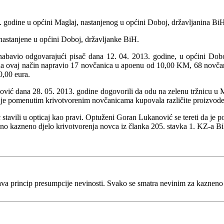
 godine u općini Maglaj, nastanjenog u općini Doboj, državljanina BiH
nastanjene u općini Doboj, državljanke BiH.
abavio odgovarajući pisač dana 12. 04. 2013. godine, u općini Doboj 
n je na ovaj način napravio 17 novčanica u apoenu od 10,00 KM, 68 no
,00 eura.
nović dana 28. 05. 2013. godine dogovorili da odu na zelenu tržnicu u 
 je pomenutim krivotvorenim novčanicama kupovala različite proizvode k
stavili u opticaj kao pravi. Optuženi Goran Lukanović se tereti da je 
eno kazneno djelo krivotvorenja novca iz članka 205. stavka 1. KZ-a B
va princip presumpcije nevinosti. Svako se smatra nevinim za kaznen