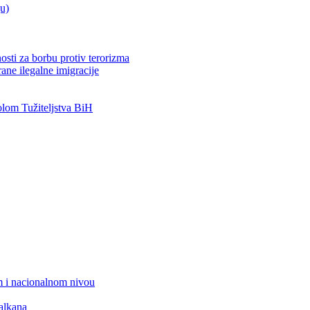
ju)
osti za borbu protiv terorizma
ane ilegalne imigracije
om Tužiteljstva BiH
 i nacionalnom nivou
alkana