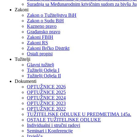
Suradnja sa Međunarodnim krivičnim sudom za bivšu Ju
Zakoni
Zakon o Тužiteljstvu BiH
Zakon o Sudu BiH
Kazneno pravo
Građansko pravo
Zakoni FBIH
Zakoni RS
Zakoni Brčko Distrikt
Ostali propisi
Tužitelji
Glavni tužitelj
Tužitelji Odjela I
Tužitelji Odjela II
Dokumenti
OPTUŽNICE 2026
OPTUŽNICE 2025
OPTUŽNICE 2024
OPTUŽNICE 2023
OPTUŽNICE 2022
TUŽITELJSKE ODLUKE U PREDMETIMA 145a.
OSTALE TUŽITELJSKE ODLUKE
Individualni i stručni radovi
Seminari i Konferencije
Izvješća