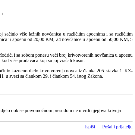
 i
sačinio više lažnih novčanica u različitim apoenima i sa različitim
včanica u apoenu od 20,00 KM, 24 novčanice u apoenu od 50,00 KM, 5
Modriči i sa sobom ponesu veći broj krivotvorenih novčanica u apoenu
od više prodavaca koji su joj vraćali kusur.
počinio kazneno djelo krivotvorenja novca iz članka 205. stavka 1. KZ-
iH, u svezi sa člankom 29. i člankom 54. istog Zakona.
o djelo dok se pravomoćnom presudom ne utvrdi njegova krivnja
Ispiši
Pošalji prijatelju