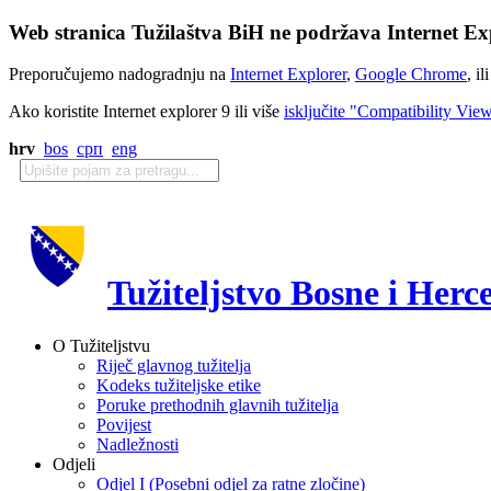
Web stranica Tužilaštva BiH ne podržava Internet Exp
Preporučujemo nadogradnju na
Internet Explorer
,
Google Chrome
, il
Ako koristite Internet explorer 9 ili više
isključite "Compatibility Vie
hrv
bos
срп
eng
Tužiteljstvo Bosne i Herc
O Tužiteljstvu
Riječ glavnog tužitelja
Kodeks tužiteljske etike
Poruke prethodnih glavnih tužitelja
Povijest
Nadležnosti
Odjeli
Odjel I (Posebni odjel za ratne zločine)