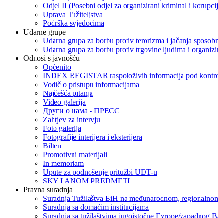
Odjel II (Posebni odjel za organizirani kriminal i korupci
Uprava Tužiteljstva
Podrška svjedocima
Udarne grupe
Udarna grupa za borbu protiv terorizma i jačanja sposobn
Udarna grupa za borbu protiv trgovine ljudima i organizir
Odnosi s javnošću
Općenito
INDEX REGISTAR raspoloživih informacija pod kontrol
Vodič o pristupu informacijama
Najčešća pitanja
Video galerija
Други о нама - ПРЕСC
Zahtjev za intervju
Foto galerija
Fotografije interijera i eksterijera
Bilten
Promotivni materijali
In memoriam
Upute za podnošenje pritužbi UDT-u
SKY I ANOM PREDMETI
Pravna suradnja
Suradnja Tužilaštva BiH na međunarodnom, regionalnom
Suradnja sa domaćim institucijama
Suradnja sa tužilaštvima jugoistočne Evrope/zapadnog B