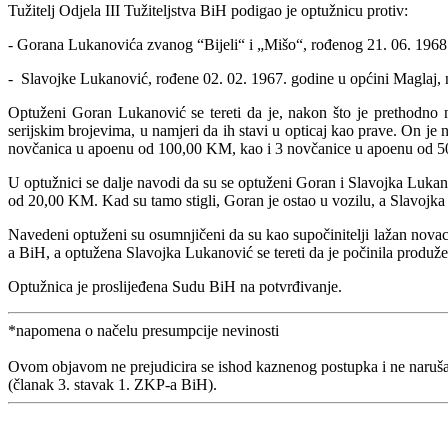
Tužitelj Odjela III Tužiteljstva BiH podigao je optužnicu protiv:
- Gorana Lukanovića zvanog “Bijeli“ i „Mišo“, rođenog 21. 06. 1968.
- Slavojke Lukanović, rođene 02. 02. 1967. godine u općini Maglaj, 
Optuženi Goran Lukanović se tereti da je, nakon što je prethodno n
serijskim brojevima, u namjeri da ih stavi u opticaj kao prave. O
novčanica u apoenu od 100,00 KM, kao i 3 novčanice u apoenu od 50
U optužnici se dalje navodi da su se optuženi Goran i Slavojka Luka
od 20,00 KM. Kad su tamo stigli, Goran je ostao u vozilu, a Slavojka
Navedeni optuženi su osumnjičeni da su kao supočinitelji lažan novac 
a BiH, a optužena Slavojka Lukanović se tereti da je počinila produž
Optužnica je proslijeđena Sudu BiH na potvrđivanje.
*napomena o načelu presumpcije nevinosti
Ovom objavom ne prejudicira se ishod kaznenog postupka i ne naruša
(članak 3. stavak 1. ZKP-a BiH).