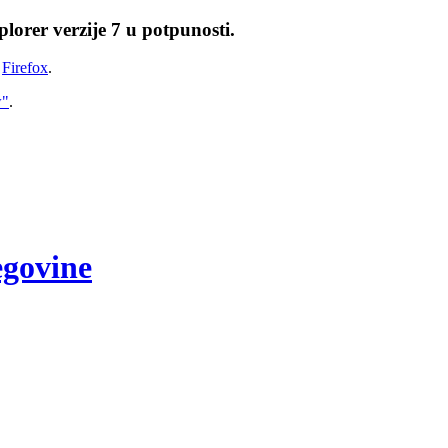
lorer verzije 7 u potpunosti.
i
Firefox
.
w"
.
egovine