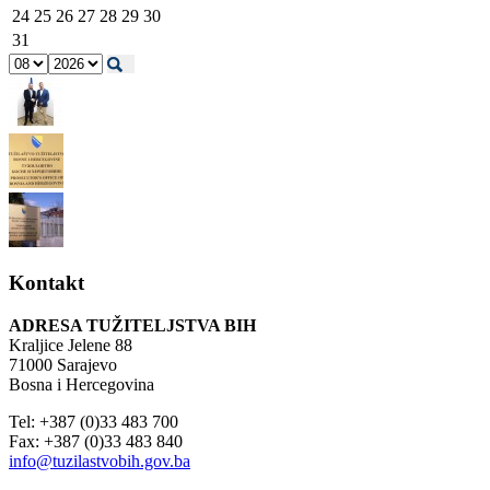
24
25
26
27
28
29
30
31
Kontakt
ADRESA TUŽITELJSTVA BIH
Kraljice Jelene 88
71000 Sarajevo
Bosna i Hercegovina
Tel: +387 (0)33 483 700
Fax: +387 (0)33 483 840
info@tuzilastvobih.gov.ba