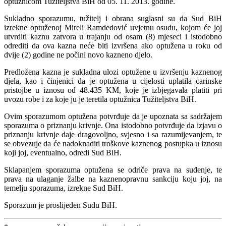
optužnicom Tužiteljstva BiH od 05. 11. 2013. godine.
Sukladno sporazumu, tužitelj i obrana suglasni su da Sud BiH
izrekne optuženoj Mireli Ramdedović uvjetnu osudu, kojom će joj
utvrditi kaznu zatvora u trajanju od osam (8) mjeseci i istodobno
odrediti da ova kazna neće biti izvršena ako optužena u roku od
dvije (2) godine ne počini novo kazneno djelo.
Predložena kazna je sukladna ulozi optužene u izvršenju kaznenog
djela, kao i činjenici da je optužena u cijelosti uplatila carinske
pristojbe u iznosu od 48.435 KM, koje je izbjegavala platiti pri
uvozu robe i za koje ju je teretila optužnica Tužiteljstva BiH.
Ovim sporazumom optužena potvrđuje da je upoznata sa sadržajem
sporazuma o priznanju krivnje. Ona istodobno potvrđuje da izjavu o
priznanju krivnje daje dragovoljno, svjesno i sa razumijevanjem, te
se obvezuje da će nadoknaditi troškove kaznenog postupka u iznosu
koji joj, eventualno, odredi Sud BiH.
Sklapanjem sporazuma optužena se odriče prava na suđenje, te
prava na ulaganje žalbe na kaznenopravnu sankciju koju joj, na
temelju sporazuma, izrekne Sud BiH.
Sporazum je proslijeđen Sudu BiH.