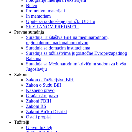
Fotografije interijera i eksterijera
Bilten
Promotivni materijali
In memoriam
Upute za podnošenje pritužbi UDT-u
SKY I ANOM PREDMETI
Pravna suradnja
Suradnja Tužilaštva BiH na međunarodnom,
regionalnom i nacionalnom nivou
Suradnja sa domaćim institucijama
Suradnja sa tužilaštvima jugoistočne Evrope/zapadnog
Balkana
Suradnja sa Međunarodnim krivičnim sudom za bivšu
Jugoslaviju
Zakoni
Zakon o Тužiteljstvu BiH
Zakon o Sudu BiH
Kazneno pravo
Građansko pravo
Zakoni FBIH
Zakoni RS
Zakoni Brčko Distrikt
Ostali propisi
Tužitelji
Glavni tužitelj