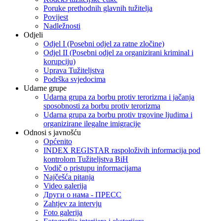
Poruke prethodnih glavnih tužitelja
Povijest
Nadležnosti
Odjeli
Odjel I (Posebni odjel za ratne zločine)
Odjel II (Posebni odjel za organizirani kriminal i
korupciju)
Uprava Tužiteljstva
Podrška svjedocima
Udarne grupe
Udarna grupa za borbu protiv terorizma i jačanja
sposobnosti za borbu protiv terorizma
Udarna grupa za borbu protiv trgovine ljudima i
organizirane ilegalne imigracije
Odnosi s javnošću
Općenito
INDEX REGISTAR raspoloživih informacija pod
kontrolom Tužiteljstva BiH
Vodič o pristupu informacijama
Najčešća pitanja
Video galerija
Други о нама - ПРЕСC
Zahtjev za intervju
Foto galerija