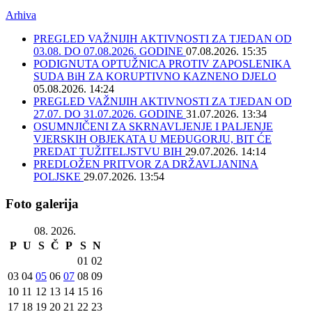
Arhiva
PREGLED VAŽNIJIH AKTIVNOSTI ZA TJEDAN OD
03.08. DO 07.08.2026. GODINE
07.08.2026. 15:35
PODIGNUTA OPTUŽNICA PROTIV ZAPOSLENIKA
SUDA BiH ZA KORUPTIVNO KAZNENO DJELO
05.08.2026. 14:24
PREGLED VAŽNIJIH AKTIVNOSTI ZA TJEDAN OD
27.07. DO 31.07.2026. GODINE
31.07.2026. 13:34
OSUMNJIČENI ZA SKRNAVLJENJE I PALJENJE
VJERSKIH OBJEKATA U MEĐUGORJU, BIT ĆE
PREDAT TUŽITELJSTVU BIH
29.07.2026. 14:14
PREDLOŽEN PRITVOR ZA DRŽAVLJANINA
POLJSKE
29.07.2026. 13:54
Foto galerija
08. 2026.
P
U
S
Č
P
S
N
01
02
03
04
05
06
07
08
09
10
11
12
13
14
15
16
17
18
19
20
21
22
23