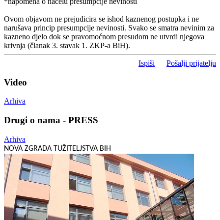
*napomena o načelu presumpcije nevinosti
Ovom objavom ne prejudicira se ishod kaznenog postupka i ne
narušava princip presumpcije nevinosti. Svako se smatra nevinim za
kazneno djelo dok se pravomoćnom presudom ne utvrdi njegova
krivnja (članak 3. stavak 1. ZKP-a BiH).
Ispiši
Pošalji prijatelju
Video
Arhiva
Drugi o nama - PRESS
Arhiva
NOVA ZGRADA TUŽITELJSTVA BIH