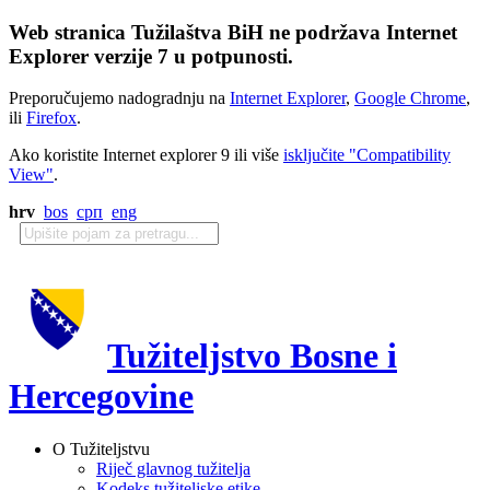
Web stranica Tužilaštva BiH ne podržava Internet
Explorer verzije 7 u potpunosti.
Preporučujemo nadogradnju na
Internet Explorer
,
Google Chrome
,
ili
Firefox
.
Ako koristite Internet explorer 9 ili više
isključite "Compatibility
View"
.
hrv
bos
срп
eng
Tužiteljstvo Bosne i
Hercegovine
O Tužiteljstvu
Riječ glavnog tužitelja
Kodeks tužiteljske etike