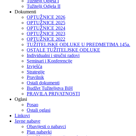
Tužitelji Odjela I
Tužitelji Odjela II
Dokumenti
OPTUŽNICE 2026
OPTUŽNICE 2025
OPTUŽNICE 2024
OPTUŽNICE 2023
OPTUŽNICE 2022
TUŽITELJSKE ODLUKE U PREDMETIMA 145a.
OSTALE TUŽITELJSKE ODLUKE
Individualni i stručni radovi
Seminari i Konferencije
Izvješća
Strategije
Pravilnik
Ostali dokumenti
Budžet Tužiteljstva BiH
PRAVILA PRIVATNOSTI
Oglasi
Posao
Ostali oglasi
Linkovi
Javne nabave
Obavijesti o nabavci
Plan nabavki