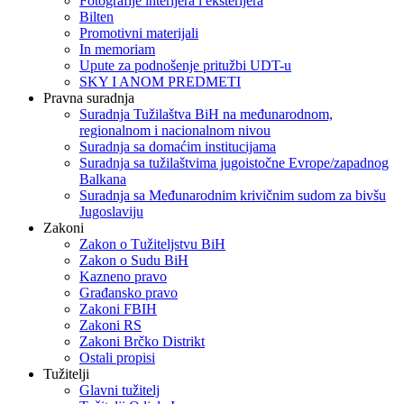
Fotografije interijera i eksterijera
Bilten
Promotivni materijali
In memoriam
Upute za podnošenje pritužbi UDT-u
SKY I ANOM PREDMETI
Pravna suradnja
Suradnja Tužilaštva BiH na međunarodnom,
regionalnom i nacionalnom nivou
Suradnja sa domaćim institucijama
Suradnja sa tužilaštvima jugoistočne Evrope/zapadnog
Balkana
Suradnja sa Međunarodnim krivičnim sudom za bivšu
Jugoslaviju
Zakoni
Zakon o Тužiteljstvu BiH
Zakon o Sudu BiH
Kazneno pravo
Građansko pravo
Zakoni FBIH
Zakoni RS
Zakoni Brčko Distrikt
Ostali propisi
Tužitelji
Glavni tužitelj