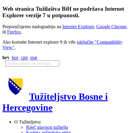
Web stranica Tužilaštva BiH ne podržava Internet
Explorer verzije 7 u potpunosti.
Preporučujemo nadogradnju na
Internet Explorer
,
Google Chrome
,
ili
Firefox
.
Ako koristite Internet explorer 9 ili više
isključite "Compatibility
View"
.
hrv
bos
срп
eng
Tužiteljstvo Bosne i
Hercegovine
O Tužiteljstvu
Riječ glavnog tužitelja
Kodeks tužiteljske etike