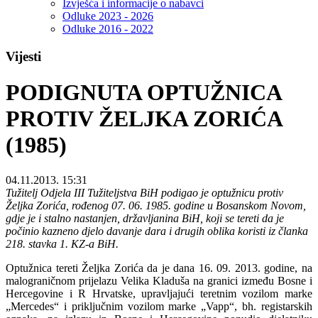
Izvješća i informacije o nabavci
Odluke 2023 - 2026
Odluke 2016 - 2022
Vijesti
PODIGNUTA OPTUŽNICA
PROTIV ŽELJKA ZORIĆA
(1985)
04.11.2013. 15:31
Tužitelj Odjela III Tužiteljstva BiH podigao je optužnicu protiv
Željka Zorića, rođenog 07. 06. 1985. godine u Bosanskom Novom,
gdje je i stalno nastanjen, državljanina BiH, koji se tereti da je
počinio kazneno djelo davanje dara i drugih oblika koristi iz članka
218. stavka 1. KZ-a BiH.
Optužnica tereti Željka Zorića da je dana 16. 09. 2013. godine, na
malograničnom prijelazu Velika Kladuša na granici između Bosne i
Hercegovine i R Hrvatske, upravljajući teretnim vozilom marke
„Mercedes“ i priključnim vozilom marke „Vapp“, bh. registarskih