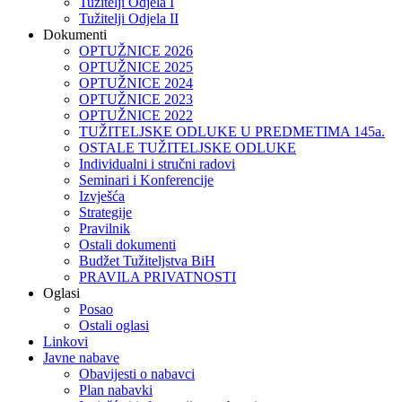
Tužitelji Odjela I
Tužitelji Odjela II
Dokumenti
OPTUŽNICE 2026
OPTUŽNICE 2025
OPTUŽNICE 2024
OPTUŽNICE 2023
OPTUŽNICE 2022
TUŽITELJSKE ODLUKE U PREDMETIMA 145a.
OSTALE TUŽITELJSKE ODLUKE
Individualni i stručni radovi
Seminari i Konferencije
Izvješća
Strategije
Pravilnik
Ostali dokumenti
Budžet Tužiteljstva BiH
PRAVILA PRIVATNOSTI
Oglasi
Posao
Ostali oglasi
Linkovi
Javne nabave
Obavijesti o nabavci
Plan nabavki