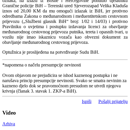
oznaka, na izlazu iz Bosne i Hercegovine ponudio djelatniku
Granične policije BiH – Terenski ured Sjeverozapad Velika Kladuša
iznos od 20,00 KM da mu omogući izlazak iz BiH, jer protivno
odredbama Zakona o međunarodnom i međuentitetskom cestovnom
prijevozu („Službeni glasnik BiH“ broj: 1/02 i 14/03) i protivno
Pravilniku o uvjetima i postupku izdavanja licenci za obavljanje
međunarodnog cestovnog prijevoza putnika, tereta i opasnih tvari, u
vozilu nije imao iskaznicu vozača kao obvezni dokument za
obavljanje međunarodnog cestovnog prijevoza.
Optužnica je proslijeđena na potvrđivanje Sudu BiH.
*napomena o načelu presumpcije nevinosti
Ovom objavom ne prejudicira se ishod kaznenog postupka i ne
narušava princip presumpcije nevinosti. Svako se smatra nevinim za
kazneno djelo dok se pravomoćnom presudom ne utvrdi njegova
krivnja (članak 3. stavak 1. ZKP-a BiH).
Ispiši
Pošalji prijatelju
Video
Arhiva