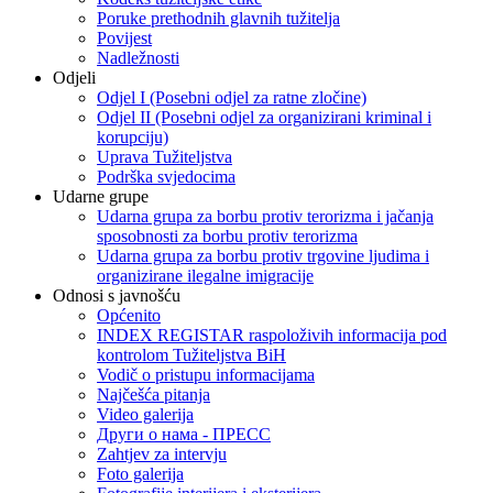
Poruke prethodnih glavnih tužitelja
Povijest
Nadležnosti
Odjeli
Odjel I (Posebni odjel za ratne zločine)
Odjel II (Posebni odjel za organizirani kriminal i
korupciju)
Uprava Tužiteljstva
Podrška svjedocima
Udarne grupe
Udarna grupa za borbu protiv terorizma i jačanja
sposobnosti za borbu protiv terorizma
Udarna grupa za borbu protiv trgovine ljudima i
organizirane ilegalne imigracije
Odnosi s javnošću
Općenito
INDEX REGISTAR raspoloživih informacija pod
kontrolom Tužiteljstva BiH
Vodič o pristupu informacijama
Najčešća pitanja
Video galerija
Други о нама - ПРЕСC
Zahtjev za intervju
Foto galerija