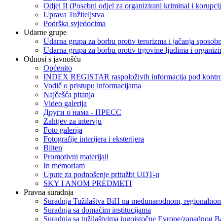
Odjel II (Posebni odjel za organizirani kriminal i korupci
Uprava Tužiteljstva
Podrška svjedocima
Udarne grupe
Udarna grupa za borbu protiv terorizma i jačanja sposobn
Udarna grupa za borbu protiv trgovine ljudima i organizir
Odnosi s javnošću
Općenito
INDEX REGISTAR raspoloživih informacija pod kontrol
Vodič o pristupu informacijama
Najčešća pitanja
Video galerija
Други о нама - ПРЕСC
Zahtjev za intervju
Foto galerija
Fotografije interijera i eksterijera
Bilten
Promotivni materijali
In memoriam
Upute za podnošenje pritužbi UDT-u
SKY I ANOM PREDMETI
Pravna suradnja
Suradnja Tužilaštva BiH na međunarodnom, regionalnom
Suradnja sa domaćim institucijama
Suradnja sa tužilaštvima jugoistočne Evrope/zapadnog B