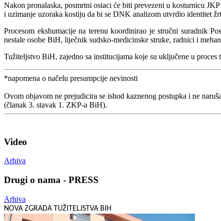
Nakon pronalaska, posmrtni ostaci će biti prevezeni u kosturnicu JKP
i uzimanje uzoraka kostiju da bi se DNK analizom utvrdio identitet žr
Procesom ekshumacije na terenu koordinirao je stručni suradnik Poseb
nestale osobe BiH, liječnik sudsko-medicinske struke, radnici i mehani
Tužiteljstvo BiH, zajedno sa institucijama koje su uključene u proces 
*napomena o načelu presumpcije nevinosti
Ovom objavom ne prejudicira se ishod kaznenog postupka i ne naruša
(članak 3. stavak 1. ZKP-a BiH).
Video
Arhiva
Drugi o nama - PRESS
Arhiva
NOVA ZGRADA TUŽITELJSTVA BIH