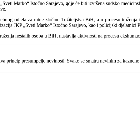
 „Sveti Marko“ Istočno Sarajevo, gdje će biti izvršena sudsko-medicinsk
tve.
nog odjela za ratne zločine Tužiteljstva BiH, a u procesu traženja i 
zacija JKP „Sveti Marko“ Istočno Sarajevo, kao i policijski djelatnici 
traženja nestalih osoba u BiH, nastavlja aktivnosti na procesu ekshumaci
va princip presumpcije nevinosti. Svako se smatra nevinim za kaznen