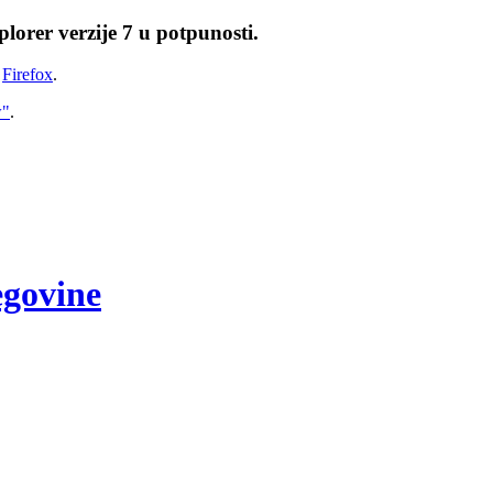
lorer verzije 7 u potpunosti.
i
Firefox
.
w"
.
egovine