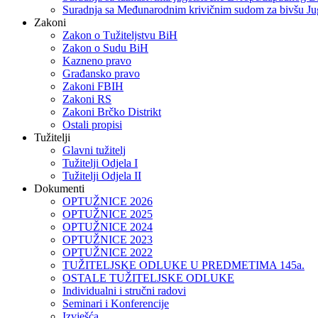
Suradnja sa Međunarodnim krivičnim sudom za bivšu Ju
Zakoni
Zakon o Тužiteljstvu BiH
Zakon o Sudu BiH
Kazneno pravo
Građansko pravo
Zakoni FBIH
Zakoni RS
Zakoni Brčko Distrikt
Ostali propisi
Tužitelji
Glavni tužitelj
Tužitelji Odjela I
Tužitelji Odjela II
Dokumenti
OPTUŽNICE 2026
OPTUŽNICE 2025
OPTUŽNICE 2024
OPTUŽNICE 2023
OPTUŽNICE 2022
TUŽITELJSKE ODLUKE U PREDMETIMA 145a.
OSTALE TUŽITELJSKE ODLUKE
Individualni i stručni radovi
Seminari i Konferencije
Izvješća