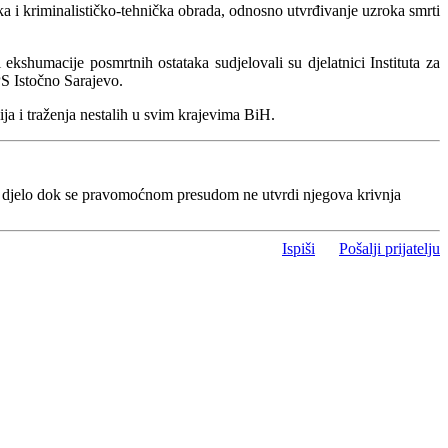
a i kriminalističko-tehnička obrada, odnosno utvrđivanje uzroka smrti
ekshumacije posmrtnih ostataka sudjelovali su djelatnici Instituta za
PS Istočno Sarajevo.
ja i traženja nestalih u svim krajevima BiH.
o djelo dok se pravomoćnom presudom ne utvrdi njegova krivnja
Ispiši
Pošalji prijatelju