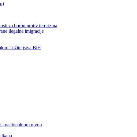
ju)
osti za borbu protiv terorizma
ane ilegalne imigracije
om Tužiteljstva BiH
 i nacionalnom nivou
alkana