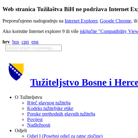
Web stranica Tužilaštva BiH ne podržava Internet Exp
Preporučujemo nadogradnju na
Internet Explorer
,
Google Chrome
, il
Ako koristite Internet explorer 9 ili više
isključite "Compatibility Vie
hrv
bos
срп
eng
Tužiteljstvo Bosne i Herc
O Tužiteljstvu
Riječ glavnog tužitelja
Kodeks tužiteljske etike
Poruke prethodnih glavnih tužitelja
Povijest
Nadležnosti
Odjeli
Odjel I (Posebni odjel za ratne zločine)