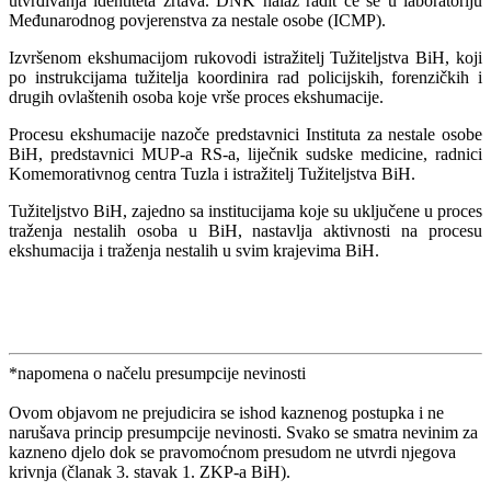
utvrđivanja identiteta žrtava. DNK nalaz radit će se u laboratoriju
Međunarodnog povjerenstva za nestale osobe (ICMP).
Izvršenom ekshumacijom rukovodi istražitelj Tužiteljstva BiH, koji
po instrukcijama tužitelja koordinira rad policijskih, forenzičkih i
drugih ovlaštenih osoba koje vrše proces ekshumacije.
Procesu ekshumacije nazoče predstavnici Instituta za nestale osobe
BiH, predstavnici MUP-a RS-a, liječnik sudske medicine, radnici
Komemorativnog centra Tuzla i istražitelj Tužiteljstva BiH.
Tužiteljstvo BiH, zajedno sa institucijama koje su uključene u proces
traženja nestalih osoba u BiH, nastavlja aktivnosti na procesu
ekshumacija i traženja nestalih u svim krajevima BiH.
*napomena o načelu presumpcije nevinosti
Ovom objavom ne prejudicira se ishod kaznenog postupka i ne
narušava princip presumpcije nevinosti. Svako se smatra nevinim za
kazneno djelo dok se pravomoćnom presudom ne utvrdi njegova
krivnja (članak 3. stavak 1. ZKP-a BiH).