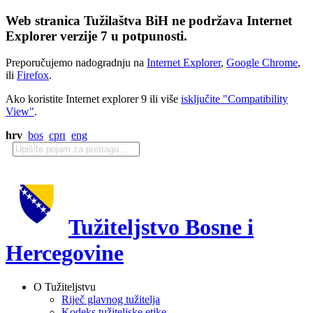
Web stranica Tužilaštva BiH ne podržava Internet
Explorer verzije 7 u potpunosti.
Preporučujemo nadogradnju na
Internet Explorer
,
Google Chrome
,
ili
Firefox
.
Ako koristite Internet explorer 9 ili više
isključite "Compatibility
View"
.
hrv
bos
срп
eng
Tužiteljstvo Bosne i
Hercegovine
O Tužiteljstvu
Riječ glavnog tužitelja
Kodeks tužiteljske etike