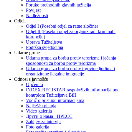
Poruke prethodnih glavnih tužitelja
Povijest
Nadležnosti
Odjeli
Odjel I (Posebni odjel za ratne zločine)
Odjel II (Posebni odjel za organizirani kriminal i
korupciju)
Uprava Tužiteljstva
Podrška svjedocima
Udarne grupe
Udarna grupa za borbu protiv terorizma i jačanja
sposobnosti za borbu protiv terorizma
Udarna grupa za borbu protiv trgovine ljudima i
organizirane ilegalne imigracije
Odnosi s javnošću
Općenito
INDEX REGISTAR raspoloživih informacija pod
kontrolom Tužiteljstva BiH
Vodič o pristupu informacijama
Najčešća pitanja
Video galerija
Други о нама - ПРЕСC
Zahtjev za intervju
Foto galerija