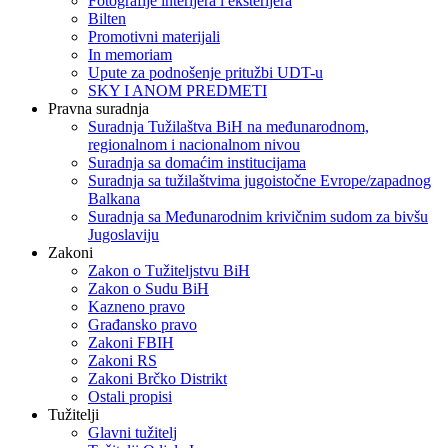
Fotografije interijera i eksterijera
Bilten
Promotivni materijali
In memoriam
Upute za podnošenje pritužbi UDT-u
SKY I ANOM PREDMETI
Pravna suradnja
Suradnja Tužilaštva BiH na međunarodnom,
regionalnom i nacionalnom nivou
Suradnja sa domaćim institucijama
Suradnja sa tužilaštvima jugoistočne Evrope/zapadnog
Balkana
Suradnja sa Međunarodnim krivičnim sudom za bivšu
Jugoslaviju
Zakoni
Zakon o Тužiteljstvu BiH
Zakon o Sudu BiH
Kazneno pravo
Građansko pravo
Zakoni FBIH
Zakoni RS
Zakoni Brčko Distrikt
Ostali propisi
Tužitelji
Glavni tužitelj