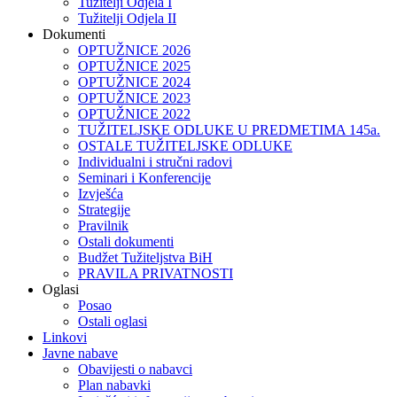
Tužitelji Odjela I
Tužitelji Odjela II
Dokumenti
OPTUŽNICE 2026
OPTUŽNICE 2025
OPTUŽNICE 2024
OPTUŽNICE 2023
OPTUŽNICE 2022
TUŽITELJSKE ODLUKE U PREDMETIMA 145a.
OSTALE TUŽITELJSKE ODLUKE
Individualni i stručni radovi
Seminari i Konferencije
Izvješća
Strategije
Pravilnik
Ostali dokumenti
Budžet Tužiteljstva BiH
PRAVILA PRIVATNOSTI
Oglasi
Posao
Ostali oglasi
Linkovi
Javne nabave
Obavijesti o nabavci
Plan nabavki