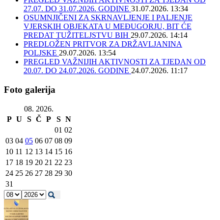
27.07. DO 31.07.2026. GODINE
31.07.2026. 13:34
OSUMNJIČENI ZA SKRNAVLJENJE I PALJENJE
VJERSKIH OBJEKATA U MEĐUGORJU, BIT ĆE
PREDAT TUŽITELJSTVU BIH
29.07.2026. 14:14
PREDLOŽEN PRITVOR ZA DRŽAVLJANINA
POLJSKE
29.07.2026. 13:54
PREGLED VAŽNIJIH AKTIVNOSTI ZA TJEDAN OD
20.07. DO 24.07.2026. GODINE
24.07.2026. 11:17
Foto galerija
08. 2026.
P
U
S
Č
P
S
N
01
02
03
04
05
06
07
08
09
10
11
12
13
14
15
16
17
18
19
20
21
22
23
24
25
26
27
28
29
30
31