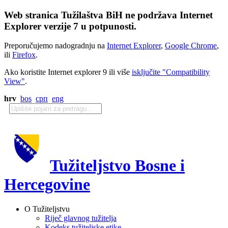
Web stranica Tužilaštva BiH ne podržava Internet
Explorer verzije 7 u potpunosti.
Preporučujemo nadogradnju na
Internet Explorer
,
Google Chrome
,
ili
Firefox
.
Ako koristite Internet explorer 9 ili više
isključite "Compatibility
View"
.
hrv
bos
срп
eng
Tužiteljstvo Bosne i
Hercegovine
O Tužiteljstvu
Riječ glavnog tužitelja
Kodeks tužiteljske etike