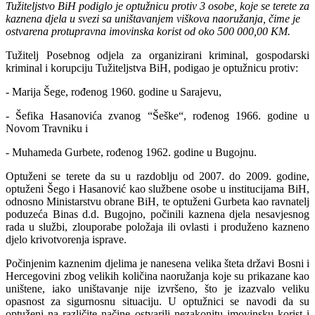
Tužiteljstvo BiH podiglo je optužnicu protiv 3 osobe, koje se terete za
kaznena djela u svezi sa uništavanjem viškova naoružanja, čime je
ostvarena protupravna imovinska korist od oko 500 000,00 KM.
Tužitelj Posebnog odjela za organizirani kriminal, gospodarski
kriminal i korupciju Tužiteljstva BiH, podigao je optužnicu protiv:
- Marija Šege, rođenog 1960. godine u Sarajevu,
- Šefika Hasanovića zvanog “Šeške“, rođenog 1966. godine u
Novom Travniku i
- Muhameda Gurbete, rođenog 1962. godine u Bugojnu.
Optuženi se terete da su u razdoblju od 2007. do 2009. godine,
optuženi Šego i Hasanović kao službene osobe u institucijama BiH,
odnosno Ministarstvu obrane BiH, te optuženi Gurbeta kao ravnatelj
poduzeća Binas d.d. Bugojno, počinili kaznena djela nesavjesnog
rada u službi, zlouporabe položaja ili ovlasti i produženo kazneno
djelo krivotvorenja isprave.
Počinjenim kaznenim djelima je nanesena velika šteta državi Bosni i
Hercegovini zbog velikih količina naoružanja koje su prikazane kao
uništene, iako uništavanje nije izvršeno, što je izazvalo veliku
opasnost za sigurnosnu situaciju. U optužnici se navodi da su
optuženi na različite načine ostvarili nezakonitu imovinsku korist i