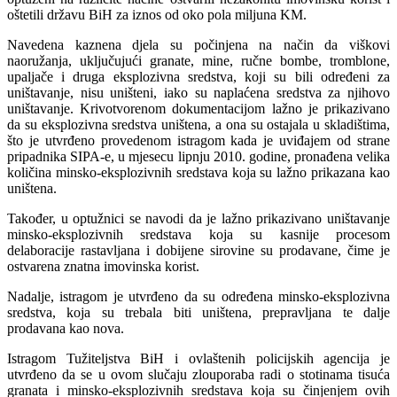
oštetili državu BiH za iznos od oko pola miljuna KM.
Navedena kaznena djela su počinjena na način da viškovi
naoružanja, uključujući granate, mine, ručne bombe, tromblone,
upaljače i druga eksplozivna sredstva, koji su bili određeni za
uništavanje, nisu uništeni, iako su naplaćena sredstva za njihovo
uništavanje. Krivotvorenom dokumentacijom lažno je prikazivano
da su eksplozivna sredstva uništena, a ona su ostajala u skladištima,
što je utvrđeno provedenom istragom kada je uviđajem od strane
pripadnika SIPA-е, u mjesecu lipnju 2010. godine, pronađena velika
količina minsko-eksplozivnih sredstava koja su lažno prikazana kao
uništena.
Također, u optužnici se navodi da je lažno prikazivano uništavanje
minsko-eksplozivnih sredstava koja su kasnije procesom
delaboracije rastavljana i dobijene sirovine su prodavane, čime je
ostvarena znatna imovinska korist.
Nadalje, istragom je utvrđeno da su određena minsko-eksplozivna
sredstva, koja su trebala biti uništena, prepravljana te dalje
prodavana kao nova.
Istragom Tužiteljstva BiH i ovlaštenih policijskih agencija je
utvrđeno da se u ovom slučaju zlouporaba radi o stotinama tisuća
granata i minsko-eksplozivnih sredstava koja su činjenjem ovih