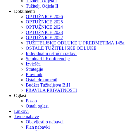
Tužitelji Odjela I
Tužitelji Odjela II
Dokumenti
OPTUŽNICE 2026
OPTUŽNICE 2025
OPTUŽNICE 2024
OPTUŽNICE 2023
OPTUŽNICE 2022
TUŽITELJSKE ODLUKE U PREDMETIMA 145a.
OSTALE TUŽITELJSKE ODLUKE
Individualni i stručni radovi
Seminari i Konferencije
Izvješća
Strategije
Pravilnik
Ostali dokumenti
Budžet Tužiteljstva BiH
PRAVILA PRIVATNOSTI
Oglasi
Posao
Ostali oglasi
Linkovi
Javne nabave
Obavijesti o nabavci
Plan nabavki