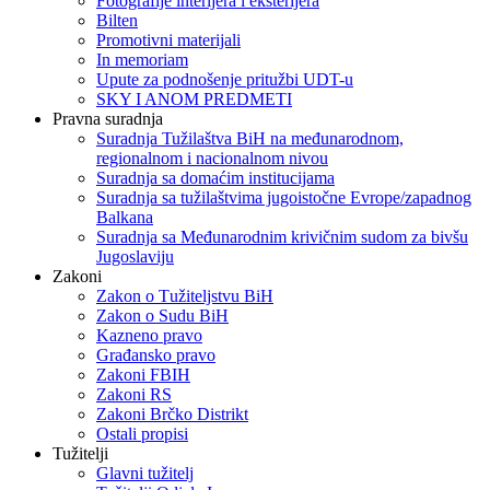
Fotografije interijera i eksterijera
Bilten
Promotivni materijali
In memoriam
Upute za podnošenje pritužbi UDT-u
SKY I ANOM PREDMETI
Pravna suradnja
Suradnja Tužilaštva BiH na međunarodnom,
regionalnom i nacionalnom nivou
Suradnja sa domaćim institucijama
Suradnja sa tužilaštvima jugoistočne Evrope/zapadnog
Balkana
Suradnja sa Međunarodnim krivičnim sudom za bivšu
Jugoslaviju
Zakoni
Zakon o Тužiteljstvu BiH
Zakon o Sudu BiH
Kazneno pravo
Građansko pravo
Zakoni FBIH
Zakoni RS
Zakoni Brčko Distrikt
Ostali propisi
Tužitelji
Glavni tužitelj