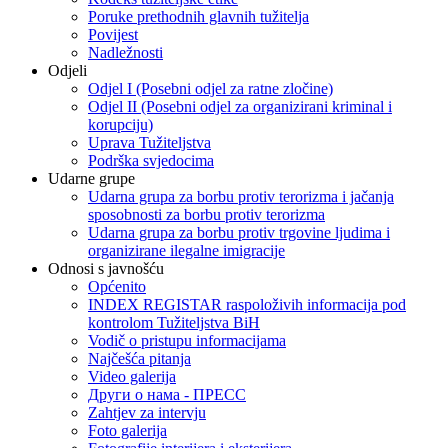
Poruke prethodnih glavnih tužitelja
Povijest
Nadležnosti
Odjeli
Odjel I (Posebni odjel za ratne zločine)
Odjel II (Posebni odjel za organizirani kriminal i
korupciju)
Uprava Tužiteljstva
Podrška svjedocima
Udarne grupe
Udarna grupa za borbu protiv terorizma i jačanja
sposobnosti za borbu protiv terorizma
Udarna grupa za borbu protiv trgovine ljudima i
organizirane ilegalne imigracije
Odnosi s javnošću
Općenito
INDEX REGISTAR raspoloživih informacija pod
kontrolom Tužiteljstva BiH
Vodič o pristupu informacijama
Najčešća pitanja
Video galerija
Други о нама - ПРЕСC
Zahtjev za intervju
Foto galerija