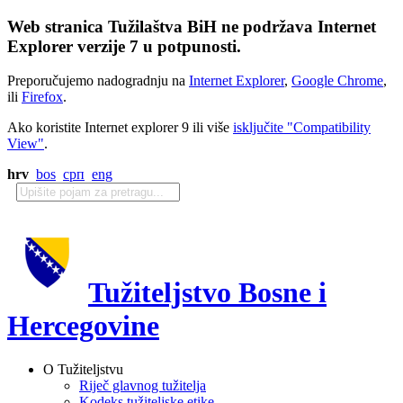
Web stranica Tužilaštva BiH ne podržava Internet
Explorer verzije 7 u potpunosti.
Preporučujemo nadogradnju na
Internet Explorer
,
Google Chrome
,
ili
Firefox
.
Ako koristite Internet explorer 9 ili više
isključite "Compatibility
View"
.
hrv
bos
срп
eng
Tužiteljstvo Bosne i
Hercegovine
O Tužiteljstvu
Riječ glavnog tužitelja
Kodeks tužiteljske etike