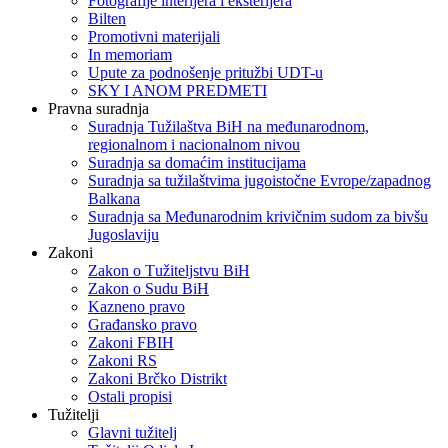
Fotografije interijera i eksterijera
Bilten
Promotivni materijali
In memoriam
Upute za podnošenje pritužbi UDT-u
SKY I ANOM PREDMETI
Pravna suradnja
Suradnja Tužilaštva BiH na međunarodnom,
regionalnom i nacionalnom nivou
Suradnja sa domaćim institucijama
Suradnja sa tužilaštvima jugoistočne Evrope/zapadnog
Balkana
Suradnja sa Međunarodnim krivičnim sudom za bivšu
Jugoslaviju
Zakoni
Zakon o Тužiteljstvu BiH
Zakon o Sudu BiH
Kazneno pravo
Građansko pravo
Zakoni FBIH
Zakoni RS
Zakoni Brčko Distrikt
Ostali propisi
Tužitelji
Glavni tužitelj