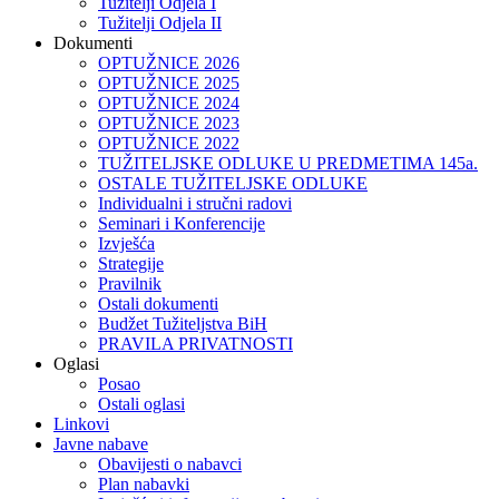
Tužitelji Odjela I
Tužitelji Odjela II
Dokumenti
OPTUŽNICE 2026
OPTUŽNICE 2025
OPTUŽNICE 2024
OPTUŽNICE 2023
OPTUŽNICE 2022
TUŽITELJSKE ODLUKE U PREDMETIMA 145a.
OSTALE TUŽITELJSKE ODLUKE
Individualni i stručni radovi
Seminari i Konferencije
Izvješća
Strategije
Pravilnik
Ostali dokumenti
Budžet Tužiteljstva BiH
PRAVILA PRIVATNOSTI
Oglasi
Posao
Ostali oglasi
Linkovi
Javne nabave
Obavijesti o nabavci
Plan nabavki