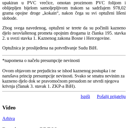
upakiran u PVC vrećice, omotan prozirnom PVC folijom i
oblijepljen bijelom samoljepljivom trakom sa sadržajem 978,02
grama opojne droge „kokain“, nakon čega su svi optuženi lišeni
slobode.
Zbog svega navedenog, optuženi se terete da su počinili kazneno
djelo neovlaštenog prometa opojnim drogama iz članka 195. stavka
2. u svezi stavka 1. Kaznenog zakona Bosne i Hercegovine.
Optužnica je proslijeđena na potvrđivanje Sudu BiH.
*napomena o načelu presumpcije nevinosti
Ovom objavom ne prejudicira se ishod kaznenog postupka i ne
narušava princip presumpcije nevinosti. Svako se smatra nevinim za
kazneno djelo dok se pravomoćnom presudom ne utvrdi njegova
krivnja (članak 3. stavak 1. ZKP-a BiH).
Ispiši
Pošalji prijatelju
Video
Arhiva