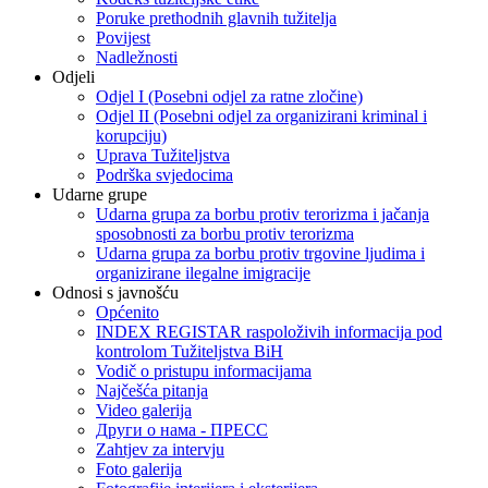
Poruke prethodnih glavnih tužitelja
Povijest
Nadležnosti
Odjeli
Odjel I (Posebni odjel za ratne zločine)
Odjel II (Posebni odjel za organizirani kriminal i
korupciju)
Uprava Tužiteljstva
Podrška svjedocima
Udarne grupe
Udarna grupa za borbu protiv terorizma i jačanja
sposobnosti za borbu protiv terorizma
Udarna grupa za borbu protiv trgovine ljudima i
organizirane ilegalne imigracije
Odnosi s javnošću
Općenito
INDEX REGISTAR raspoloživih informacija pod
kontrolom Tužiteljstva BiH
Vodič o pristupu informacijama
Najčešća pitanja
Video galerija
Други о нама - ПРЕСC
Zahtjev za intervju
Foto galerija