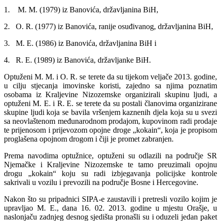
1. M. M. (1979) iz Banovića, državljanina BiH,
2. O. R. (1977) iz Banovića, ranije osuđivanog, državljanina BiH,
3. M. E. (1986) iz Banovića, državljanina BiH i
4. R. E. (1989) iz Banovića, državljanke BiH.
Optuženi M. M. i O. R. se terete da su tijekom veljače 2013. godine,
u cilju stjecanja imovinske koristi, zajedno sa njima poznatim
osobama iz Kraljevine Nizozemske organizirali skupinu ljudi, a
optuženi M. E. i R. E. se terete da su postali članovima organizirane
skupine ljudi koja se bavila vršenjem kaznenih djela koja su u svezi
sa neovlaštenom međunarodnom prodajom, kupovinom radi prodaje
te prijenosom i prijevozom opojne droge „kokain“, koja je propisom
proglašena opojnom drogom i čiji je promet zabranjen.
Prema navodima optužnice, optuženi su odlazili na područje SR
Njemačke i Kraljevine Nizozemske te tamo preuzimali opojnu
drogu „kokain“ koju su radi izbjegavanja policijske kontrole
sakrivali u vozilu i prevozili na područje Bosne i Hercegovine.
Nakon što su pripadnici SIPA-e zaustavili i pretresli vozilo kojim je
upravljao M. E., dana 16. 02. 2013. godine u mjestu Orašje, u
naslonjaču zadnjeg desnog sjedišta pronašli su i oduzeli jedan paket