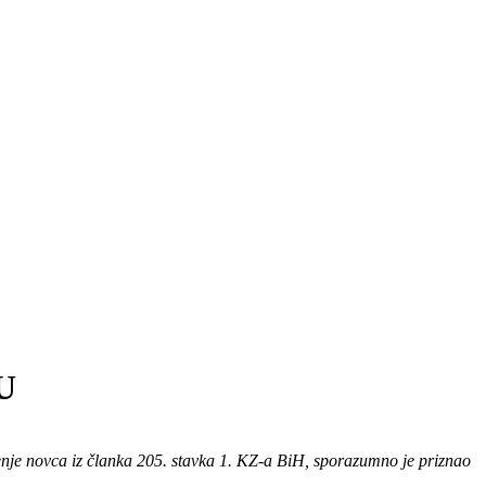
U
orenje novca iz članka 205. stavka 1. KZ-a BiH, sporazumno je priznao