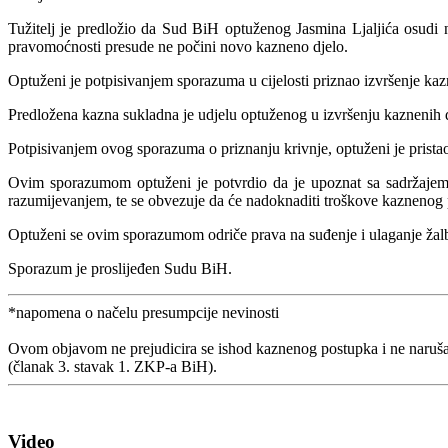
Tužitelj je predložio da Sud BiH optuženog Jasmina Ljaljića osudi n
pravomoćnosti presude ne počini novo kazneno djelo.
Optuženi je potpisivanjem sporazuma u cijelosti priznao izvršenje kazn
Predložena kazna sukladna je udjelu optuženog u izvršenju kaznenih d
Potpisivanjem ovog sporazuma o priznanju krivnje, optuženi je prist
Ovim sporazumom optuženi je potvrdio da je upoznat sa sadržajem 
razumijevanjem, te se obvezuje da će nadoknaditi troškove kaznenog 
Optuženi se ovim sporazumom odriče prava na suđenje i ulaganje žal
Sporazum je proslijeđen Sudu BiH.
*napomena o načelu presumpcije nevinosti
Ovom objavom ne prejudicira se ishod kaznenog postupka i ne naruša
(članak 3. stavak 1. ZKP-a BiH).
Video