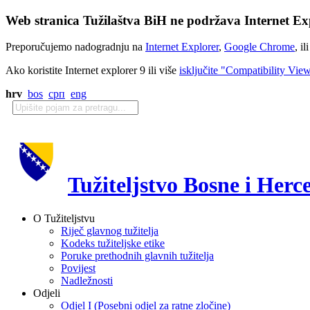
Web stranica Tužilaštva BiH ne podržava Internet Exp
Preporučujemo nadogradnju na
Internet Explorer
,
Google Chrome
, il
Ako koristite Internet explorer 9 ili više
isključite "Compatibility Vie
hrv
bos
срп
eng
Tužiteljstvo Bosne i Herc
O Tužiteljstvu
Riječ glavnog tužitelja
Kodeks tužiteljske etike
Poruke prethodnih glavnih tužitelja
Povijest
Nadležnosti
Odjeli
Odjel I (Posebni odjel za ratne zločine)