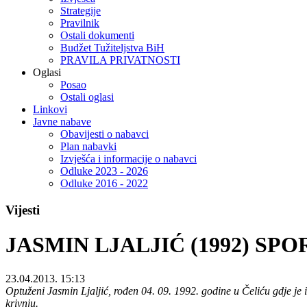
Strategije
Pravilnik
Ostali dokumenti
Budžet Tužiteljstva BiH
PRAVILA PRIVATNOSTI
Oglasi
Posao
Ostali oglasi
Linkovi
Javne nabave
Obavijesti o nabavci
Plan nabavki
Izvješća i informacije o nabavci
Odluke 2023 - 2026
Odluke 2016 - 2022
Vijesti
JASMIN LJALJIĆ (1992) S
23.04.2013. 15:13
Optuženi Jasmin Ljaljić, rođen 04. 09. 1992. godine u Čeliću gdje je 
krivnju.