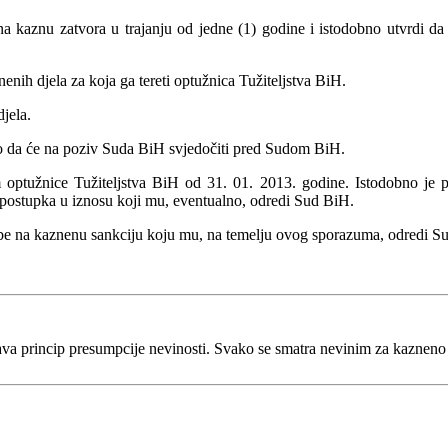
a kaznu zatvora u trajanju od jedne (1) godine i istodobno utvrdi da 
enih djela za koja ga tereti optužnica Tužiteljstva BiH.
jela.
ao da će na poziv Suda BiH svjedočiti pred Sudom BiH.
optužnice Tužiteljstva BiH od 31. 01. 2013.
godine. Istodobno je p
postupka u iznosu koji mu, eventualno, odredi Sud BiH.
be na kaznenu sankciju koju mu, na temelju ovog sporazuma, odredi S
va princip presumpcije nevinosti. Svako se smatra nevinim za kaznen