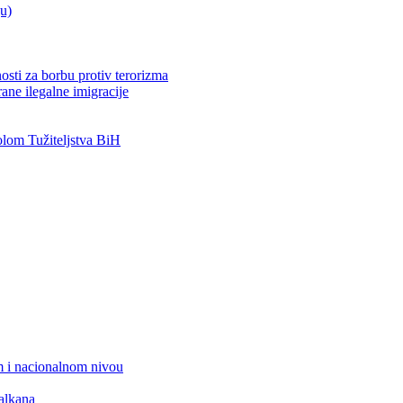
ju)
osti za borbu protiv terorizma
ane ilegalne imigracije
om Tužiteljstva BiH
 i nacionalnom nivou
alkana