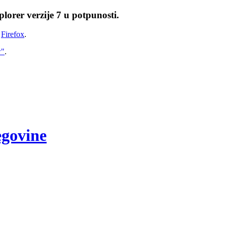
lorer verzije 7 u potpunosti.
i
Firefox
.
w"
.
egovine