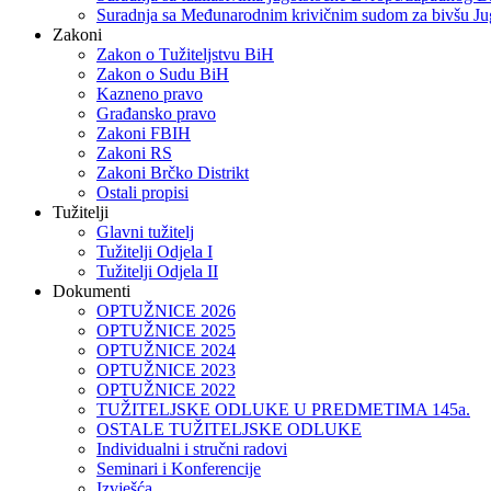
Suradnja sa Međunarodnim krivičnim sudom za bivšu Ju
Zakoni
Zakon o Тužiteljstvu BiH
Zakon o Sudu BiH
Kazneno pravo
Građansko pravo
Zakoni FBIH
Zakoni RS
Zakoni Brčko Distrikt
Ostali propisi
Tužitelji
Glavni tužitelj
Tužitelji Odjela I
Tužitelji Odjela II
Dokumenti
OPTUŽNICE 2026
OPTUŽNICE 2025
OPTUŽNICE 2024
OPTUŽNICE 2023
OPTUŽNICE 2022
TUŽITELJSKE ODLUKE U PREDMETIMA 145a.
OSTALE TUŽITELJSKE ODLUKE
Individualni i stručni radovi
Seminari i Konferencije
Izvješća