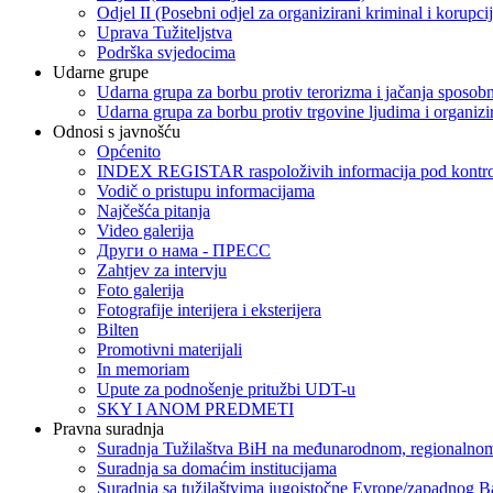
Odjel II (Posebni odjel za organizirani kriminal i korupci
Uprava Tužiteljstva
Podrška svjedocima
Udarne grupe
Udarna grupa za borbu protiv terorizma i jačanja sposobn
Udarna grupa za borbu protiv trgovine ljudima i organizir
Odnosi s javnošću
Općenito
INDEX REGISTAR raspoloživih informacija pod kontrol
Vodič o pristupu informacijama
Najčešća pitanja
Video galerija
Други о нама - ПРЕСC
Zahtjev za intervju
Foto galerija
Fotografije interijera i eksterijera
Bilten
Promotivni materijali
In memoriam
Upute za podnošenje pritužbi UDT-u
SKY I ANOM PREDMETI
Pravna suradnja
Suradnja Tužilaštva BiH na međunarodnom, regionalnom
Suradnja sa domaćim institucijama
Suradnja sa tužilaštvima jugoistočne Evrope/zapadnog B