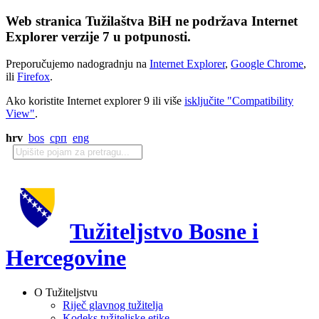
Web stranica Tužilaštva BiH ne podržava Internet
Explorer verzije 7 u potpunosti.
Preporučujemo nadogradnju na
Internet Explorer
,
Google Chrome
,
ili
Firefox
.
Ako koristite Internet explorer 9 ili više
isključite "Compatibility
View"
.
hrv
bos
срп
eng
Tužiteljstvo Bosne i
Hercegovine
O Tužiteljstvu
Riječ glavnog tužitelja
Kodeks tužiteljske etike