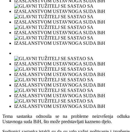
Tema sastanka odnosila se na probleme neizvršenja odluka
Ustavnoga suda BiH, što može predstavljati kazneno djelo.
Sudionici sastanka istakli su da su vrlo važni poštivanje i izvršenje