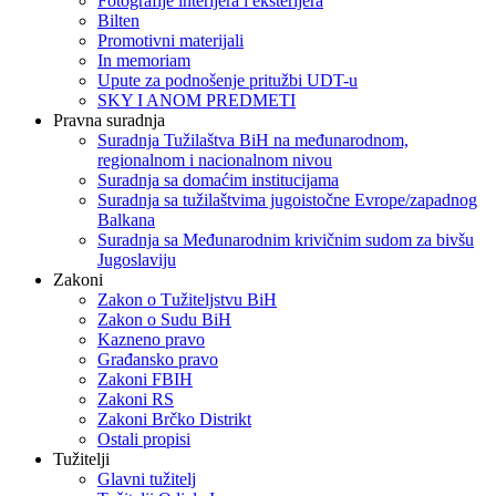
Fotografije interijera i eksterijera
Bilten
Promotivni materijali
In memoriam
Upute za podnošenje pritužbi UDT-u
SKY I ANOM PREDMETI
Pravna suradnja
Suradnja Tužilaštva BiH na međunarodnom,
regionalnom i nacionalnom nivou
Suradnja sa domaćim institucijama
Suradnja sa tužilaštvima jugoistočne Evrope/zapadnog
Balkana
Suradnja sa Međunarodnim krivičnim sudom za bivšu
Jugoslaviju
Zakoni
Zakon o Тužiteljstvu BiH
Zakon o Sudu BiH
Kazneno pravo
Građansko pravo
Zakoni FBIH
Zakoni RS
Zakoni Brčko Distrikt
Ostali propisi
Tužitelji
Glavni tužitelj