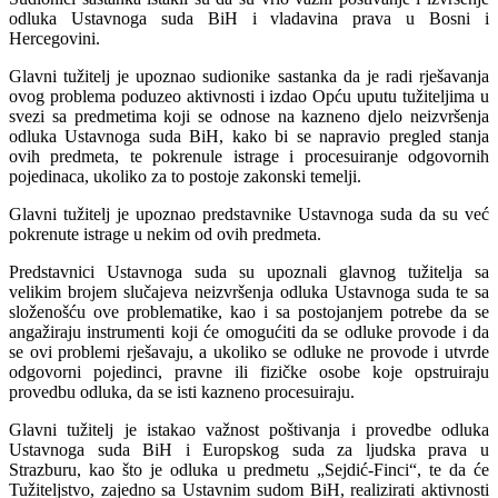
odluka Ustavnoga suda BiH i vladavina prava u Bosni i
Hercegovini.
Glavni tužitelj je upoznao sudionike sastanka da je radi rješavanja
ovog problema poduzeo aktivnosti i izdao Opću uputu tužiteljima u
svezi sa predmetima koji se odnose na kazneno djelo neizvršenja
odluka Ustavnoga suda BiH, kako bi se napravio pregled stanja
ovih predmeta, te pokrenule istrage i procesuiranje odgovornih
pojedinaca, ukoliko za to postoje zakonski temelji.
Glavni tužitelj je upoznao predstavnike Ustavnoga suda da su već
pokrenute istrage u nekim od ovih predmeta.
Predstavnici Ustavnoga suda su upoznali glavnog tužitelja sa
velikim brojem slučajeva neizvršenja odluka Ustavnoga suda te sa
složenošću ove problematike, kao i sa postojanjem potrebe da se
angažiraju instrumenti koji će omogućiti da se odluke provode i da
se ovi problemi rješavaju, a ukoliko se odluke ne provode i utvrde
odgovorni pojedinci, pravne ili fizičke osobe koje opstruiraju
provedbu odluka, da se isti kazneno procesuiraju.
Glavni tužitelj je istakao važnost poštivanja i provedbe odluka
Ustavnoga suda BiH i Europskog suda za ljudska prava u
Strazburu, kao što je odluka u predmetu „Sejdić-Finci“, te da će
Tužiteljstvo, zajedno sa Ustavnim sudom BiH, realizirati aktivnosti