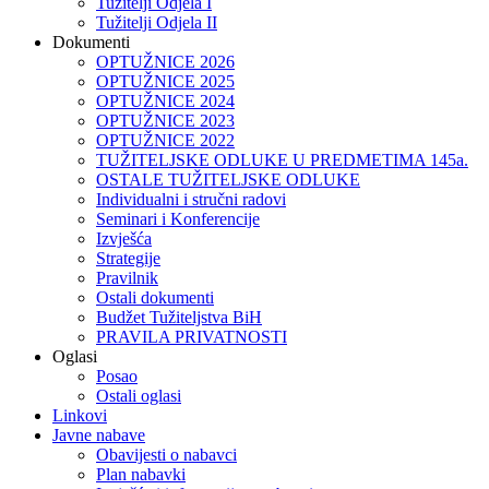
Tužitelji Odjela I
Tužitelji Odjela II
Dokumenti
OPTUŽNICE 2026
OPTUŽNICE 2025
OPTUŽNICE 2024
OPTUŽNICE 2023
OPTUŽNICE 2022
TUŽITELJSKE ODLUKE U PREDMETIMA 145a.
OSTALE TUŽITELJSKE ODLUKE
Individualni i stručni radovi
Seminari i Konferencije
Izvješća
Strategije
Pravilnik
Ostali dokumenti
Budžet Tužiteljstva BiH
PRAVILA PRIVATNOSTI
Oglasi
Posao
Ostali oglasi
Linkovi
Javne nabave
Obavijesti o nabavci
Plan nabavki