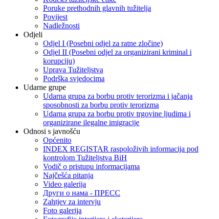
Poruke prethodnih glavnih tužitelja
Povijest
Nadležnosti
Odjeli
Odjel I (Posebni odjel za ratne zločine)
Odjel II (Posebni odjel za organizirani kriminal i
korupciju)
Uprava Tužiteljstva
Podrška svjedocima
Udarne grupe
Udarna grupa za borbu protiv terorizma i jačanja
sposobnosti za borbu protiv terorizma
Udarna grupa za borbu protiv trgovine ljudima i
organizirane ilegalne imigracije
Odnosi s javnošću
Općenito
INDEX REGISTAR raspoloživih informacija pod
kontrolom Tužiteljstva BiH
Vodič o pristupu informacijama
Najčešća pitanja
Video galerija
Други о нама - ПРЕСC
Zahtjev za intervju
Foto galerija