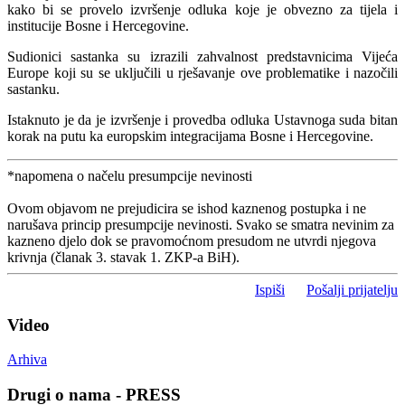
kako bi se provelo izvršenje odluka koje je obvezno za tijela i
institucije Bosne i Hercegovine.
Sudionici sastanka su izrazili zahvalnost predstavnicima Vijeća
Europe koji su se uključili u rješavanje ove problematike i nazočili
sastanku.
Istaknuto je da je izvršenje i provedba odluka Ustavnoga suda bitan
korak na putu ka europskim integracijama Bosne i Hercegovine.
*napomena o načelu presumpcije nevinosti
Ovom objavom ne prejudicira se ishod kaznenog postupka i ne
narušava princip presumpcije nevinosti. Svako se smatra nevinim za
kazneno djelo dok se pravomoćnom presudom ne utvrdi njegova
krivnja (članak 3. stavak 1. ZKP-a BiH).
Ispiši
Pošalji prijatelju
Video
Arhiva
Drugi o nama - PRESS