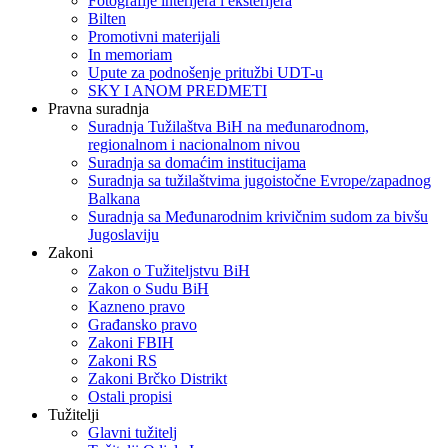
Fotografije interijera i eksterijera
Bilten
Promotivni materijali
In memoriam
Upute za podnošenje pritužbi UDT-u
SKY I ANOM PREDMETI
Pravna suradnja
Suradnja Tužilaštva BiH na međunarodnom,
regionalnom i nacionalnom nivou
Suradnja sa domaćim institucijama
Suradnja sa tužilaštvima jugoistočne Evrope/zapadnog
Balkana
Suradnja sa Međunarodnim krivičnim sudom za bivšu
Jugoslaviju
Zakoni
Zakon o Тužiteljstvu BiH
Zakon o Sudu BiH
Kazneno pravo
Građansko pravo
Zakoni FBIH
Zakoni RS
Zakoni Brčko Distrikt
Ostali propisi
Tužitelji
Glavni tužitelj