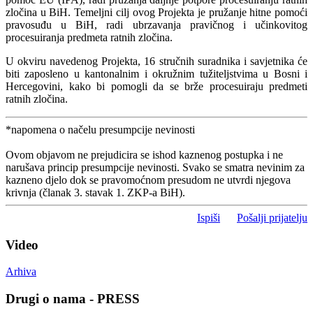
zločina u BiH. Temeljni cilj ovog Projekta je pružanje hitne pomoći
pravosuđu u BiH, radi ubrzavanja pravičnog i učinkovitog
procesuiranja predmeta ratnih zločina.
U okviru navedenog Projekta, 16 stručnih suradnika i savjetnika će
biti zaposleno u kantonalnim i okružnim tužiteljstvima u Bosni i
Hercegovini, kako bi pomogli da se brže procesuiraju predmeti
ratnih zločina.
*napomena o načelu presumpcije nevinosti
Ovom objavom ne prejudicira se ishod kaznenog postupka i ne
narušava princip presumpcije nevinosti. Svako se smatra nevinim za
kazneno djelo dok se pravomoćnom presudom ne utvrdi njegova
krivnja (članak 3. stavak 1. ZKP-a BiH).
Ispiši
Pošalji prijatelju
Video
Arhiva
Drugi o nama - PRESS