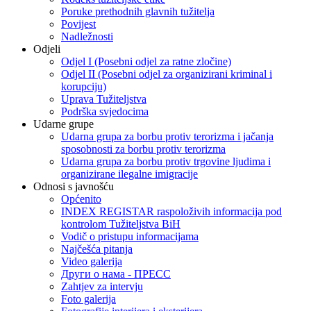
Poruke prethodnih glavnih tužitelja
Povijest
Nadležnosti
Odjeli
Odjel I (Posebni odjel za ratne zločine)
Odjel II (Posebni odjel za organizirani kriminal i
korupciju)
Uprava Tužiteljstva
Podrška svjedocima
Udarne grupe
Udarna grupa za borbu protiv terorizma i jačanja
sposobnosti za borbu protiv terorizma
Udarna grupa za borbu protiv trgovine ljudima i
organizirane ilegalne imigracije
Odnosi s javnošću
Općenito
INDEX REGISTAR raspoloživih informacija pod
kontrolom Tužiteljstva BiH
Vodič o pristupu informacijama
Najčešća pitanja
Video galerija
Други о нама - ПРЕСC
Zahtjev za intervju
Foto galerija