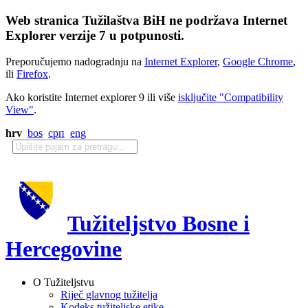
Web stranica Tužilaštva BiH ne podržava Internet
Explorer verzije 7 u potpunosti.
Preporučujemo nadogradnju na
Internet Explorer
,
Google Chrome
,
ili
Firefox
.
Ako koristite Internet explorer 9 ili više
isključite "Compatibility
View"
.
hrv
bos
срп
eng
Tužiteljstvo Bosne i
Hercegovine
O Tužiteljstvu
Riječ glavnog tužitelja
Kodeks tužiteljske etike