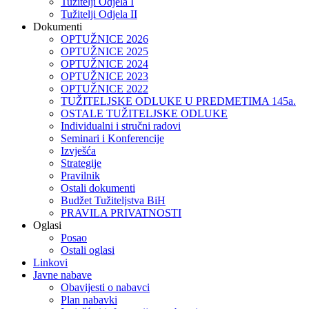
Tužitelji Odjela I
Tužitelji Odjela II
Dokumenti
OPTUŽNICE 2026
OPTUŽNICE 2025
OPTUŽNICE 2024
OPTUŽNICE 2023
OPTUŽNICE 2022
TUŽITELJSKE ODLUKE U PREDMETIMA 145a.
OSTALE TUŽITELJSKE ODLUKE
Individualni i stručni radovi
Seminari i Konferencije
Izvješća
Strategije
Pravilnik
Ostali dokumenti
Budžet Tužiteljstva BiH
PRAVILA PRIVATNOSTI
Oglasi
Posao
Ostali oglasi
Linkovi
Javne nabave
Obavijesti o nabavci
Plan nabavki