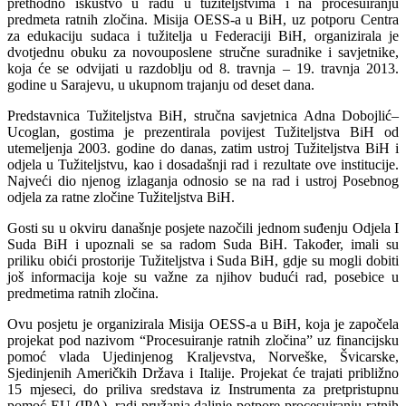
prethodno iskustvo u radu u tužiteljstvima i na procesuiranju
predmeta ratnih zločina. Misija OESS-a u BiH, uz potporu Centra
za edukaciju sudaca i tužitelja u Federaciji BiH, organizirala je
dvotjednu obuku za novouposlene stručne suradnike i savjetnike,
koja će se odvijati u razdoblju od 8. travnja – 19. travnja 2013.
godine u Sarajevu, u ukupnom trajanju od deset dana.
Predstavnica Tužiteljstva BiH, stručna savjetnica Adna Dobojlić–
Ucoglan, gostima je prezentirala povijest Tužiteljstva BiH od
utemeljenja 2003. godine do danas, zatim ustroj Tužiteljstva BiH i
odjela u Tužiteljstvu, kao i dosadašnji rad i rezultate ove institucije.
Najveći dio njenog izlaganja odnosio se na rad i ustroj Posebnog
odjela za ratne zločine Tužiteljstva BiH.
Gosti su u okviru današnje posjete nazočili jednom suđenju Odjela I
Suda BiH i upoznali se sa radom Suda BiH. Također, imali su
priliku obići prostorije Tužiteljstva i Suda BiH, gdje su mogli dobiti
još informacija koje su važne za njihov budući rad, posebice u
predmetima ratnih zločina.
Ovu posjetu je organizirala Misija OESS-a u BiH, koja je započela
projekat pod nazivom “Procesuiranje ratnih zločina” uz financijsku
pomoć vlada Ujedinjenog Kraljevstva, Norveške, Švicarske,
Sjedinjenih Američkih Država i Italije. Projekat će trajati približno
15 mjeseci, do priliva sredstava iz Instrumenta za pretpristupnu
pomoć EU (IPA), radi pružanja daljnje potpore procesuiranju ratnih