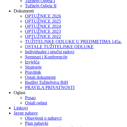
Tužitelji Odjela I
Tužitelji Odjela II
Dokumenti
OPTUŽNICE 2026
OPTUŽNICE 2025
OPTUŽNICE 2024
OPTUŽNICE 2023
OPTUŽNICE 2022
TUŽITELJSKE ODLUKE U PREDMETIMA 145a.
OSTALE TUŽITELJSKE ODLUKE
Individualni i stručni radovi
Seminari i Konferencije
Izvješća
Strategije
Pravilnik
Ostali dokumenti
Budžet Tužiteljstva BiH
PRAVILA PRIVATNOSTI
Oglasi
Posao
Ostali oglasi
Linkovi
Javne nabave
Obavijesti o nabavci
Plan nabavki