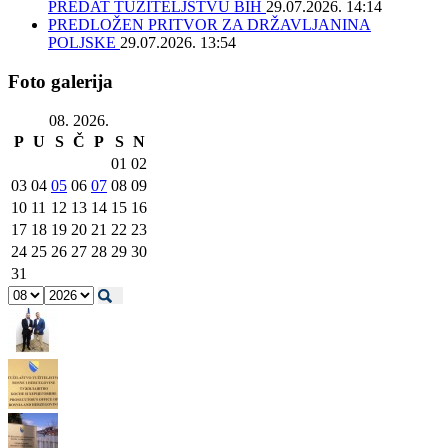
PREDAT TUŽITELJSTVU BIH
29.07.2026. 14:14
PREDLOŽEN PRITVOR ZA DRŽAVLJANINA
POLJSKE
29.07.2026. 13:54
Foto galerija
08. 2026.
P
U
S
Č
P
S
N
01
02
03
04
05
06
07
08
09
10
11
12
13
14
15
16
17
18
19
20
21
22
23
24
25
26
27
28
29
30
31