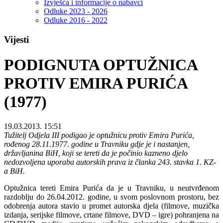
Izvješća i informacije o nabavci
Odluke 2023 - 2026
Odluke 2016 - 2022
Vijesti
PODIGNUTA OPTUŽNICA
PROTIV EMIRA PURIĆA
(1977)
19.03.2013. 15:51
Tužitelj Odjela III podigao je optužnicu protiv Emira Purića,
rođenog 28.11.1977. godine u Travniku gdje je i nastanjen,
državljanina BiH, koji se tereti da je počinio kazneno djelo
nedozvoljena uporaba autorskih prava iz članka 243. stavka 1. KZ-
a BiH.
Optužnica tereti Emira Purića da je u Travniku, u neutvrđenom
razdoblju do 26.04.2012. godine, u svom poslovnom prostoru, bez
odobrenja autora stavio u promet autorska djela (filmove, muzička
izdanja, serijske filmove, crtane filmove, DVD – igre) pohranjena na