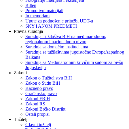
Fotografije interijera i eksterijera
Bilten
Promotivni materijali
In memoriam
Upute za podnošenje pritužbi UDT-u
SKY I ANOM PREDMETI
Pravna suradnja
Suradnja Tužilaštva BiH na međunarodnom,
regionalnom i nacionalnom nivou
Suradnja sa domaćim institucijama
Suradnja sa tužilaštvima jugoistočne Evrope/zapadnog
Balkana
Suradnja sa Međunarodnim krivičnim sudom za bivšu
Jugoslaviju
Zakoni
Zakon o Тužiteljstvu BiH
Zakon o Sudu BiH
Kazneno pravo
Građansko pravo
Zakoni FBIH
Zakoni RS
Zakoni Brčko Distrikt
Ostali propisi
Tužitelji
Glavni tužitelj