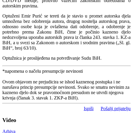
CD/DVD medije, protivno važećim zakonskim odredbama o
autorskim pravima.
Optuženi Emir Purić se tereti da je stavio u promet autorska djela
umnožena bez odobrenja autora, drugog nositelja autorskog prava,
odnosno osobe koja je ovlaštena dati odobrenje, a odobrenje je
potrebno prema Zakonu BiH, čime je počinio kazneno djelo
nedozvoljena uporaba autorskih prava iz članka 243. stavka 1. KZ-a
BiH, a u svezi sa Zakonom o autorskom i srodnim pravima („Sl. gl.
BiH“, broj 63/10).
Optužnica je proslijeđena na potvrđivanje Sudu BiH.
*napomena o načelu presumpcije nevinosti
Ovom objavom ne prejudicira se ishod kaznenog postupka i ne
narušava princip presumpcije nevinosti. Svako se smatra nevinim za
kazneno djelo dok se pravomoćnom presudom ne utvrdi njegova
krivnja (članak 3. stavak 1. ZKP-a BiH).
Ispiši
Pošalji prijatelju
Video
Arhiva