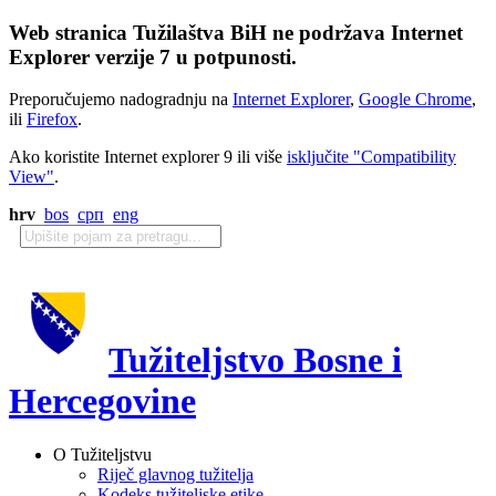
Web stranica Tužilaštva BiH ne podržava Internet
Explorer verzije 7 u potpunosti.
Preporučujemo nadogradnju na
Internet Explorer
,
Google Chrome
,
ili
Firefox
.
Ako koristite Internet explorer 9 ili više
isključite "Compatibility
View"
.
hrv
bos
срп
eng
Tužiteljstvo Bosne i
Hercegovine
O Tužiteljstvu
Riječ glavnog tužitelja
Kodeks tužiteljske etike