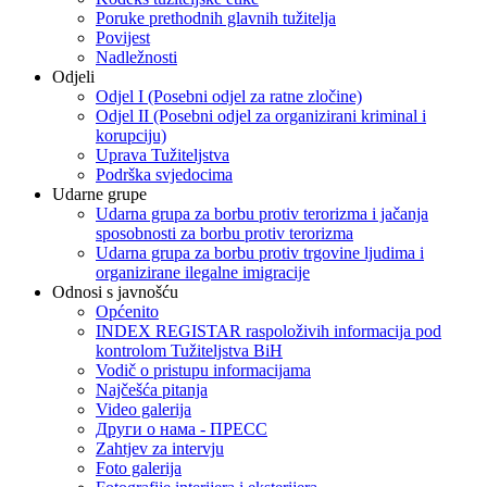
Poruke prethodnih glavnih tužitelja
Povijest
Nadležnosti
Odjeli
Odjel I (Posebni odjel za ratne zločine)
Odjel II (Posebni odjel za organizirani kriminal i
korupciju)
Uprava Tužiteljstva
Podrška svjedocima
Udarne grupe
Udarna grupa za borbu protiv terorizma i jačanja
sposobnosti za borbu protiv terorizma
Udarna grupa za borbu protiv trgovine ljudima i
organizirane ilegalne imigracije
Odnosi s javnošću
Općenito
INDEX REGISTAR raspoloživih informacija pod
kontrolom Tužiteljstva BiH
Vodič o pristupu informacijama
Najčešća pitanja
Video galerija
Други о нама - ПРЕСC
Zahtjev za intervju
Foto galerija