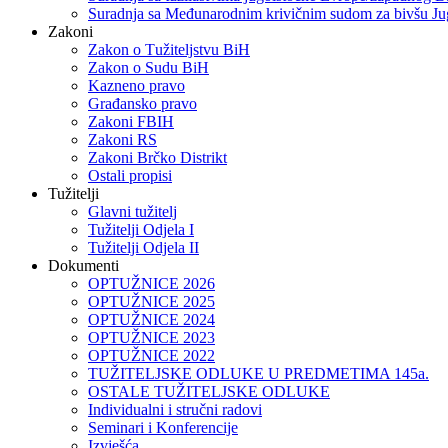
Suradnja sa Međunarodnim krivičnim sudom za bivšu Ju
Zakoni
Zakon o Тužiteljstvu BiH
Zakon o Sudu BiH
Kazneno pravo
Građansko pravo
Zakoni FBIH
Zakoni RS
Zakoni Brčko Distrikt
Ostali propisi
Tužitelji
Glavni tužitelj
Tužitelji Odjela I
Tužitelji Odjela II
Dokumenti
OPTUŽNICE 2026
OPTUŽNICE 2025
OPTUŽNICE 2024
OPTUŽNICE 2023
OPTUŽNICE 2022
TUŽITELJSKE ODLUKE U PREDMETIMA 145a.
OSTALE TUŽITELJSKE ODLUKE
Individualni i stručni radovi
Seminari i Konferencije
Izvješća