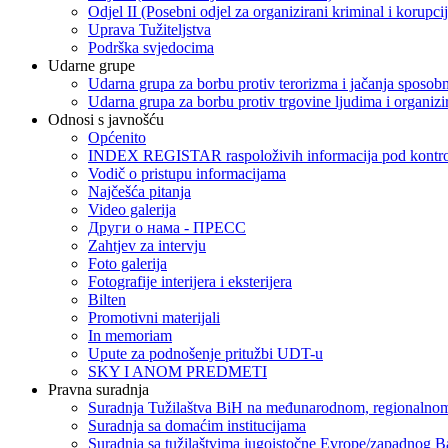
Odjel II (Posebni odjel za organizirani kriminal i korupci
Uprava Tužiteljstva
Podrška svjedocima
Udarne grupe
Udarna grupa za borbu protiv terorizma i jačanja sposobn
Udarna grupa za borbu protiv trgovine ljudima i organizir
Odnosi s javnošću
Općenito
INDEX REGISTAR raspoloživih informacija pod kontrol
Vodič o pristupu informacijama
Najčešća pitanja
Video galerija
Други о нама - ПРЕСC
Zahtjev za intervju
Foto galerija
Fotografije interijera i eksterijera
Bilten
Promotivni materijali
In memoriam
Upute za podnošenje pritužbi UDT-u
SKY I ANOM PREDMETI
Pravna suradnja
Suradnja Tužilaštva BiH na međunarodnom, regionalnom
Suradnja sa domaćim institucijama
Suradnja sa tužilaštvima jugoistočne Evrope/zapadnog B