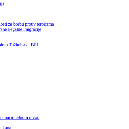
ju)
osti za borbu protiv terorizma
ane ilegalne imigracije
om Tužiteljstva BiH
 i nacionalnom nivou
alkana