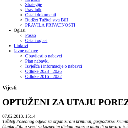
Strategije
Pravilnik
Ostali dokumenti
Budžet Tužiteljstva BiH
PRAVILA PRIVATNOSTI
Oglasi
Posao
Ostali oglasi
Linkovi
Javne nabave
Obavijesti o nabavci
Plan nabavki
Izvješća i informacije o nabavci
Odluke 2023 - 2026
Odluke 2016 - 2022
Vijesti
OPTUŽENI ZA UTAJU PORE
07.02.2013. 15:14
Tužitelj Posebnog odjela za organizirani kriminal, gospodarski krimin
članka 250. u svezi sa kaznenim djelom poreznа utajа ili prijevarа i