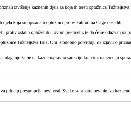
priznali izvršenje kaznenih djela za kojа ih tereti optužnica Tužiteljst
djela koja su opisana u optužnici protiv Fahrudina Čage i ostalih.
 protiv ostalih optuženih u ovom predmetu, te da će se odazvati na p
užnice Tužiteljstva BiH. Oni istodobno potvrđuju da izjavu o priznan
na ulaganje žalbe na kaznenopravnu sankciju koju im, na temelju spor
va princip presumpcije nevinosti. Svako se smatra nevinim za kaznen