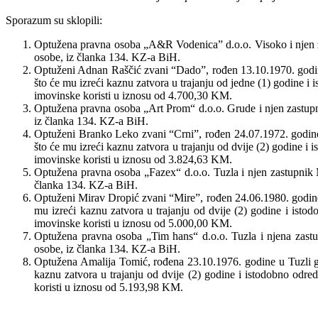
Sporazum su sklopili:
Optužena pravna osoba „A&R Vodenica” d.o.o. Visoko i njen
osobe, iz članka 134. KZ-a BiH.
Optuženi Adnan Raščić zvani “Dado”, rođen 13.10.1970. godin
što će mu izreći kaznu zatvora u trajanju od jedne (1) godine i 
imovinske koristi u iznosu od 4.700,30 KM.
Optužena pravna osoba „Art Prom“ d.o.o. Grude i njen zastupn
iz članka 134. KZ-a BiH.
Optuženi Branko Leko zvani “Crni”, rođen 24.07.1972. godine 
što će mu izreći kaznu zatvora u trajanju od dvije (2) godine i 
imovinske koristi u iznosu od 3.824,63 KM.
Optužena pravna osoba „Fazex“ d.o.o. Tuzla i njen zastupnik 
članka 134. KZ-a BiH.
Optuženi Mirav Dropić zvani “Mire”, rođen 24.06.1980. godine 
mu izreći kaznu zatvora u trajanju od dvije (2) godine i istod
imovinske koristi u iznosu od 5.000,00 KM.
Optužena pravna osoba „Tim hans“ d.o.o. Tuzla i njena zastu
osobe, iz članka 134. KZ-a BiH.
Optužena Amalija Tomić, rođena 23.10.1976. godine u Tuzli gdj
kaznu zatvora u trajanju od dvije (2) godine i istodobno odred
koristi u iznosu od 5.193,98 KM.