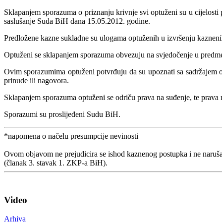
Sklapanjem sporazuma o priznanju krivnje svi optuženi su u cijelosti 
saslušanje Suda BiH dana 15.05.2012. godine.
Predložene kazne sukladne su ulogama optuženih u izvršenju kaznenih 
Optuženi se sklapanjem sporazuma obvezuju na svjedočenje u predmetu
Ovim sporazumima optuženi potvrđuju da su upoznati sa sadržajem opt
prinude ili nagovora.
Sklapanjem sporazuma optuženi se odriču prava na suđenje, te prava 
Sporazumi su proslijeđeni Sudu BiH.
*napomena o načelu presumpcije nevinosti
Ovom objavom ne prejudicira se ishod kaznenog postupka i ne naruša
(članak 3. stavak 1. ZKP-a BiH).
Video
Arhiva