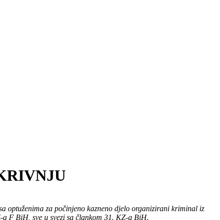
KRIVNJU
 sa optuženima za počinjeno kazneno djelo organizirani kriminal iz
KZ-a F BiH, sve u svezi sa člankom 31. KZ-a BiH.