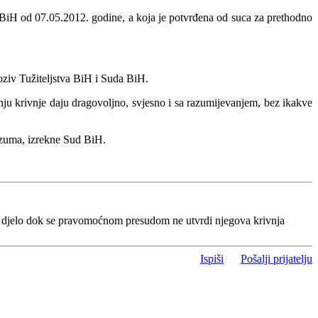
va BiH od 07.05.2012. godine, a koja je potvrđena od suca za prethodno
oziv Tužiteljstva BiH i Suda BiH.
ju krivnje daju dragovoljno, svjesno i sa razumijevanjem, bez ikakve
azuma, izrekne Sud BiH.
o djelo dok se pravomoćnom presudom ne utvrdi njegova krivnja
Ispiši
Pošalji prijatelju