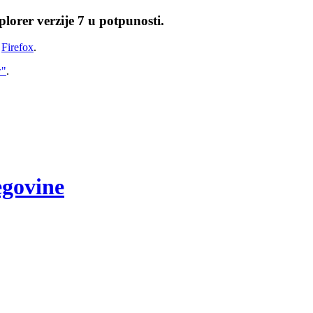
lorer verzije 7 u potpunosti.
i
Firefox
.
w"
.
egovine