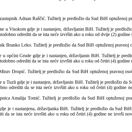
 zastupnik Adnan Raščić.
Tužitelj
je predložio da Sud BiH optuženoj pr
e u Visokom gdje je i nastanjen, državljanin BiH. Tužitelj je predlo
istodobno odrediti da se ista neće izvršiti ako u roku od dvije (2) godi
ik Branko Leko. Tužitelj je predložio da Sud BiH optuženoj pravnoj 
u općini Grude gdje je i nastanjen, državljanin BiH. Tužitelj je pr
istodobno odrediti da se ista neće izvršiti ako u roku od četiri (4) god
Mirav Dropić. Tužitelj je predložio da Sud BiH optuženoj pravnoj oso
u Tuzli gdje je i nastanjen, državljanin BiH. Tužitelj je predložio d
obno odrediti da se ista neće izvršiti ako u roku od četiri (4) godine
pnica Amalija Tomić. Tužitelj je predložio da Sud BiH optuženoj pr
e je i nastanjena, državljanka BiH. Tužitelj je predložio da Sud BiH 
iti da se ista neće izvršiti ako u roku od četiri (4) godine ne izvrši