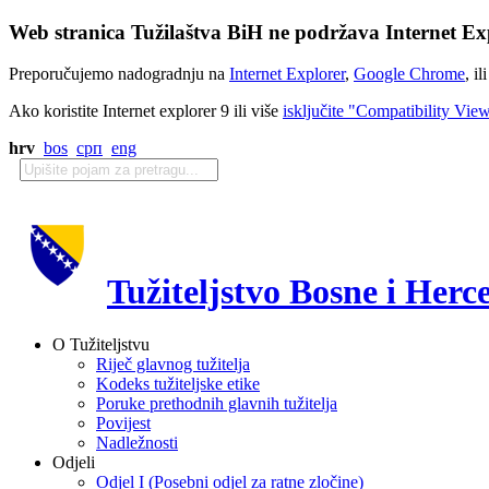
Web stranica Tužilaštva BiH ne podržava Internet Exp
Preporučujemo nadogradnju na
Internet Explorer
,
Google Chrome
, il
Ako koristite Internet explorer 9 ili više
isključite "Compatibility Vie
hrv
bos
срп
eng
Tužiteljstvo Bosne i Herc
O Tužiteljstvu
Riječ glavnog tužitelja
Kodeks tužiteljske etike
Poruke prethodnih glavnih tužitelja
Povijest
Nadležnosti
Odjeli
Odjel I (Posebni odjel za ratne zločine)