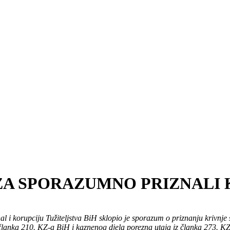
ZA SPORAZUMNO PRIZNALI 
al i korupciju Tužiteljstva BiH sklopio je sporazum o priznanju krivnje
z članka 210. KZ-a BiH i kaznenog djela poreznа utajа iz članka 273. 