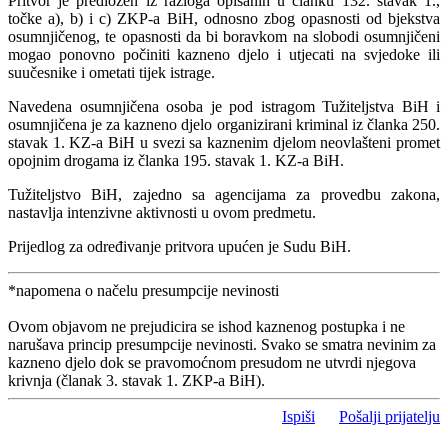
Pritvor je predložen iz razloga opisanih u članku 132. stavak 1.,
točke a), b) i c) ZKP-a BiH, odnosno zbog opasnosti od bjekstva
osumnjičenog, te opasnosti da bi boravkom na slobodi osumnjičeni
mogao ponovno počiniti kazneno djelo i utjecati na svjedoke ili
suučesnike i ometati tijek istrage.
Navedena osumnjičena osoba je pod istragom Tužiteljstva BiH i
osumnjičena je za kazneno djelo organizirani kriminal iz članka 250.
stavak 1. KZ-a BiH u svezi sa kaznenim djelom neovlašteni promet
opojnim drogama iz članka 195. stavak 1. KZ-a BiH.
Tužiteljstvo BiH, zajedno sa agencijama za provedbu zakona,
nastavlja intenzivne aktivnosti u ovom predmetu.
Prijedlog za određivanje pritvora upućen je Sudu BiH.
*napomena o načelu presumpcije nevinosti
Ovom objavom ne prejudicira se ishod kaznenog postupka i ne
narušava princip presumpcije nevinosti. Svako se smatra nevinim za
kazneno djelo dok se pravomoćnom presudom ne utvrdi njegova
krivnja (članak 3. stavak 1. ZKP-a BiH).
Ispiši
Pošalji prijatelju