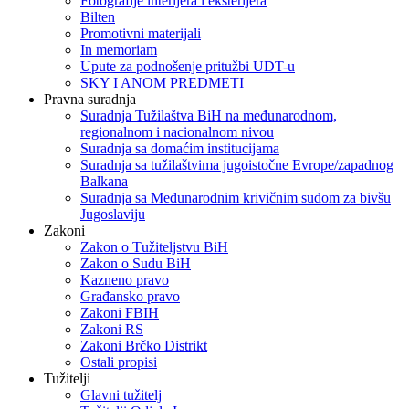
Fotografije interijera i eksterijera
Bilten
Promotivni materijali
In memoriam
Upute za podnošenje pritužbi UDT-u
SKY I ANOM PREDMETI
Pravna suradnja
Suradnja Tužilaštva BiH na međunarodnom,
regionalnom i nacionalnom nivou
Suradnja sa domaćim institucijama
Suradnja sa tužilaštvima jugoistočne Evrope/zapadnog
Balkana
Suradnja sa Međunarodnim krivičnim sudom za bivšu
Jugoslaviju
Zakoni
Zakon o Тužiteljstvu BiH
Zakon o Sudu BiH
Kazneno pravo
Građansko pravo
Zakoni FBIH
Zakoni RS
Zakoni Brčko Distrikt
Ostali propisi
Tužitelji
Glavni tužitelj