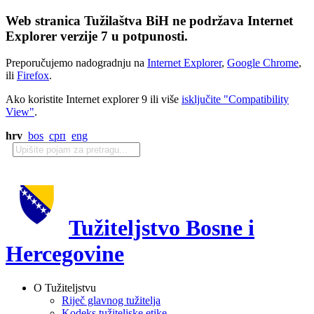
Web stranica Tužilaštva BiH ne podržava Internet
Explorer verzije 7 u potpunosti.
Preporučujemo nadogradnju na
Internet Explorer
,
Google Chrome
,
ili
Firefox
.
Ako koristite Internet explorer 9 ili više
isključite "Compatibility
View"
.
hrv
bos
срп
eng
Tužiteljstvo Bosne i
Hercegovine
O Tužiteljstvu
Riječ glavnog tužitelja
Kodeks tužiteljske etike