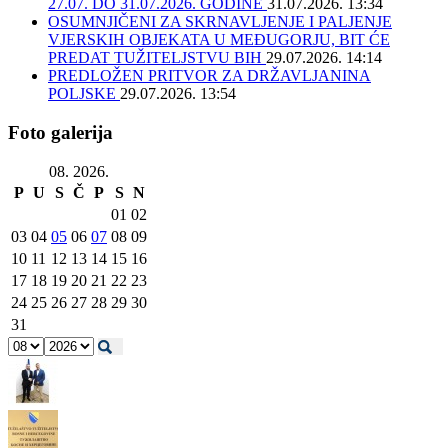
27.07. DO 31.07.2026. GODINE
31.07.2026. 13:34
OSUMNJIČENI ZA SKRNAVLJENJE I PALJENJE
VJERSKIH OBJEKATA U MEĐUGORJU, BIT ĆE
PREDAT TUŽITELJSTVU BIH
29.07.2026. 14:14
PREDLOŽEN PRITVOR ZA DRŽAVLJANINA
POLJSKE
29.07.2026. 13:54
Foto galerija
08. 2026.
P
U
S
Č
P
S
N
01
02
03
04
05
06
07
08
09
10
11
12
13
14
15
16
17
18
19
20
21
22
23
24
25
26
27
28
29
30
31