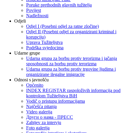
Poruke prethodnih glavnih tužitelja
Povijest
Nadležnosti
Odjeli
Odjel I (Posebni odjel za ratne zločine)
Odjel II (Posebni odjel za organizirani kriminal i
korupciju)
Uprava Tužiteljstva
Podrška svjedocima
Udarne grupe
Udarna grupa za borbu protiv terorizma i jačanja
sposobnosti za borbu protiv terorizma
Udarna grupa za borbu protiv trgovine ljudima i
organizirane ilegalne imigracije
Odnosi s javnošću
Općenito
INDEX REGISTAR raspoloživih informacija pod
kontrolom Tužiteljstva BiH
Vodič o pristupu informacijama
Najčešća pitanja
Video galerija
Други о нама - ПРЕСC
Zahtjev za intervju
Foto galerija