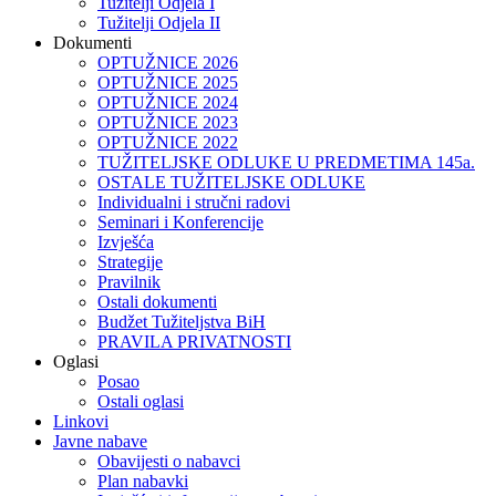
Tužitelji Odjela I
Tužitelji Odjela II
Dokumenti
OPTUŽNICE 2026
OPTUŽNICE 2025
OPTUŽNICE 2024
OPTUŽNICE 2023
OPTUŽNICE 2022
TUŽITELJSKE ODLUKE U PREDMETIMA 145a.
OSTALE TUŽITELJSKE ODLUKE
Individualni i stručni radovi
Seminari i Konferencije
Izvješća
Strategije
Pravilnik
Ostali dokumenti
Budžet Tužiteljstva BiH
PRAVILA PRIVATNOSTI
Oglasi
Posao
Ostali oglasi
Linkovi
Javne nabave
Obavijesti o nabavci
Plan nabavki