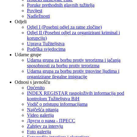
Poruke prethodnih glavnih tužitelja
Povijest
Nadležnosti
Odjeli
Odjel I (Posebni odjel za ratne zločine)
Odjel II (Posebni odjel za organizirani kriminal i
korupciju)
Uprava Tužiteljstva
Podrška svjedocima
Udarne grupe
Udarna grupa za borbu protiv terorizma i jačanja
sposobnosti za borbu protiv terorizma
Udarna grupa za borbu protiv trgovine ljudima i
organizirane ilegalne imigracije
Odnosi s javnošću
Općenito
INDEX REGISTAR raspoloživih informacija pod
kontrolom Tužiteljstva BiH
Vodič o pristupu informacijama
Najčešća pitanja
Video galerija
Други о нама - ПРЕСC
Zahtjev za intervju
Foto galerija