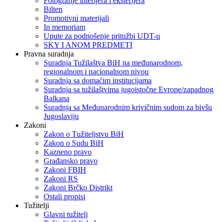
Fotografije interijera i eksterijera
Bilten
Promotivni materijali
In memoriam
Upute za podnošenje pritužbi UDT-u
SKY I ANOM PREDMETI
Pravna suradnja
Suradnja Tužilaštva BiH na međunarodnom,
regionalnom i nacionalnom nivou
Suradnja sa domaćim institucijama
Suradnja sa tužilaštvima jugoistočne Evrope/zapadnog
Balkana
Suradnja sa Međunarodnim krivičnim sudom za bivšu
Jugoslaviju
Zakoni
Zakon o Тužiteljstvu BiH
Zakon o Sudu BiH
Kazneno pravo
Građansko pravo
Zakoni FBIH
Zakoni RS
Zakoni Brčko Distrikt
Ostali propisi
Tužitelji
Glavni tužitelj