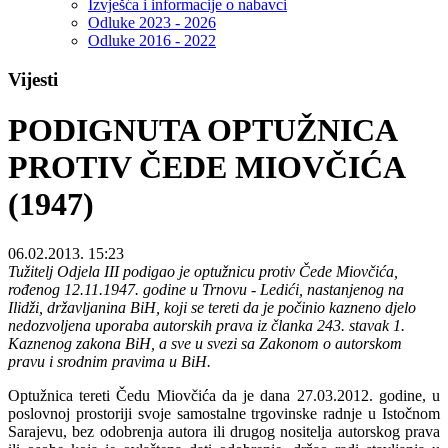
Izvješća i informacije o nabavci
Odluke 2023 - 2026
Odluke 2016 - 2022
Vijesti
PODIGNUTA OPTUŽNICA
PROTIV ČEDE MIOVČIĆA
(1947)
06.02.2013. 15:23
Tužitelj Odjela III podigao je optužnicu protiv Čede Miovčića,
rođenog 12.11.1947. godine u Trnovu - Ledići, nastanjenog na
Ilidži, državljanina BiH, koji se tereti da je počinio kazneno djelo
nedozvoljena uporaba autorskih prava iz članka 243. stavak 1.
Kaznenog zakona BiH, a sve u svezi sa Zakonom o autorskom
pravu i srodnim pravima u BiH.
Optužnica tereti Čedu Miovčića da je dana 27.03.2012. godine, u
poslovnoj prostoriji svoje samostalne trgovinske radnje u Istočnom
Sarajevu, bez odobrenja autora ili drugog nositelja autorskog prava