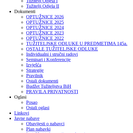
Tužitelji Odjela I
Tužitelji Odjela II
Dokumenti
OPTUŽNICE 2026
OPTUŽNICE 2025
OPTUŽNICE 2024
OPTUŽNICE 2023
OPTUŽNICE 2022
TUŽITELJSKE ODLUKE U PREDMETIMA 145a.
OSTALE TUŽITELJSKE ODLUKE
Individualni i stručni radovi
Seminari i Konferencije
Izvješća
Strategije
Pravilnik
Ostali dokumenti
Budžet Tužiteljstva BiH
PRAVILA PRIVATNOSTI
Oglasi
Posao
Ostali oglasi
Linkovi
Javne nabave
Obavijesti o nabavci
Plan nabavki