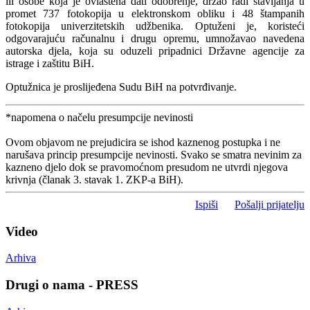
ili osobe koja je ovlaštena dati odobrenje, držao radi stavljanja u
promet 737 fotokopija u elektronskom obliku i 48 štampanih
fotokopija univerzitetskih udžbenika. Optuženi je, koristeći
odgovarajuću računalnu i drugu opremu, umnožavao navedena
autorska djela, koja su oduzeli pripadnici Državne agencije za
istrage i zaštitu BiH.
Optužnica je proslijeđena Sudu BiH na potvrđivanje.
*napomena o načelu presumpcije nevinosti
Ovom objavom ne prejudicira se ishod kaznenog postupka i ne
narušava princip presumpcije nevinosti. Svako se smatra nevinim za
kazneno djelo dok se pravomoćnom presudom ne utvrdi njegova
krivnja (članak 3. stavak 1. ZKP-a BiH).
Ispiši
Pošalji prijatelju
Video
Arhiva
Drugi o nama - PRESS