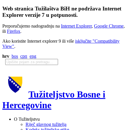
Web stranica Tužilaštva BiH ne podržava Internet
Explorer verzije 7 u potpunosti.
Preporučujemo nadogradnju na
Internet Explorer
,
Google Chrome
,
ili
Firefox
.
Ako koristite Internet explorer 9 ili više
isključite "Compatibility
View"
.
hrv
bos
срп
eng
Tužiteljstvo Bosne i
Hercegovine
O Tužiteljstvu
Riječ glavnog tužitelja
Kodeks tužiteljske etike