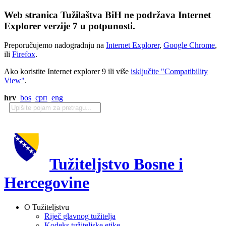
Web stranica Tužilaštva BiH ne podržava Internet
Explorer verzije 7 u potpunosti.
Preporučujemo nadogradnju na
Internet Explorer
,
Google Chrome
,
ili
Firefox
.
Ako koristite Internet explorer 9 ili više
isključite "Compatibility
View"
.
hrv
bos
срп
eng
Tužiteljstvo Bosne i
Hercegovine
O Tužiteljstvu
Riječ glavnog tužitelja
Kodeks tužiteljske etike