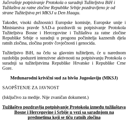
Jučerašnje potpisivanje Protokola o suradnji Tužiteljstva BiH i
Tužilaštva za ratne zločine Republike Srbije pozdravljeno je od
strane Tužiteljstva pri MKSJ u Den Haagu.
Također, visoki dužnosnici Europske komisije, Europske unije i
Ministarstva pravde SAD-a pozdravili su potpisivanje Protokola
Tužiteljstva Bosne i Hercegovine i Tužilaštva za ratne zločine
Republike Srbije o suradnji u progonu počinitelja kaznenih djela
ratnih zločina, zločina protiv čovječnosti i genocida.
Tužiteljstvo BiH, na čelu sa glavnim tužiteljem, će u narednom
razdoblju poduzeti intenzivne aktivnosti na potpisivanju Protokola o
suradnji sa tužiteljstvima Republike Hrvatske i Republike Crne
Gore.
Međunarodni krivični sud za bivšu Jugoslaviju (MKSJ)
SAOPŠTENJE ZA JAVNOST
(Isključivo za medije. Nije zvaničan dokument.)
Tužilaštvo pozdravlja potpisivanje Protokola između tužilaštava
Bosne i Hercegovine i Srbije u vezi sa saradnjom na
predmetima koji se tiču ratnih zločina