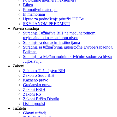
Fotografije interijera i eksterijera
Bilten
Promotivni materijali
In memoriam
Upute za podnošenje pritužbi UDT-u
SKY I ANOM PREDMETI
Pravna suradnja
Suradnja Tužilaštva BiH na međunarodnom,
regionalnom i nacionalnom nivou
Suradnja sa domaćim institucijama
Suradnja sa tužilaštvima jugoistočne Evrope/zapadnog
Balkana
Suradnja sa Međunarodnim krivičnim sudom za bivšu
Jugoslaviju
Zakoni
Zakon o Тužiteljstvu BiH
Zakon o Sudu BiH
Kazneno pravo
Građansko pravo
Zakoni FBIH
Zakoni RS
Zakoni Brčko Distrikt
Ostali propisi
Tužitelji
Glavni tužitelj