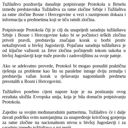
Tužilaštvo pozdravlja današnje potpisivanje Protokola u Briselu
između predstavnika Tužilaštva za ratne zločine Srbije i Tužilaštva
za ratne zločine Bosne i Hercegovine u vezi s razmjenom dokaza i
informacija u predmetima koji se tiču ratnih zločina.
Potpisivanje Protokola čiji je cilj da unaprijedi saradnju tužilaštava
Srbije i Bosne i Hercegovine kako bi se počinioci teških zločina
priveli pravdi, predstavlja značajan korak u borbi protiv
nekažnjivosti u bivšoj Jugoslaviji. Pojačana saradnja tužilaštava je
od ključne važnosti za žrtve zločina počinjenih tokom sukoba u
bivšoj Jugoslaviji koje traže pravdu i zadovoljštinu za svoje patnje.
Ako se adekvatno provede, Protokol bi mogao ponuditi praktična
rješenja za probleme kao što su paralelne istrage dviju zemalja i
predstavlja važan korak u rješavanju nagomilanih predmeta
preostalih u Bosni i Hercegovini.
Tužilaštvo posebno cijeni napore koje je na postizanju ovog
rezultata uložila Evropska unija, koja je bila domaćin potpisivanju
Protokola.
Zajedno sa svojim međunarodnim partnerima, Tužilaštvo će i dalje
davati podršku svim nastojanjima za unapređenje krivičnog gonjenja
za ratne zločine na nacionalnom nivou u bivšoj Jugoslaviji i za
saradnju između tužilaštava u toj regiji.