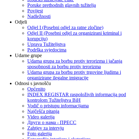
Poruke prethodnih glavnih tužitelja
Povijest
Nadležnosti
Odjeli
Odjel I (Posebni odjel za ratne zločine)
Odjel II (Posebni odjel za organizirani kriminal i
korupciju)
Uprava Tužiteljstva
Podrška svjedocima
Udarne grupe
Udarna grupa za borbu protiv terorizma i jačanja
sposobnosti za borbu protiv terorizma
Udarna grupa za borbu protiv trgovine ljudima i
organizirane ilegalne imigracije
Odnosi s javnošću
Općenito
INDEX REGISTAR raspoloživih informacija pod
kontrolom Tužiteljstva BiH
Vodič o pristupu informacijama
Najčešća pitanja
Video galerija
Други о нама - ПРЕСC
Zahtjev za intervju
Foto galerija