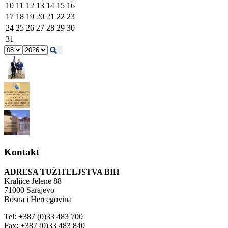
10
11
12
13
14
15
16
17
18
19
20
21
22
23
24
25
26
27
28
29
30
31
Kontakt
ADRESA TUŽITELJSTVA BIH
Kraljice Jelene 88
71000 Sarajevo
Bosna i Hercegovina
Tel: +387 (0)33 483 700
Fax: +387 (0)33 483 840