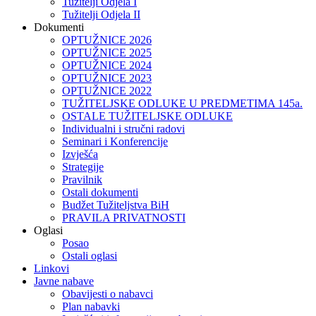
Tužitelji Odjela I
Tužitelji Odjela II
Dokumenti
OPTUŽNICE 2026
OPTUŽNICE 2025
OPTUŽNICE 2024
OPTUŽNICE 2023
OPTUŽNICE 2022
TUŽITELJSKE ODLUKE U PREDMETIMA 145a.
OSTALE TUŽITELJSKE ODLUKE
Individualni i stručni radovi
Seminari i Konferencije
Izvješća
Strategije
Pravilnik
Ostali dokumenti
Budžet Tužiteljstva BiH
PRAVILA PRIVATNOSTI
Oglasi
Posao
Ostali oglasi
Linkovi
Javne nabave
Obavijesti o nabavci
Plan nabavki