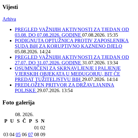
Vijesti
Arhiva
PREGLED VAŽNIJIH AKTIVNOSTI ZA TJEDAN OD
03.08. DO 07.08.2026. GODINE
07.08.2026. 15:35
PODIGNUTA OPTUŽNICA PROTIV ZAPOSLENIKA
SUDA BiH ZA KORUPTIVNO KAZNENO DJELO
05.08.2026. 14:24
PREGLED VAŽNIJIH AKTIVNOSTI ZA TJEDAN OD
27.07. DO 31.07.2026. GODINE
31.07.2026. 13:34
OSUMNJIČENI ZA SKRNAVLJENJE I PALJENJE
VJERSKIH OBJEKATA U MEĐUGORJU, BIT ĆE
PREDAT TUŽITELJSTVU BIH
29.07.2026. 14:14
PREDLOŽEN PRITVOR ZA DRŽAVLJANINA
POLJSKE
29.07.2026. 13:54
Foto galerija
08. 2026.
P
U
S
Č
P
S
N
01
02
03
04
05
06
07
08
09