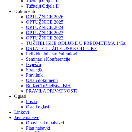
Tužitelji Odjela I
Tužitelji Odjela II
Dokumenti
OPTUŽNICE 2026
OPTUŽNICE 2025
OPTUŽNICE 2024
OPTUŽNICE 2023
OPTUŽNICE 2022
TUŽITELJSKE ODLUKE U PREDMETIMA 145a.
OSTALE TUŽITELJSKE ODLUKE
Individualni i stručni radovi
Seminari i Konferencije
Izvješća
Strategije
Pravilnik
Ostali dokumenti
Budžet Tužiteljstva BiH
PRAVILA PRIVATNOSTI
Oglasi
Posao
Ostali oglasi
Linkovi
Javne nabave
Obavijesti o nabavci
Plan nabavki