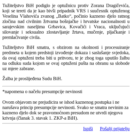
Tužiteljstvo BiH podiglo je optužnicu protiv Zorana Dragičevića,
koji se tereti da je kao bivši pripadnik VRS i suučesnik optuženog
Veselina Vlahovića zvanog „Batko“, počinio kazneno djelo ratnog
zločina nad civilnim žrtvama bošnjačke i hrvatske nacionalnosti u
sarajevskim naseljima Grbavica, Kovačići i Vraca, uključujući
silovanje i seksualno zlostavljanje žrtava, mučenje, pljačkanje i
premlaćivanje civila.
Tužiteljstvo BiH smatra, s obzirom na okolnosti i procesuiranje
predmeta u kojem predstoji izvođenje dokaza i saslušanje svjedoka,
da ovaj optuženi treba biti u pritvoru, te je zbog toga uputilo žalbu
na odluku suda kojom se ovaj optuženi pušta na obranu sa slobode
uz mjere zabrane.
Žalba je proslijeđena Sudu BiH.
*napomena o načelu presumpcije nevinosti
Ovom objavom ne prejudicira se ishod kaznenog postupka i ne
narušava princip presumpcije nevinosti. Svako se smatra nevinim za
kazneno djelo dok se pravomoćnom presudom ne utvrdi njegova
krivnja (članak 3. stavak 1. ZKP-a BiH).
Ispiši
Pošalji prijatelju