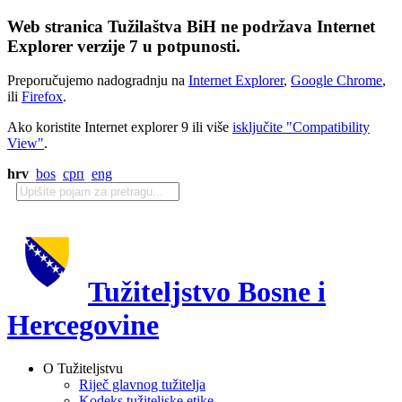
Web stranica Tužilaštva BiH ne podržava Internet
Explorer verzije 7 u potpunosti.
Preporučujemo nadogradnju na
Internet Explorer
,
Google Chrome
,
ili
Firefox
.
Ako koristite Internet explorer 9 ili više
isključite "Compatibility
View"
.
hrv
bos
срп
eng
Tužiteljstvo Bosne i
Hercegovine
O Tužiteljstvu
Riječ glavnog tužitelja
Kodeks tužiteljske etike