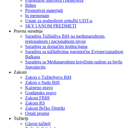
Fotografije interijera i eksterijera
Bilten
Promotivni materijali
In memoriam
Upute za podnošenje pritužbi UDT-u
SKY I ANOM PREDMETI
Pravna suradnja
Suradnja Tužilaštva BiH na međunarodnom,
regionalnom i nacionalnom nivou
Suradnja sa domaćim institucijama
Suradnja sa tužilaštvima jugoistočne Evrope/zapadnog
Balkana
Suradnja sa Međunarodnim krivičnim sudom za bivšu
Jugoslaviju
Zakoni
Zakon o Тužiteljstvu BiH
Zakon o Sudu BiH
Kazneno pravo
Građansko pravo
Zakoni FBIH
Zakoni RS
Zakoni Brčko Distrikt
Ostali propisi
Tužitelji
Glavni tužitelj