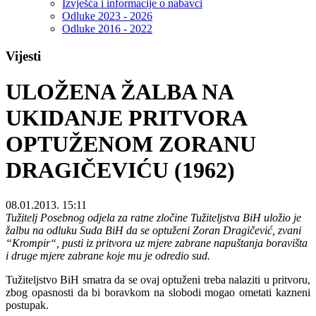
Izvješća i informacije o nabavci
Odluke 2023 - 2026
Odluke 2016 - 2022
Vijesti
ULOŽENA ŽALBA NA
UKIDANJE PRITVORA
OPTUŽENOM ZORANU
DRAGIČEVIĆU (1962)
08.01.2013. 15:11
Tužitelj Posebnog odjela za ratne zločine Tužiteljstva BiH uložio je
žalbu na odluku Suda BiH da se optuženi Zoran Dragičević, zvani
“Krompir“, pusti iz pritvora uz mjere zabrane napuštanja boravišta
i druge mjere zabrane koje mu je odredio sud.
Tužiteljstvo BiH smatra da se ovaj optuženi treba nalaziti u pritvoru,
zbog opasnosti da bi boravkom na slobodi mogao ometati kazneni
postupak.