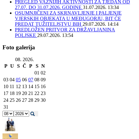
PREGLED VAŽNIJIH AKTIVNOSTI ZA TJEDAN OD
27.07. DO 31.07.2026. GODINE
31.07.2026. 13:34
OSUMNJIČENI ZA SKRNAVLJENJE I PALJENJE
VJERSKIH OBJEKATA U MEĐUGORJU, BIT ĆE
PREDAT TUŽITELJSTVU BIH
29.07.2026. 14:14
PREDLOŽEN PRITVOR ZA DRŽAVLJANINA
POLJSKE
29.07.2026. 13:54
Foto galerija
08. 2026.
P
U
S
Č
P
S
N
01
02
03
04
05
06
07
08
09
10
11
12
13
14
15
16
17
18
19
20
21
22
23
24
25
26
27
28
29
30
31