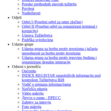
Poruke prethodnih glavnih tužitelja
Povijest
Nadležnosti
Odjeli
Odjel I (Posebni odjel za ratne zločine)
Odjel II (Posebni odjel za organizirani kriminal i
korupciju)
Uprava Tužiteljstva
Podrška svjedocima
Udarne grupe
Udarna grupa za borbu protiv terorizma i jačanja
sposobnosti za borbu protiv terorizma
Udarna grupa za borbu protiv trgovine ljudima i
organizirane ilegalne imigracije
Odnosi s javnošću
Općenito
INDEX REGISTAR raspoloživih informacija pod
kontrolom Tužiteljstva BiH
Vodič o pristupu informacijama
Najčešća pitanja
Video galerija
Други о нама - ПРЕСC
Zahtjev za intervju
Foto galerija