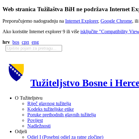
Web stranica Tužilaštva BiH ne podržava Internet Exp
Preporučujemo nadogradnju na
Internet Explorer
,
Google Chrome
, il
Ako koristite Internet explorer 9 ili više
isključite "Compatibility Vie
hrv
bos
срп
eng
Tužiteljstvo Bosne i Herc
O Tužiteljstvu
Riječ glavnog tužitelja
Kodeks tužiteljske etike
Poruke prethodnih glavnih tužitelja
Povijest
Nadležnosti
Odjeli
Odjel I (Posebni odjel za ratne zločine)