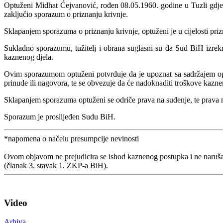
Optuženi Midhat Ćejvanović, rođen 08.05.1960. godine u Tuzli gdje je
zaključio sporazum o priznanju krivnje.
Sklapanjem sporazuma o priznanju krivnje, optuženi je u cijelosti pri
Sukladno sporazumu, tužitelj i obrana suglasni su da Sud BiH izr
kaznenog djela.
Ovim sporazumom optuženi potvrđuje da je upoznat sa sadržajem optu
prinude ili nagovora, te se obvezuje da će nadoknaditi troškove kazn
Sklapanjem sporazuma optuženi se odriče prava na suđenje, te prava
Sporazum je proslijeđen Sudu BiH.
*napomena o načelu presumpcije nevinosti
Ovom objavom ne prejudicira se ishod kaznenog postupka i ne naruša
(članak 3. stavak 1. ZKP-a BiH).
Video
Arhiva