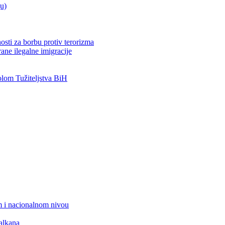
ju)
osti za borbu protiv terorizma
ane ilegalne imigracije
om Tužiteljstva BiH
 i nacionalnom nivou
alkana