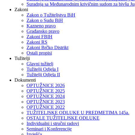
Suradnja sa Međunarodnim krivičnim sudom za bivšu Ju
Zakoni
Zakon o Тužiteljstvu BiH
Zakon o Sudu BiH
Kazneno pravo
Građansko pravo
Zakoni FBIH
Zakoni RS
Zakoni Brčko Distrikt
Ostali propisi
Tužitelji
Glavni tužitelj
Tužitelji Odjela I
Tužitelji Odjela II
Dokumenti
OPTUŽNICE 2026
OPTUŽNICE 2025
OPTUŽNICE 2024
OPTUŽNICE 2023
OPTUŽNICE 2022
TUŽITELJSKE ODLUKE U PREDMETIMA 145a.
OSTALE TUŽITELJSKE ODLUKE
Individualni i stručni radovi
Seminari i Konferencije
Izvješća