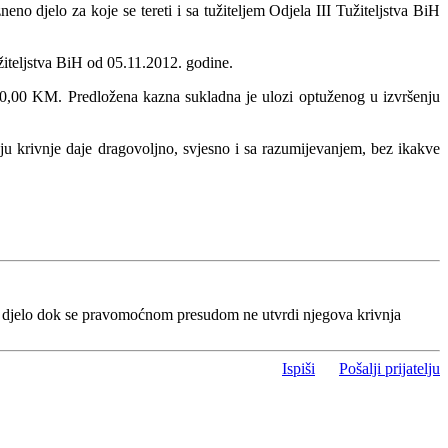
o djelo za koje se tereti i sa tužiteljem Odjela III Tužiteljstva BiH
žiteljstva BiH od 05.11.2012. godine.
0,00 KM. Predložena kazna sukladna je ulozi optuženog u izvršenju
u krivnje daje dragovoljno, svjesno i sa razumijevanjem, bez ikakve
o djelo dok se pravomoćnom presudom ne utvrdi njegova krivnja
Ispiši
Pošalji prijatelju