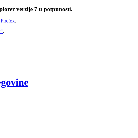
lorer verzije 7 u potpunosti.
i
Firefox
.
w"
.
egovine