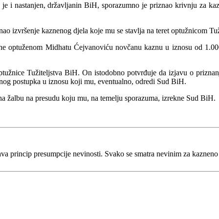
 i nastanjen, državljanin BiH, sporazumno je priznao krivnju za kaznen
znao izvršenje kaznenog djela koje mu se stavlja na teret optužnicom Tu
ekne optuženom Midhatu Ćejvanoviću novčanu kaznu u iznosu od 1.00
žnice Tužiteljstva BiH. On istodobno potvrđuje da izjavu o priznanj
enog postupka u iznosu koji mu, eventualno, odredi Sud BiH.
 na žalbu na presudu koju mu, na temelju sporazuma, izrekne Sud BiH.
va princip presumpcije nevinosti. Svako se smatra nevinim za kaznen