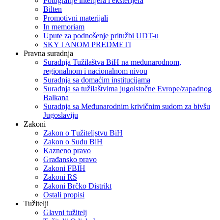
Fotografije interijera i eksterijera
Bilten
Promotivni materijali
In memoriam
Upute za podnošenje pritužbi UDT-u
SKY I ANOM PREDMETI
Pravna suradnja
Suradnja Tužilaštva BiH na međunarodnom,
regionalnom i nacionalnom nivou
Suradnja sa domaćim institucijama
Suradnja sa tužilaštvima jugoistočne Evrope/zapadnog
Balkana
Suradnja sa Međunarodnim krivičnim sudom za bivšu
Jugoslaviju
Zakoni
Zakon o Тužiteljstvu BiH
Zakon o Sudu BiH
Kazneno pravo
Građansko pravo
Zakoni FBIH
Zakoni RS
Zakoni Brčko Distrikt
Ostali propisi
Tužitelji
Glavni tužitelj