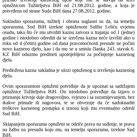
optužnicom Tužiteljstva BiH od 21.08.2012. godine, a koja je
potvrđena od strane Suda BiH dana 27.08.2012. godine.
Sukladno sporazumu, tužitelj i obrana suglasni su da, na temelju
sporazuma, Sud BiH izrekne optuženom Salihu Leliću uvjetnu
osudu, tako što će mu utvrditi kaznu zatvora u trajanju od 1 (jedne)
godine i istodobno odrediti da se izrečena kazna neće izvršiti ako u
roku od 4 (četiri) godine od dana pravomoćnosti presude ne počini
novo kazneno djelo, kao i da mu se u smislu članka 243. stavak 6.
KZ BiH oduzmu predmeti upotrijebljeni za počinjenje kaznenog
djela.
Predložena kazna sukladna je ulozi optuženog u izvršenju kaznenog
djela.
Ovim sporazumom optuženi potvrđuje da je upoznat sa sadržajem
optužnice Tužiteljstva BiH. On istodobno potvrđuje da izjavu o
priznanju krivnje daje dragovoljno, svjesno i sa razumijevanjem, bez
ikakve prinude ili nagovora, te se obvezuje da će nadoknaditi
troškove kaznenog postupka u iznosu koji mu eventualno odredi
Sud BiH.
Sklapanjem sporazuma optuženi se odriče prava na suđenje, te prava
na žalbu na presudu koju mu, na temelju sporazuma, izrekne Sud
BiH.