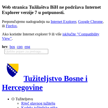
Web stranica Tužilaštva BiH ne podržava Internet
Explorer verzije 7 u potpunosti.
Preporučujemo nadogradnju na
Internet Explorer
,
Google Chrome
,
ili
Firefox
.
Ako koristite Internet explorer 9 ili više
isključite "Compatibility
View"
.
hrv
bos
срп
eng
Tužiteljstvo Bosne i
Hercegovine
O Tužiteljstvu
Riječ glavnog tužitelja
Kodeks tužiteljske etike