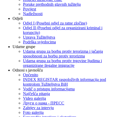
Poruke prethodnih glavnih tužitelja
Povijest
Nadležnosti
Odjeli
Odjel I (Posebni odjel za ratne zločine)
Odjel II (Posebni odjel za organizirani kriminal i
korupciju)
Uprava Tužiteljstva
Podrška svjedocima
Udarne grupe
Udarna grupa za borbu protiv terorizma i jačanja
sposobnosti za borbu protiv terorizma
Udarna grupa za borbu protiv trgovine ljudima i
organizirane ilegalne imigracije
Odnosi s javnošću
Općenito
INDEX REGISTAR raspoloživih informacija pod
kontrolom Tužiteljstva BiH
Vodič o pristupu informacijama
Najčešća pitanja
Video galerija
Други о нама - ПРЕСC
Zahtjev za intervju
Foto galerija