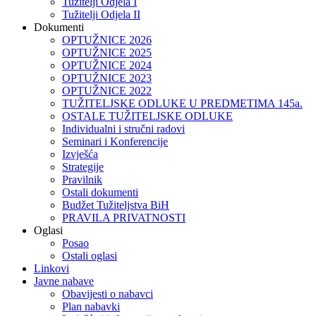
Tužitelji Odjela I
Tužitelji Odjela II
Dokumenti
OPTUŽNICE 2026
OPTUŽNICE 2025
OPTUŽNICE 2024
OPTUŽNICE 2023
OPTUŽNICE 2022
TUŽITELJSKE ODLUKE U PREDMETIMA 145a.
OSTALE TUŽITELJSKE ODLUKE
Individualni i stručni radovi
Seminari i Konferencije
Izvješća
Strategije
Pravilnik
Ostali dokumenti
Budžet Tužiteljstva BiH
PRAVILA PRIVATNOSTI
Oglasi
Posao
Ostali oglasi
Linkovi
Javne nabave
Obavijesti o nabavci
Plan nabavki