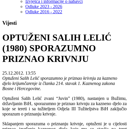
Izvješća i informacije o nabavci
Odluke 2023 - 2026
Odluke 2016 - 2022
Vijesti
OPTUŽENI SALIH LELIĆ
(1980) SPORAZUMNO
PRIZNAO KRIVNJU
25.12.2012. 13:55
Optuženi Salih Lelić sporazumno je priznao krivnju za kazneno
djelo krijumčarenje iz članka 214. stavak 1. Kaznenog zakona
Bosne i Hercegovine.
Optuženi Salih Lelić zvani “Juvin” (1980), nastanjen u Bužimu,
državljanin BiH, sporazumno je priznao krivnju za kazneno djelo za
koje se tereti i sa tužiteljem Odjela III Tužiteljstva BiH zaključio
sporazum o priznanju krivnje.
Sklapanjem sporazuma o priznanju krivnje, optuženi je u cijelosti
priznao izvršenje kaznenog djela koje mu se stavlja na teret