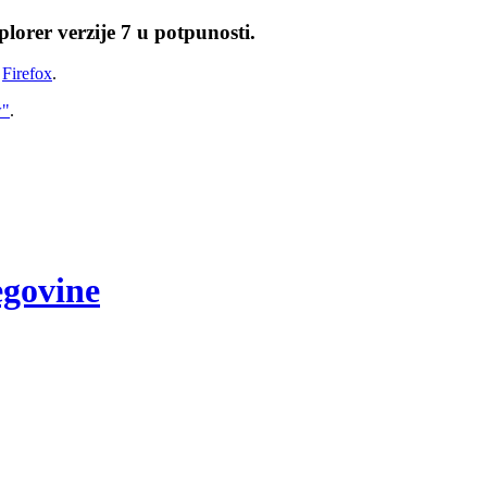
lorer verzije 7 u potpunosti.
i
Firefox
.
w"
.
egovine