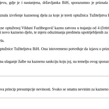
vu, gdje je i nastanjena, državljanka BiH, sporazumno je priznala k
znala izvršenje kaznenog djela za koje je tereti optužnica Tužiteljstva
ne optuženoj Vildani Fazlibegović kaznu zatvora u trajanju od 4 (četiri
 novo kazneno djelo, te mjeru oduzimanja predmeta upotrijebljenih za 
la.
užnice Tužiteljstva BiH. Ona istovremeno potvrđuje da izjavu o prizn
na ulaganje žalbe na kaznenu sankciju koju joj, na temelju ovog spora
va princip presumpcije nevinosti. Svako se smatra nevinim za kaznen