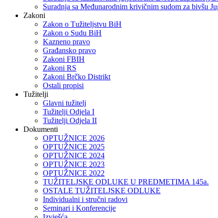
Suradnja sa Međunarodnim krivičnim sudom za bivšu Ju
Zakoni
Zakon o Тužiteljstvu BiH
Zakon o Sudu BiH
Kazneno pravo
Građansko pravo
Zakoni FBIH
Zakoni RS
Zakoni Brčko Distrikt
Ostali propisi
Tužitelji
Glavni tužitelj
Tužitelji Odjela I
Tužitelji Odjela II
Dokumenti
OPTUŽNICE 2026
OPTUŽNICE 2025
OPTUŽNICE 2024
OPTUŽNICE 2023
OPTUŽNICE 2022
TUŽITELJSKE ODLUKE U PREDMETIMA 145a.
OSTALE TUŽITELJSKE ODLUKE
Individualni i stručni radovi
Seminari i Konferencije
Izvješća