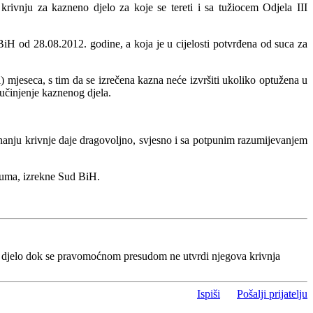
rivnju za kazneno djelo za koje se tereti i sa tužiocem Odjela III
 BiH od 28.08.2012. godine, a koja je u cijelosti potvrđena od suca za
) mjeseca, s tim da se izrečena kazna neće izvršiti ukoliko optužena u
učinjenje kaznenog djela.
anju krivnje daje dragovoljno, svjesno i sa potpunim razumijevanjem
zuma, izrekne Sud BiH.
o djelo dok se pravomoćnom presudom ne utvrdi njegova krivnja
Ispiši
Pošalji prijatelju