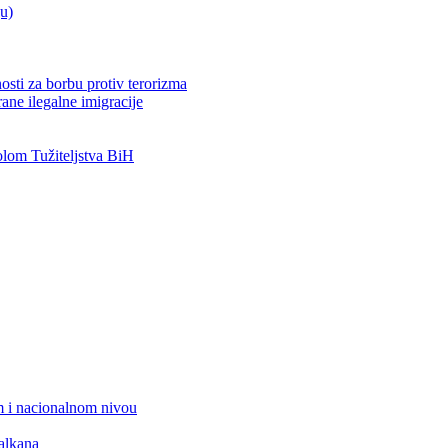
ju)
osti za borbu protiv terorizma
ane ilegalne imigracije
om Tužiteljstva BiH
 i nacionalnom nivou
alkana