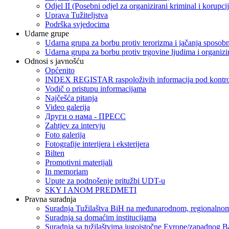
Odjel II (Posebni odjel za organizirani kriminal i korupci
Uprava Tužiteljstva
Podrška svjedocima
Udarne grupe
Udarna grupa za borbu protiv terorizma i jačanja sposobn
Udarna grupa za borbu protiv trgovine ljudima i organizir
Odnosi s javnošću
Općenito
INDEX REGISTAR raspoloživih informacija pod kontrol
Vodič o pristupu informacijama
Najčešća pitanja
Video galerija
Други о нама - ПРЕСC
Zahtjev za intervju
Foto galerija
Fotografije interijera i eksterijera
Bilten
Promotivni materijali
In memoriam
Upute za podnošenje pritužbi UDT-u
SKY I ANOM PREDMETI
Pravna suradnja
Suradnja Tužilaštva BiH na međunarodnom, regionalnom
Suradnja sa domaćim institucijama
Suradnja sa tužilaštvima jugoistočne Evrope/zapadnog B