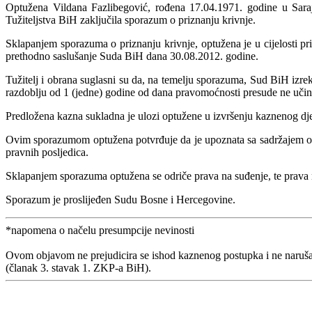
Optužena Vildana Fazlibegović, rođena 17.04.1971. godine u Saraje
Tužiteljstva BiH zaključila sporazum o priznanju krivnje.
Sklapanjem sporazuma o priznanju krivnje, optužena je u cijelosti pri
prethodno saslušanje Suda BiH dana 30.08.2012. godine.
Tužitelj i obrana suglasni su da, na temelju sporazuma, Sud BiH izrek
razdoblju od 1 (jedne) godine od dana pravomoćnosti presude ne učini
Predložena kazna sukladna je ulozi optužene u izvršenju kaznenog dje
Ovim sporazumom optužena potvrđuje da je upoznata sa sadržajem opt
pravnih posljedica.
Sklapanjem sporazuma optužena se odriče prava na suđenje, te prava 
Sporazum je proslijeđen Sudu Bosne i Hercegovine.
*napomena o načelu presumpcije nevinosti
Ovom objavom ne prejudicira se ishod kaznenog postupka i ne naruša
(članak 3. stavak 1. ZKP-a BiH).