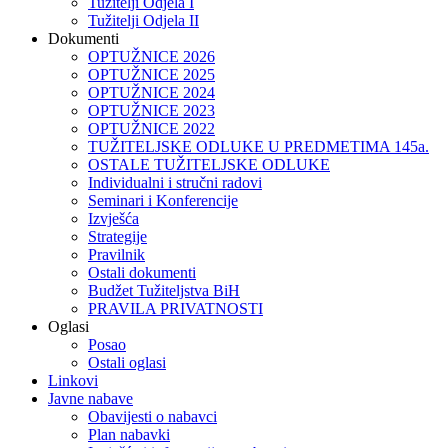
Tužitelji Odjela I
Tužitelji Odjela II
Dokumenti
OPTUŽNICE 2026
OPTUŽNICE 2025
OPTUŽNICE 2024
OPTUŽNICE 2023
OPTUŽNICE 2022
TUŽITELJSKE ODLUKE U PREDMETIMA 145a.
OSTALE TUŽITELJSKE ODLUKE
Individualni i stručni radovi
Seminari i Konferencije
Izvješća
Strategije
Pravilnik
Ostali dokumenti
Budžet Tužiteljstva BiH
PRAVILA PRIVATNOSTI
Oglasi
Posao
Ostali oglasi
Linkovi
Javne nabave
Obavijesti o nabavci
Plan nabavki