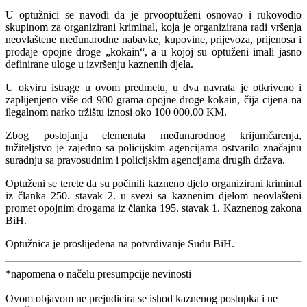
U optužnici se navodi da je prvooptuženi osnovao i rukovodio
skupinom za organizirani kriminal, koja je organizirana radi vršenja
neovlaštene međunarodne nabavke, kupovine, prijevoza, prijenosa i
prodaje opojne droge „kokain“, a u kojoj su optuženi imali jasno
definirane uloge u izvršenju kaznenih djela.
U okviru istrage u ovom predmetu, u dva navrata je otkriveno i
zaplijenjeno više od 900 grama opojne droge kokain, čija cijena na
ilegalnom narko tržištu iznosi oko 100 000,00 KM.
Zbog postojanja elemenata međunarodnog krijumčarenja,
tužiteljstvo je zajedno sa policijskim agencijama ostvarilo značajnu
suradnju sa pravosudnim i policijskim agencijama drugih država.
Optuženi se terete da su počinili kazneno djelo organizirani kriminal
iz članka 250. stavak 2. u svezi sa kaznenim djelom neovlašteni
promet opojnim drogama iz članka 195. stavak 1. Kaznenog zakona
BiH.
Optužnica je proslijeđena na potvrđivanje Sudu BiH.
*napomena o načelu presumpcije nevinosti
Ovom objavom ne prejudicira se ishod kaznenog postupka i ne