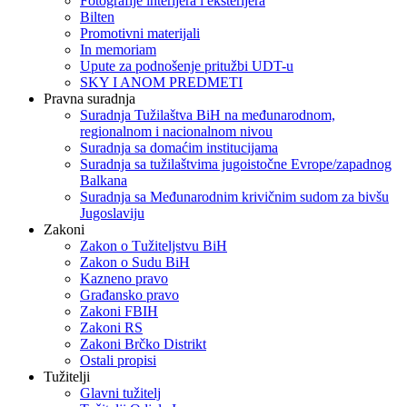
Fotografije interijera i eksterijera
Bilten
Promotivni materijali
In memoriam
Upute za podnošenje pritužbi UDT-u
SKY I ANOM PREDMETI
Pravna suradnja
Suradnja Tužilaštva BiH na međunarodnom,
regionalnom i nacionalnom nivou
Suradnja sa domaćim institucijama
Suradnja sa tužilaštvima jugoistočne Evrope/zapadnog
Balkana
Suradnja sa Međunarodnim krivičnim sudom za bivšu
Jugoslaviju
Zakoni
Zakon o Тužiteljstvu BiH
Zakon o Sudu BiH
Kazneno pravo
Građansko pravo
Zakoni FBIH
Zakoni RS
Zakoni Brčko Distrikt
Ostali propisi
Tužitelji
Glavni tužitelj