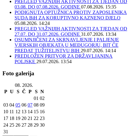
PREGLED VAŽNIJIH AKTIVNOSTI ZA TJEDAN OD
03.08. DO 07.08.2026. GODINE
07.08.2026. 15:35
PODIGNUTA OPTUŽNICA PROTIV ZAPOSLENIKA
SUDA BiH ZA KORUPTIVNO KAZNENO DJELO
05.08.2026. 14:24
PREGLED VAŽNIJIH AKTIVNOSTI ZA TJEDAN OD
27.07. DO 31.07.2026. GODINE
31.07.2026. 13:34
OSUMNJIČENI ZA SKRNAVLJENJE I PALJENJE
VJERSKIH OBJEKATA U MEĐUGORJU, BIT ĆE
PREDAT TUŽITELJSTVU BIH
29.07.2026. 14:14
PREDLOŽEN PRITVOR ZA DRŽAVLJANINA
POLJSKE
29.07.2026. 13:54
Foto galerija
08. 2026.
P
U
S
Č
P
S
N
01
02
03
04
05
06
07
08
09
10
11
12
13
14
15
16
17
18
19
20
21
22
23
24
25
26
27
28
29
30
31