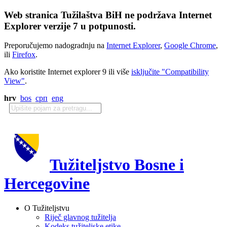
Web stranica Tužilaštva BiH ne podržava Internet
Explorer verzije 7 u potpunosti.
Preporučujemo nadogradnju na
Internet Explorer
,
Google Chrome
,
ili
Firefox
.
Ako koristite Internet explorer 9 ili više
isključite "Compatibility
View"
.
hrv
bos
срп
eng
Tužiteljstvo Bosne i
Hercegovine
O Tužiteljstvu
Riječ glavnog tužitelja
Kodeks tužiteljske etike