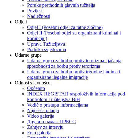
Poruke prethodnih glavnih tužitelja
Povijest
Nadležnosti
Odjeli
Odjel I (Posebni odjel za ratne zločine)
Odjel II (Posebni odjel za organizirani kriminal i
korupciju)
Uprava Tužiteljstva
Podrška svjedocima
Udarne grupe
Udarna grupa za borbu protiv terorizma i jačanja
sposobnosti za borbu protiv terorizma
Udarna grupa za borbu protiv trgovine ljudima i
organizirane ilegalne imigracije
Odnosi s javnošću
Općenito
INDEX REGISTAR raspoloživih informacija pod
kontrolom Tužiteljstva BiH
Vodič o pristupu informacijama
Najčešća pitanja
Video galerija
Други о нама - ПРЕСC
Zahtjev za intervju
Foto galerija