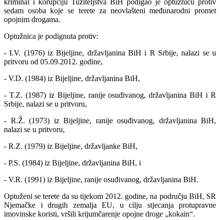
kriminal i korupciju Tužiteljstva BiH podigao je optužnicu protiv
sedam osoba koje se terete za neovlašteni međunarodni promet
opojnim drogama.
Optužnica je podignuta protiv:
- I.V. (1976) iz Bijeljine, državljanina BiH i R Srbije, nalazi se u
pritvoru od 05.09.2012. godine,
- V.D. (1984) iz Bijeljine, državljanina BiH,
- T.Z. (1987) iz Bijeljine, ranije osuđivanog, državljanina BiH i R
Srbije, nalazi se u pritvoru,
- R.Ž. (1973) iz Bijeljine, ranije osuđivanog, državljanina BiH,
nalazi se u pritvoru,
- R.Z. (1979) iz Bijeljine, državljanke BiH,
- P.S. (1984) iz Bijeljine, državljanina BiH, i
- V.R. (1991) iz Bijeljine, ranije osuđivanog, državljanina BiH.
Optuženi se terete da su tijekom 2012. godine, na području BiH, SR
Njemačke i drugih zemalja EU, u cilju stjecanja protupravne
imovinske koristi, vršili krijumčarenje opojne droge „kokain“.