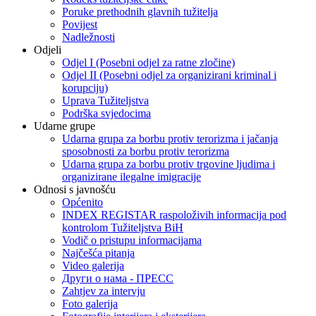
Poruke prethodnih glavnih tužitelja
Povijest
Nadležnosti
Odjeli
Odjel I (Posebni odjel za ratne zločine)
Odjel II (Posebni odjel za organizirani kriminal i
korupciju)
Uprava Tužiteljstva
Podrška svjedocima
Udarne grupe
Udarna grupa za borbu protiv terorizma i jačanja
sposobnosti za borbu protiv terorizma
Udarna grupa za borbu protiv trgovine ljudima i
organizirane ilegalne imigracije
Odnosi s javnošću
Općenito
INDEX REGISTAR raspoloživih informacija pod
kontrolom Tužiteljstva BiH
Vodič o pristupu informacijama
Najčešća pitanja
Video galerija
Други о нама - ПРЕСC
Zahtjev za intervju
Foto galerija