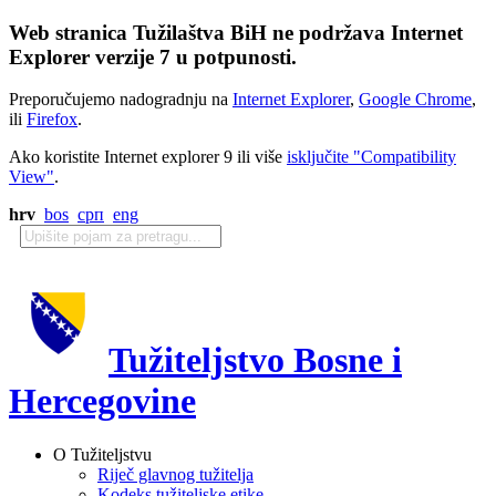
Web stranica Tužilaštva BiH ne podržava Internet
Explorer verzije 7 u potpunosti.
Preporučujemo nadogradnju na
Internet Explorer
,
Google Chrome
,
ili
Firefox
.
Ako koristite Internet explorer 9 ili više
isključite "Compatibility
View"
.
hrv
bos
срп
eng
Tužiteljstvo Bosne i
Hercegovine
O Tužiteljstvu
Riječ glavnog tužitelja
Kodeks tužiteljske etike