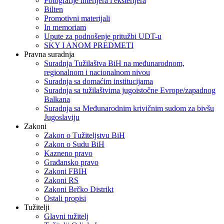
Fotografije interijera i eksterijera
Bilten
Promotivni materijali
In memoriam
Upute za podnošenje pritužbi UDT-u
SKY I ANOM PREDMETI
Pravna suradnja
Suradnja Tužilaštva BiH na međunarodnom,
regionalnom i nacionalnom nivou
Suradnja sa domaćim institucijama
Suradnja sa tužilaštvima jugoistočne Evrope/zapadnog
Balkana
Suradnja sa Međunarodnim krivičnim sudom za bivšu
Jugoslaviju
Zakoni
Zakon o Тužiteljstvu BiH
Zakon o Sudu BiH
Kazneno pravo
Građansko pravo
Zakoni FBIH
Zakoni RS
Zakoni Brčko Distrikt
Ostali propisi
Tužitelji
Glavni tužitelj