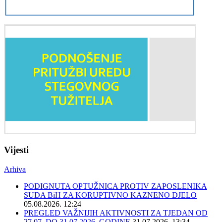
Vijesti
Arhiva
PODIGNUTA OPTUŽNICA PROTIV ZAPOSLENIKA
SUDA BiH ZA KORUPTIVNO KAZNENO DJELO
05.08.2026. 12:24
PREGLED VAŽNIJIH AKTIVNOSTI ZA TJEDAN OD
27.07. DO 31.07.2026. GODINE
31.07.2026. 13:34