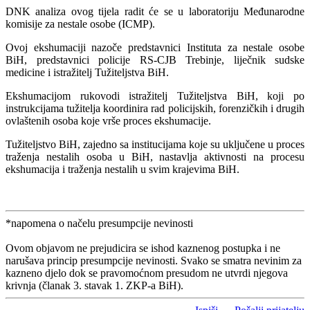
DNK analiza ovog tijela radit će se u laboratoriju Međunarodne
komisije za nestale osobe (ICMP).
Ovoj ekshumaciji nazoče predstavnici Instituta za nestale osobe
BiH, predstavnici policije RS-CJB Trebinje, liječnik sudske
medicine i istražitelj Tužiteljstva BiH.
Ekshumacijom rukovodi istražitelj Tužiteljstva BiH, koji po
instrukcijama tužitelja koordinira rad policijskih, forenzičkih i drugih
ovlaštenih osoba koje vrše proces ekshumacije.
Tužiteljstvo BiH, zajedno sa institucijama koje su uključene u proces
traženja nestalih osoba u BiH, nastavlja aktivnosti na procesu
ekshumacija i traženja nestalih u svim krajevima BiH.
*napomena o načelu presumpcije nevinosti
Ovom objavom ne prejudicira se ishod kaznenog postupka i ne
narušava princip presumpcije nevinosti. Svako se smatra nevinim za
kazneno djelo dok se pravomoćnom presudom ne utvrdi njegova
krivnja (članak 3. stavak 1. ZKP-a BiH).