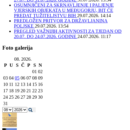
OSUMNJIČENI ZA SKRNAVLJENJE I PALJENJE
VJERSKIH OBJEKATA U MEĐUGORJU, BIT ĆE
PREDAT TUŽITELJSTVU BIH
29.07.2026. 14:14
PREDLOŽEN PRITVOR ZA DRŽAVLJANINA
POLJSKE
29.07.2026. 13:54
PREGLED VAŽNIJIH AKTIVNOSTI ZA TJEDAN OD
20.07. DO 24.07.2026. GODINE
24.07.2026. 11:17
Foto galerija
08. 2026.
P
U
S
Č
P
S
N
01
02
03
04
05
06
07
08
09
10
11
12
13
14
15
16
17
18
19
20
21
22
23
24
25
26
27
28
29
30
31