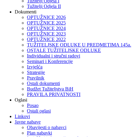
Tužitelji Odjela I
Tužitelji Odjela II
Dokumenti
OPTUŽNICE 2026
OPTUŽNICE 2025
OPTUŽNICE 2024
OPTUŽNICE 2023
OPTUŽNICE 2022
TUŽITELJSKE ODLUKE U PREDMETIMA 145a.
OSTALE TUŽITELJSKE ODLUKE
Individualni i stručni radovi
Seminari i Konferencije
Izvješća
Strategije
Pravilnik
Ostali dokumenti
Budžet Tužiteljstva BiH
PRAVILA PRIVATNOSTI
Oglasi
Posao
Ostali oglasi
Linkovi
Javne nabave
Obavijesti o nabavci
Plan nabavki