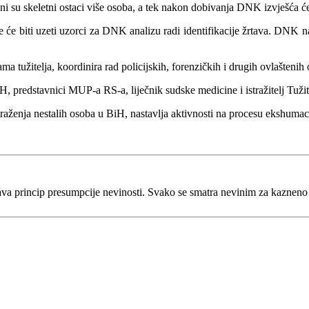
 su skeletni ostaci više osoba, a tek nakon dobivanja DNK izvješća će s
 će biti uzeti uzorci za DNK analizu radi identifikacije žrtava. DNK n
ma tužitelja, koordinira rad policijskih, forenzičkih i drugih ovlašteni
H, predstavnici MUP-a RS-a, liječnik sudske medicine i istražitelj Tužit
traženja nestalih osoba u BiH, nastavlja aktivnosti na procesu ekshumaci
va princip presumpcije nevinosti. Svako se smatra nevinim za kaznen