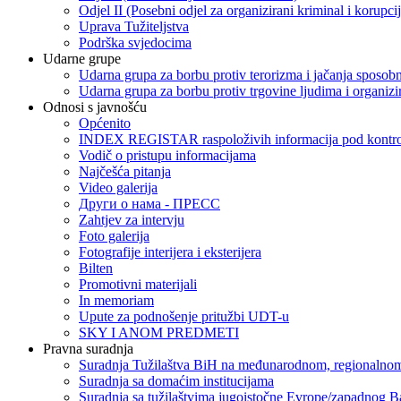
Odjel II (Posebni odjel za organizirani kriminal i korupci
Uprava Tužiteljstva
Podrška svjedocima
Udarne grupe
Udarna grupa za borbu protiv terorizma i jačanja sposobn
Udarna grupa za borbu protiv trgovine ljudima i organizir
Odnosi s javnošću
Općenito
INDEX REGISTAR raspoloživih informacija pod kontrol
Vodič o pristupu informacijama
Najčešća pitanja
Video galerija
Други о нама - ПРЕСC
Zahtjev za intervju
Foto galerija
Fotografije interijera i eksterijera
Bilten
Promotivni materijali
In memoriam
Upute za podnošenje pritužbi UDT-u
SKY I ANOM PREDMETI
Pravna suradnja
Suradnja Tužilaštva BiH na međunarodnom, regionalnom
Suradnja sa domaćim institucijama
Suradnja sa tužilaštvima jugoistočne Evrope/zapadnog B