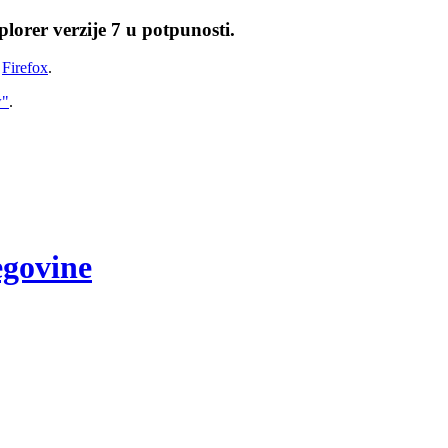
lorer verzije 7 u potpunosti.
i
Firefox
.
w"
.
egovine