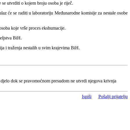
e utvrditi o kojem broju osoba je riječ.
alaz će se raditi u laboratoriju Međunarodne komisije za nestale osobe
h osoba koje vrše proces ekshumacije.
eljstva BiH.
ja i traženja nestalih u svim krajevima BiH.
o djelo dok se pravomoćnom presudom ne utvrdi njegova krivnja
Ispiši
Pošalji prijatelju