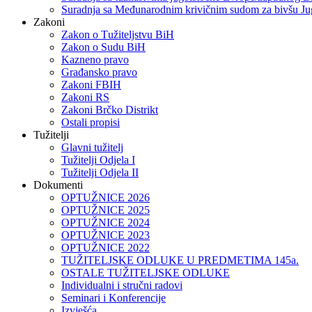
Suradnja sa Međunarodnim krivičnim sudom za bivšu Ju
Zakoni
Zakon o Тužiteljstvu BiH
Zakon o Sudu BiH
Kazneno pravo
Građansko pravo
Zakoni FBIH
Zakoni RS
Zakoni Brčko Distrikt
Ostali propisi
Tužitelji
Glavni tužitelj
Tužitelji Odjela I
Tužitelji Odjela II
Dokumenti
OPTUŽNICE 2026
OPTUŽNICE 2025
OPTUŽNICE 2024
OPTUŽNICE 2023
OPTUŽNICE 2022
TUŽITELJSKE ODLUKE U PREDMETIMA 145a.
OSTALE TUŽITELJSKE ODLUKE
Individualni i stručni radovi
Seminari i Konferencije
Izvješća