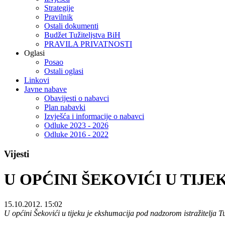
Strategije
Pravilnik
Ostali dokumenti
Budžet Tužiteljstva BiH
PRAVILA PRIVATNOSTI
Oglasi
Posao
Ostali oglasi
Linkovi
Javne nabave
Obavijesti o nabavci
Plan nabavki
Izvješća i informacije o nabavci
Odluke 2023 - 2026
Odluke 2016 - 2022
Vijesti
U OPĆINI ŠEKOVIĆI U TIJ
15.10.2012. 15:02
U općini Šekovići u tijeku je ekshumacija pod nadzorom istražitelja T