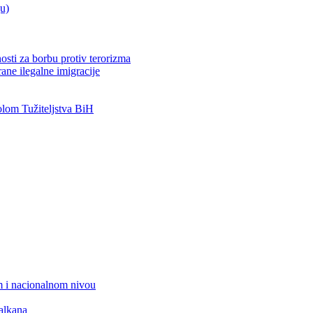
ju)
osti za borbu protiv terorizma
ane ilegalne imigracije
om Tužiteljstva BiH
 i nacionalnom nivou
alkana