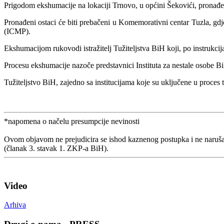
Prigodom ekshumacije na lokaciji Trnovo, u općini Šekovići, pronađeni
Pronađeni ostaci će biti prebačeni u Komemorativni centar Tuzla, gdje
(ICMP).
Ekshumacijom rukovodi istražitelj Tužiteljstva BiH koji, po instrukcija
Procesu ekshumacije nazoče predstavnici Instituta za nestale osobe Bi
Tužiteljstvo BiH, zajedno sa institucijama koje su uključene u proces 
*napomena o načelu presumpcije nevinosti
Ovom objavom ne prejudicira se ishod kaznenog postupka i ne naruša
(članak 3. stavak 1. ZKP-a BiH).
Video
Arhiva