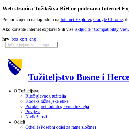
Web stranica Tužilaštva BiH ne podržava Internet Exp
Preporučujemo nadogradnju na
Internet Explorer
,
Google Chrome
, il
Ako koristite Internet explorer 9 ili više
isključite "Compatibility Vie
hrv
bos
срп
eng
Tužiteljstvo Bosne i Herc
O Tužiteljstvu
Riječ glavnog tužitelja
Kodeks tužiteljske etike
Poruke prethodnih glavnih tužitelja
Povijest
Nadležnosti
Odjeli
Odjel I (Posebni odjel za ratne zločine)