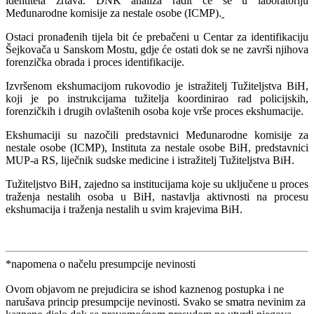
identiteta žrtava. DNK analiza radit će se u laboratoriju
Međunarodne komisije za nestale osobe (ICMP).
Ostaci pronađenih tijela bit će prebačeni u Centar za identifikaciju
Šejkovača u Sanskom Mostu, gdje će ostati dok se ne završi njihova
forenzička obrada i proces identifikacije.
Izvršenom ekshumacijom rukovodio je istražitelj Tužiteljstva BiH,
koji je po instrukcijama tužitelja koordinirao rad policijskih,
forenzičkih i drugih ovlaštenih osoba koje vrše proces ekshumacije.
Ekshumaciji su nazočili predstavnici Međunarodne komisije za
nestale osobe (ICMP), Instituta za nestale osobe BiH, predstavnici
MUP-a RS, liječnik sudske medicine i istražitelj Tužiteljstva BiH.
Tužiteljstvo BiH, zajedno sa institucijama koje su uključene u proces
traženja nestalih osoba u BiH, nastavlja aktivnosti na procesu
ekshumacija i traženja nestalih u svim krajevima BiH.
*napomena o načelu presumpcije nevinosti
Ovom objavom ne prejudicira se ishod kaznenog postupka i ne
narušava princip presumpcije nevinosti. Svako se smatra nevinim za