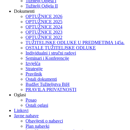
Tužitelji Odjela I
Tužitelji Odjela II
Dokumenti
OPTUŽNICE 2026
OPTUŽNICE 2025
OPTUŽNICE 2024
OPTUŽNICE 2023
OPTUŽNICE 2022
TUŽITELJSKE ODLUKE U PREDMETIMA 145a.
OSTALE TUŽITELJSKE ODLUKE
Individualni i stručni radovi
Seminari i Konferencije
Izvješća
Strategije
Pravilnik
Ostali dokumenti
Budžet Tužiteljstva BiH
PRAVILA PRIVATNOSTI
Oglasi
Posao
Ostali oglasi
Linkovi
Javne nabave
Obavijesti o nabavci
Plan nabavki