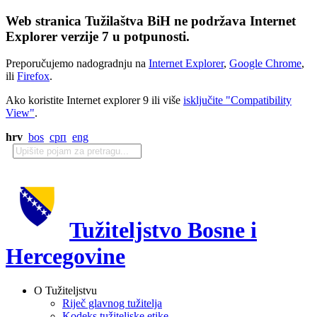
Web stranica Tužilaštva BiH ne podržava Internet
Explorer verzije 7 u potpunosti.
Preporučujemo nadogradnju na
Internet Explorer
,
Google Chrome
,
ili
Firefox
.
Ako koristite Internet explorer 9 ili više
isključite "Compatibility
View"
.
hrv
bos
срп
eng
Tužiteljstvo Bosne i
Hercegovine
O Tužiteljstvu
Riječ glavnog tužitelja
Kodeks tužiteljske etike