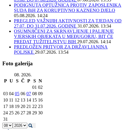
PODIGNUTA OPTUŽNICA PROTIV ZAPOSLENIKA
SUDA BiH ZA KORUPTIVNO KAZNENO DJELO
05.08.2026. 14:24
PREGLED VAŽNIJIH AKTIVNOSTI ZA TJEDAN OD
27.07. DO 31.07.2026. GODINE
31.07.2026. 13:34
OSUMNJIČENI ZA SKRNAVLJENJE I PALJENJE
VJERSKIH OBJEKATA U MEĐUGORJU, BIT ĆE
PREDAT TUŽITELJSTVU BIH
29.07.2026. 14:14
PREDLOŽEN PRITVOR ZA DRŽAVLJANINA
POLJSKE
29.07.2026. 13:54
Foto galerija
08. 2026.
P
U
S
Č
P
S
N
01
02
03
04
05
06
07
08
09
10
11
12
13
14
15
16
17
18
19
20
21
22
23
24
25
26
27
28
29
30
31