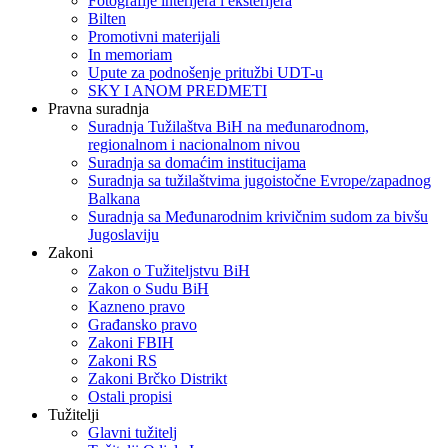
Fotografije interijera i eksterijera
Bilten
Promotivni materijali
In memoriam
Upute za podnošenje pritužbi UDT-u
SKY I ANOM PREDMETI
Pravna suradnja
Suradnja Tužilaštva BiH na međunarodnom,
regionalnom i nacionalnom nivou
Suradnja sa domaćim institucijama
Suradnja sa tužilaštvima jugoistočne Evrope/zapadnog
Balkana
Suradnja sa Međunarodnim krivičnim sudom za bivšu
Jugoslaviju
Zakoni
Zakon o Тužiteljstvu BiH
Zakon o Sudu BiH
Kazneno pravo
Građansko pravo
Zakoni FBIH
Zakoni RS
Zakoni Brčko Distrikt
Ostali propisi
Tužitelji
Glavni tužitelj