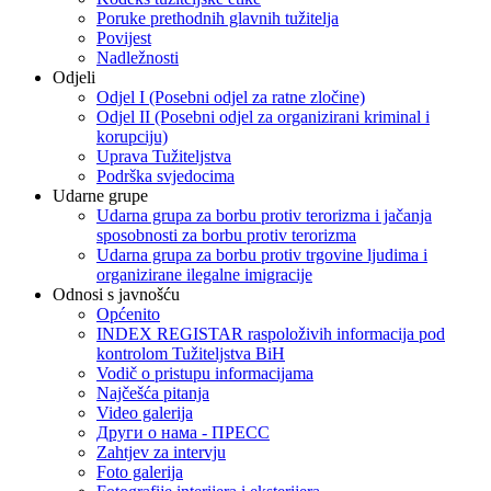
Poruke prethodnih glavnih tužitelja
Povijest
Nadležnosti
Odjeli
Odjel I (Posebni odjel za ratne zločine)
Odjel II (Posebni odjel za organizirani kriminal i
korupciju)
Uprava Tužiteljstva
Podrška svjedocima
Udarne grupe
Udarna grupa za borbu protiv terorizma i jačanja
sposobnosti za borbu protiv terorizma
Udarna grupa za borbu protiv trgovine ljudima i
organizirane ilegalne imigracije
Odnosi s javnošću
Općenito
INDEX REGISTAR raspoloživih informacija pod
kontrolom Tužiteljstva BiH
Vodič o pristupu informacijama
Najčešća pitanja
Video galerija
Други о нама - ПРЕСC
Zahtjev za intervju
Foto galerija