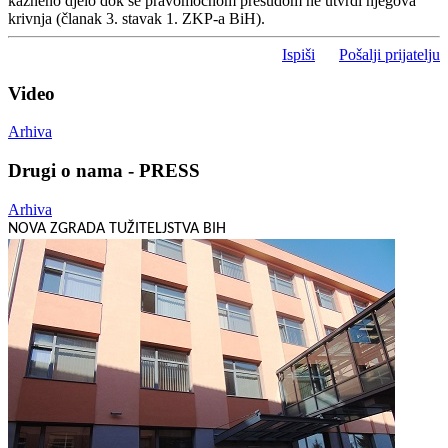
kazneno djelo dok se pravomoćnom presudom ne utvrdi njegova
krivnja (članak 3. stavak 1. ZKP-a BiH).
Ispiši
Pošalji prijatelju
Video
Arhiva
Drugi o nama - PRESS
Arhiva
NOVA ZGRADA TUŽITELJSTVA BIH