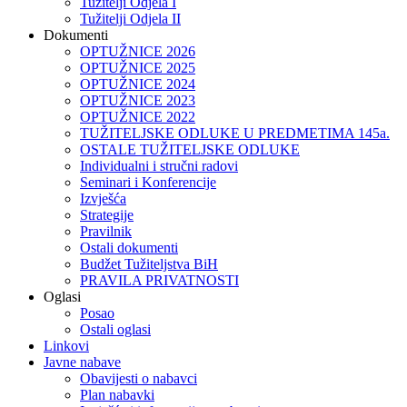
Tužitelji Odjela I
Tužitelji Odjela II
Dokumenti
OPTUŽNICE 2026
OPTUŽNICE 2025
OPTUŽNICE 2024
OPTUŽNICE 2023
OPTUŽNICE 2022
TUŽITELJSKE ODLUKE U PREDMETIMA 145a.
OSTALE TUŽITELJSKE ODLUKE
Individualni i stručni radovi
Seminari i Konferencije
Izvješća
Strategije
Pravilnik
Ostali dokumenti
Budžet Tužiteljstva BiH
PRAVILA PRIVATNOSTI
Oglasi
Posao
Ostali oglasi
Linkovi
Javne nabave
Obavijesti o nabavci
Plan nabavki