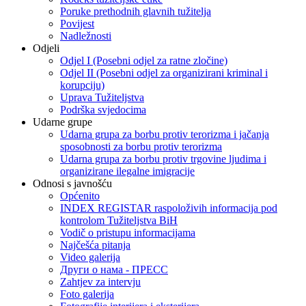
Poruke prethodnih glavnih tužitelja
Povijest
Nadležnosti
Odjeli
Odjel I (Posebni odjel za ratne zločine)
Odjel II (Posebni odjel za organizirani kriminal i
korupciju)
Uprava Tužiteljstva
Podrška svjedocima
Udarne grupe
Udarna grupa za borbu protiv terorizma i jačanja
sposobnosti za borbu protiv terorizma
Udarna grupa za borbu protiv trgovine ljudima i
organizirane ilegalne imigracije
Odnosi s javnošću
Općenito
INDEX REGISTAR raspoloživih informacija pod
kontrolom Tužiteljstva BiH
Vodič o pristupu informacijama
Najčešća pitanja
Video galerija
Други о нама - ПРЕСC
Zahtjev za intervju
Foto galerija