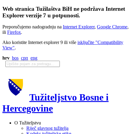
Web stranica Tužilaštva BiH ne podržava Internet
Explorer verzije 7 u potpunosti.
Preporučujemo nadogradnju na
Internet Explorer
,
Google Chrome
,
ili
Firefox
.
Ako koristite Internet explorer 9 ili više
isključite "Compatibility
View"
.
hrv
bos
срп
eng
Tužiteljstvo Bosne i
Hercegovine
O Tužiteljstvu
Riječ glavnog tužitelja
Kodeks tužiteljske etike