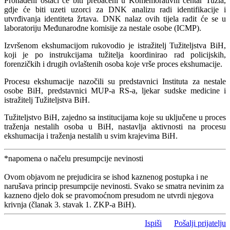
Pronađeni ostaci će biti prebačeni u Komemorativni centar Tuzla,
gdje će biti uzeti uzorci za DNK analizu radi identifikacije i
utvrđivanja identiteta žrtava. DNK nalaz ovih tijela radit će se u
laboratoriju Međunarodne komisije za nestale osobe (ICMP).
Izvršenom ekshumacijom rukovodio je istražitelj Tužiteljstva BiH,
koji je po instrukcijama tužitelja koordinirao rad policijskih,
forenzičkih i drugih ovlaštenih osoba koje vrše proces ekshumacije.
Procesu ekshumacije nazočili su predstavnici Instituta za nestale
osobe BiH, predstavnici MUP-a RS-a, ljekar sudske medicine i
istražitelj Tužiteljstva BiH.
Tužiteljstvo BiH, zajedno sa institucijama koje su uključene u proces
traženja nestalih osoba u BiH, nastavlja aktivnosti na procesu
ekshumacija i traženja nestalih u svim krajevima BiH.
*napomena o načelu presumpcije nevinosti
Ovom objavom ne prejudicira se ishod kaznenog postupka i ne
narušava princip presumpcije nevinosti. Svako se smatra nevinim za
kazneno djelo dok se pravomoćnom presudom ne utvrdi njegova
krivnja (članak 3. stavak 1. ZKP-a BiH).
Ispiši
Pošalji prijatelju