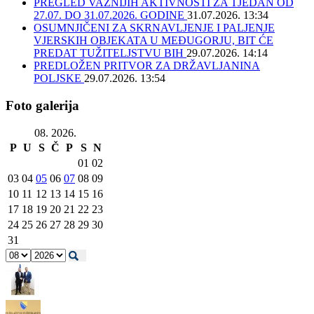
PREGLED VAŽNIJIH AKTIVNOSTI ZA TJEDAN OD
27.07. DO 31.07.2026. GODINE
31.07.2026. 13:34
OSUMNJIČENI ZA SKRNAVLJENJE I PALJENJE
VJERSKIH OBJEKATA U MEĐUGORJU, BIT ĆE
PREDAT TUŽITELJSTVU BIH
29.07.2026. 14:14
PREDLOŽEN PRITVOR ZA DRŽAVLJANINA
POLJSKE
29.07.2026. 13:54
Foto galerija
08. 2026.
P
U
S
Č
P
S
N
01
02
03
04
05
06
07
08
09
10
11
12
13
14
15
16
17
18
19
20
21
22
23
24
25
26
27
28
29
30
31