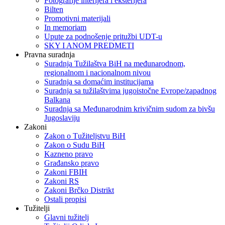
Fotografije interijera i eksterijera
Bilten
Promotivni materijali
In memoriam
Upute za podnošenje pritužbi UDT-u
SKY I ANOM PREDMETI
Pravna suradnja
Suradnja Tužilaštva BiH na međunarodnom,
regionalnom i nacionalnom nivou
Suradnja sa domaćim institucijama
Suradnja sa tužilaštvima jugoistočne Evrope/zapadnog
Balkana
Suradnja sa Međunarodnim krivičnim sudom za bivšu
Jugoslaviju
Zakoni
Zakon o Тužiteljstvu BiH
Zakon o Sudu BiH
Kazneno pravo
Građansko pravo
Zakoni FBIH
Zakoni RS
Zakoni Brčko Distrikt
Ostali propisi
Tužitelji
Glavni tužitelj