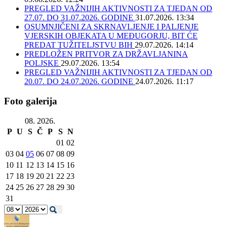
PREGLED VAŽNIJIH AKTIVNOSTI ZA TJEDAN OD
27.07. DO 31.07.2026. GODINE
31.07.2026. 13:34
OSUMNJIČENI ZA SKRNAVLJENJE I PALJENJE
VJERSKIH OBJEKATA U MEĐUGORJU, BIT ĆE
PREDAT TUŽITELJSTVU BIH
29.07.2026. 14:14
PREDLOŽEN PRITVOR ZA DRŽAVLJANINA
POLJSKE
29.07.2026. 13:54
PREGLED VAŽNIJIH AKTIVNOSTI ZA TJEDAN OD
20.07. DO 24.07.2026. GODINE
24.07.2026. 11:17
Foto galerija
08. 2026.
P
U
S
Č
P
S
N
01
02
03
04
05
06
07
08
09
10
11
12
13
14
15
16
17
18
19
20
21
22
23
24
25
26
27
28
29
30
31