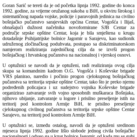
Goran Sarić se tereti da je od početka lipnja 1992. godine do konca
1992. godine, za vrijeme oružanog sukoba u BiH, u okviru širokog i
sistematičnog napada vojske, policije i paravojnih jedinica na civilno
bošnjačko pučanstvo sarajevskih općina Centar, Vogošća i Ilijaš,
obnašajući dužnost načelnika novoformirane SJB Centar za
područje srpske opštine Centar, koja je bila smještena u krugu
dotadašnje Psihijatrijske bolnice Jagomir u Sarajevu, kao sudionik
udruženog zločinačkog poduhvata, postupao sa diskriminatorskom
namjerom realiziranja zajedničkog cilja da se izvrši progon
bošnjačkog i hrvatskog pučanstva na nacionalnoj i vjerskoj osnovi.
U optužnici se navodi da je optuženi, radi realiziranja ovog cilja
skupa sa komandnim kadrom O.G. Vogošća i Koševske brigade
VRS planirao, naredio i počinio progon cjelokupnog bošnjačkog
pučanstva sa teritorija srpske opštine Centar, tako što je preko njemu
podređenih policajaca i uz sudejstvo vojnika Koševske brigade
organizirao zatvaranje svih vojno sposobnih muškaraca Bošnjaka,
njihovo ubijanje, zatvaranje u logore i prisilno preseljenje istih na
teritorij pod kontrolom Armije BiH, te prisilno preseljenje
cjelokupnog civilnog pučanstva sa teritorija srpske opštine Centar
Sarajevo, na teritorij pod kontrolom Armije BiH.
U optužnici se, između ostalog, navodi da je optuženi sredinom
mjeseca lipnja 1992. godine lišio slobode jednog civila bošnjačke
nacionalnosti i odveo ga u krug bolnice Jagomir, od kada mu se gubi