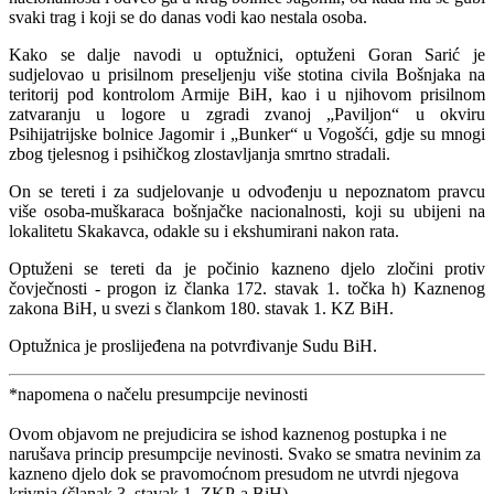
svaki trag i koji se do danas vodi kao nestala osoba.
Kako se dalje navodi u optužnici, optuženi Goran Sarić je
sudjelovao u prisilnom preseljenju više stotina civila Bošnjaka na
teritorij pod kontrolom Armije BiH, kao i u njihovom prisilnom
zatvaranju u logore u zgradi zvanoj „Paviljon“ u okviru
Psihijatrijske bolnice Jagomir i „Bunker“ u Vogošći, gdje su mnogi
zbog tjelesnog i psihičkog zlostavljanja smrtno stradali.
On se tereti i za sudjelovanje u odvođenju u nepoznatom pravcu
više osoba-muškaraca bošnjačke nacionalnosti, koji su ubijeni na
lokalitetu Skakavca, odakle su i ekshumirani nakon rata.
Optuženi se tereti da je počinio kazneno djelo zločini protiv
čovječnosti - progon iz članka 172. stavak 1. točka h) Kaznenog
zakona BiH, u svezi s člankom 180. stavak 1. KZ BiH.
Optužnica je proslijeđena na potvrđivanje Sudu BiH.
*napomena o načelu presumpcije nevinosti
Ovom objavom ne prejudicira se ishod kaznenog postupka i ne
narušava princip presumpcije nevinosti. Svako se smatra nevinim za
kazneno djelo dok se pravomoćnom presudom ne utvrdi njegova
krivnja (članak 3. stavak 1. ZKP-a BiH).