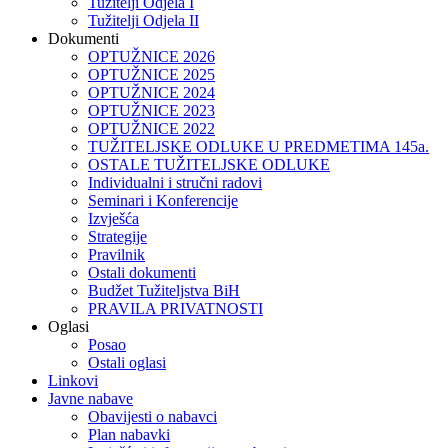
Tužitelji Odjela I
Tužitelji Odjela II
Dokumenti
OPTUŽNICE 2026
OPTUŽNICE 2025
OPTUŽNICE 2024
OPTUŽNICE 2023
OPTUŽNICE 2022
TUŽITELJSKE ODLUKE U PREDMETIMA 145a.
OSTALE TUŽITELJSKE ODLUKE
Individualni i stručni radovi
Seminari i Konferencije
Izvješća
Strategije
Pravilnik
Ostali dokumenti
Budžet Tužiteljstva BiH
PRAVILA PRIVATNOSTI
Oglasi
Posao
Ostali oglasi
Linkovi
Javne nabave
Obavijesti o nabavci
Plan nabavki