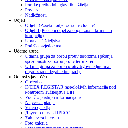
Poruke prethodnih glavnih tužitelja
Povijest
Nadležnosti
Odjeli
Odjel I (Posebni odjel za ratne zločine)
Odjel II (Posebni odjel za organizirani kriminal i
korupciju)
Uprava Tužiteljstva
Podrška svjedocima
Udarne grupe
Udarna grupa za borbu protiv terorizma i jačanja
sposobnosti za borbu protiv terorizma
Udarna grupa za borbu protiv trgovine ljudima i
organizirane ilegalne imigracije
Odnosi s javnošću
Općenito
INDEX REGISTAR raspoloživih informacija pod
kontrolom Tužiteljstva BiH
Vodič o pristupu informacijama
Najčešća pitanja
Video galerija
Други о нама - ПРЕСC
Zahtjev za intervju
Foto galerija