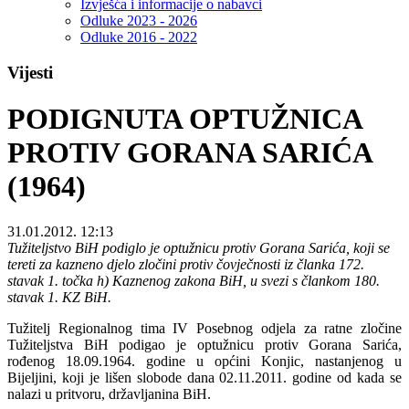
Izvješća i informacije o nabavci
Odluke 2023 - 2026
Odluke 2016 - 2022
Vijesti
PODIGNUTA OPTUŽNICA
PROTIV GORANA SARIĆA
(1964)
31.01.2012. 12:13
Tužiteljstvo BiH podiglo je optužnicu protiv Gorana Sarića, koji se
tereti za kazneno djelo zločini protiv čovječnosti iz članka 172.
stavak 1. točka h) Kaznenog zakona BiH, u svezi s člankom 180.
stavak 1. KZ BiH.
Tužitelj Regionalnog tima IV Posebnog odjela za ratne zločine
Tužiteljstva BiH podigao je optužnicu protiv Gorana Sarića,
rođenog 18.09.1964. godine u općini Konjic, nastanjenog u
Bijeljini, koji je lišen slobode dana 02.11.2011. godine od kada se
nalazi u pritvoru, državljanina BiH.