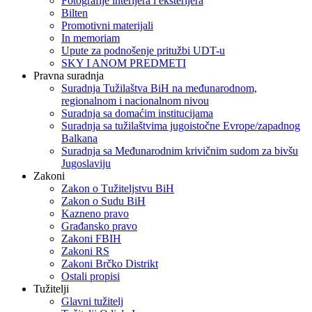
Fotografije interijera i eksterijera
Bilten
Promotivni materijali
In memoriam
Upute za podnošenje pritužbi UDT-u
SKY I ANOM PREDMETI
Pravna suradnja
Suradnja Tužilaštva BiH na međunarodnom,
regionalnom i nacionalnom nivou
Suradnja sa domaćim institucijama
Suradnja sa tužilaštvima jugoistočne Evrope/zapadnog
Balkana
Suradnja sa Međunarodnim krivičnim sudom za bivšu
Jugoslaviju
Zakoni
Zakon o Тužiteljstvu BiH
Zakon o Sudu BiH
Kazneno pravo
Građansko pravo
Zakoni FBIH
Zakoni RS
Zakoni Brčko Distrikt
Ostali propisi
Tužitelji
Glavni tužitelj