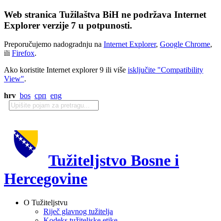
Web stranica Tužilaštva BiH ne podržava Internet
Explorer verzije 7 u potpunosti.
Preporučujemo nadogradnju na
Internet Explorer
,
Google Chrome
,
ili
Firefox
.
Ako koristite Internet explorer 9 ili više
isključite "Compatibility
View"
.
hrv
bos
срп
eng
Tužiteljstvo Bosne i
Hercegovine
O Tužiteljstvu
Riječ glavnog tužitelja
Kodeks tužiteljske etike