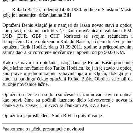
- Rufada Bašića, rođenog 14.06.1980. godine u Sanskom Mostu
gdje je i nastanjen, državljanina BiH.
Optuženi Denis Alagić je u namjeri da lažan novac stavi u opticaj
kao pravi, u stanu načinio više lažnih novčanica u valutama KM,
USD, EUR, GBP i CHF, koristeći se svojim računalom i
štampačem. On je optuženom Rufadu Bašiću, u čijem društvu je bio
optuženi Tarik Hodžić, dana 01.09.2011. godine u prijepodnevnim
satima dao 2 krivotvorene novčanice u apoenu od po 50,00 KM.
Kako se navodi u optužnici, istog dana je Rufad Bašić pomenute
dvije lažne novčanice dao Tariku Hodžiću, koji ih je stavio u opticaj
kao prave u jednom salonu zabavnih igara u Ključu, dok ga je u
autu na parkingu čekao optuženi Rufad Bašić. Obojica su znali da
su obje novčanice lažne.
Optuženi se terete da su kao suučesnici lažan novac stavili u opticaj
kao pravi, čime su počinili kazneno djelo krivotvorenje novca iz
članka 205. stavak 1., u svezi sa člankom 29. KZ-a BiH.
Optužnica je proslijeđena Sudu BiH na potvrđivanje.
*napomena o načelu presumpcije nevinosti