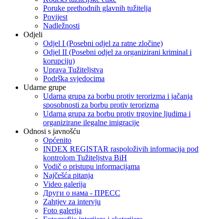
Poruke prethodnih glavnih tužitelja
Povijest
Nadležnosti
Odjeli
Odjel I (Posebni odjel za ratne zločine)
Odjel II (Posebni odjel za organizirani kriminal i
korupciju)
Uprava Tužiteljstva
Podrška svjedocima
Udarne grupe
Udarna grupa za borbu protiv terorizma i jačanja
sposobnosti za borbu protiv terorizma
Udarna grupa za borbu protiv trgovine ljudima i
organizirane ilegalne imigracije
Odnosi s javnošću
Općenito
INDEX REGISTAR raspoloživih informacija pod
kontrolom Tužiteljstva BiH
Vodič o pristupu informacijama
Najčešća pitanja
Video galerija
Други о нама - ПРЕСC
Zahtjev za intervju
Foto galerija