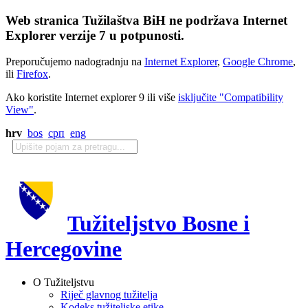
Web stranica Tužilaštva BiH ne podržava Internet
Explorer verzije 7 u potpunosti.
Preporučujemo nadogradnju na
Internet Explorer
,
Google Chrome
,
ili
Firefox
.
Ako koristite Internet explorer 9 ili više
isključite "Compatibility
View"
.
hrv
bos
срп
eng
Tužiteljstvo Bosne i
Hercegovine
O Tužiteljstvu
Riječ glavnog tužitelja
Kodeks tužiteljske etike