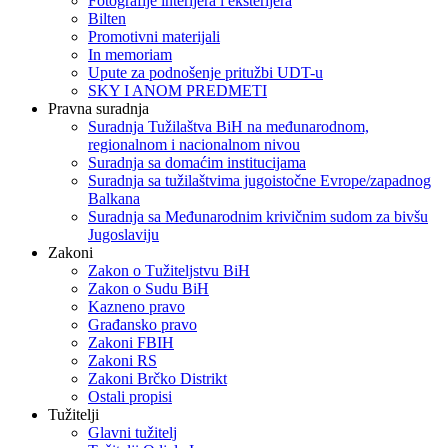
Fotografije interijera i eksterijera
Bilten
Promotivni materijali
In memoriam
Upute za podnošenje pritužbi UDT-u
SKY I ANOM PREDMETI
Pravna suradnja
Suradnja Tužilaštva BiH na međunarodnom,
regionalnom i nacionalnom nivou
Suradnja sa domaćim institucijama
Suradnja sa tužilaštvima jugoistočne Evrope/zapadnog
Balkana
Suradnja sa Međunarodnim krivičnim sudom za bivšu
Jugoslaviju
Zakoni
Zakon o Тužiteljstvu BiH
Zakon o Sudu BiH
Kazneno pravo
Građansko pravo
Zakoni FBIH
Zakoni RS
Zakoni Brčko Distrikt
Ostali propisi
Tužitelji
Glavni tužitelj