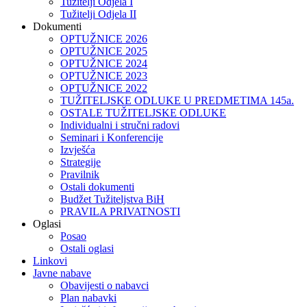
Tužitelji Odjela I
Tužitelji Odjela II
Dokumenti
OPTUŽNICE 2026
OPTUŽNICE 2025
OPTUŽNICE 2024
OPTUŽNICE 2023
OPTUŽNICE 2022
TUŽITELJSKE ODLUKE U PREDMETIMA 145a.
OSTALE TUŽITELJSKE ODLUKE
Individualni i stručni radovi
Seminari i Konferencije
Izvješća
Strategije
Pravilnik
Ostali dokumenti
Budžet Tužiteljstva BiH
PRAVILA PRIVATNOSTI
Oglasi
Posao
Ostali oglasi
Linkovi
Javne nabave
Obavijesti o nabavci
Plan nabavki