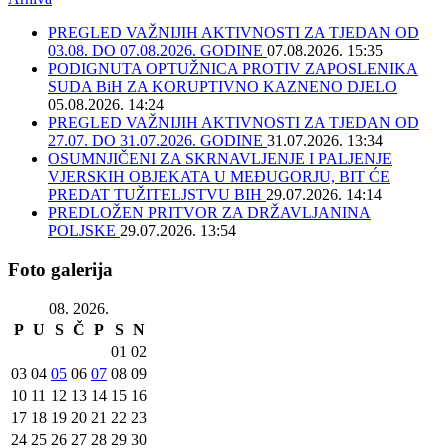
PREGLED VAŽNIJIH AKTIVNOSTI ZA TJEDAN OD
03.08. DO 07.08.2026. GODINE
07.08.2026. 15:35
PODIGNUTA OPTUŽNICA PROTIV ZAPOSLENIKA
SUDA BiH ZA KORUPTIVNO KAZNENO DJELO
05.08.2026. 14:24
PREGLED VAŽNIJIH AKTIVNOSTI ZA TJEDAN OD
27.07. DO 31.07.2026. GODINE
31.07.2026. 13:34
OSUMNJIČENI ZA SKRNAVLJENJE I PALJENJE
VJERSKIH OBJEKATA U MEĐUGORJU, BIT ĆE
PREDAT TUŽITELJSTVU BIH
29.07.2026. 14:14
PREDLOŽEN PRITVOR ZA DRŽAVLJANINA
POLJSKE
29.07.2026. 13:54
Foto galerija
08. 2026.
P
U
S
Č
P
S
N
01
02
03
04
05
06
07
08
09
10
11
12
13
14
15
16
17
18
19
20
21
22
23
24
25
26
27
28
29
30