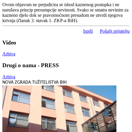
Ovom objavom ne prejudicira se ishod kaznenog postupka i ne
narušava princip presumpcije nevinosti. Svako se smatra nevinim za
kazneno djelo dok se pravomoćnom presudom ne utvrdi njegova
krivnja (članak 3. stavak 1. ZKP-a BiH).
Ispiši
Pošalji prijatelju
Video
Arhiva
Drugi o nama - PRESS
Arhiva
NOVA ZGRADA TUŽITELJSTVA BIH