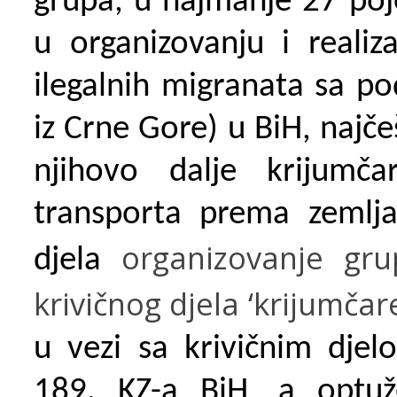
grupa, u najmanje 27 poj
u organizovanju i realiza
ilegalnih migranata sa p
iz Crne Gore) u BiH, najče
njihovo dalje krijumč
transporta prema zemlja
organizovanje gru
djela
krivičnog djela ‘krijumča
u vezi sa krivičnim djel
189. KZ-a BiH, a optuže