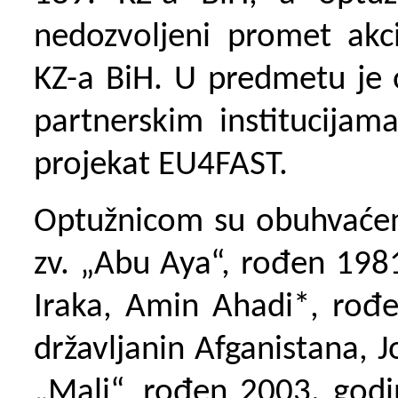
n
edozvoljeni promet akc
KZ-a BiH. U predmetu je 
partnerskim institucijam
projekat EU4FAST.
Optužnicom su obuhvaćen
zv. „Abu Aya“, rođen 1981
Iraka, Amin Ahadi*, rođe
državljanin Afganistana,
J
„Mali“, rođen 2003. godi