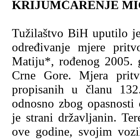
KRIJUMČARENJE M
Tužilaštvo BiH uputilo j
određivanje mjere pritv
Matiju*, rođenog 2005. g
Crne Gore. Mjera pritv
propisanih u članu 13
odnosno zbog opasnosti 
je strani državljanin. Te
ove godine, svojim vozi