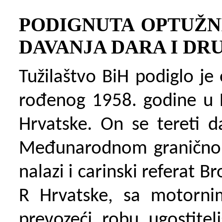
PODIGNUTA OPTUŽN
DAVANJA DARA I DR
Tužilaštvo BiH podiglo je
rođenog 1958. godine u H
Hrvatske. On se tereti d
Međunarodnom graničnom
nalazi i carinski referat B
R Hrvatske, sa motornim
prevozeći robu ugostitel