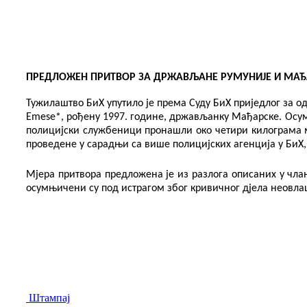
ПРЕДЛОЖЕН ПРИТВОР ЗА ДРЖАВЉАНЕ РУМУНИЈЕ И МА
Тужилаштво БиХ упутило је према Суду БиХ приједлог за 
Emese*, рођену 1997. године, држављанку Мађарске. Ос
полицијски службеници пронашли око четири килограма ма
проведене у сарадњи са више полицијских агенција у БиХ,
Мјера притвора предложена је из разлога описаних у члан
осумњичени су под истрагом због кривичног дјела неовлашт
Штампај