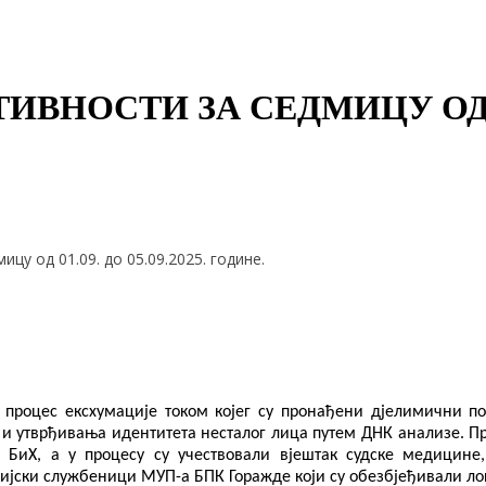
НОСТИ ЗА СЕДМИЦУ ОД 01.0
ицу од 01.09. до 05.09.2025. године.
 процес ексхумације током којег су пронађени дјелимични по
 и утврђивања идентитета несталог лиц
а
путем ДНК анализе. Пр
 БиХ, а у процесу су учествовали вјештак судске медицине
цијски службеници МУП-а БПК Горажде који су обезбјеђивали ло