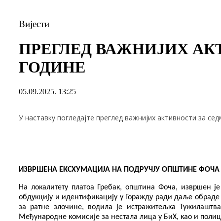
Вијести
ПРЕГЛЕД ВАЖНИЈИХ АКТИВ
ГОДИНЕ
05.09.2025. 13:25
У наставку погледајте преглед важнијих активности за седм
ИЗВРШЕНА ЕКСХУМАЦИЈА НА ПОДРУЧЈУ ОП
ШТ
ИНЕ ФОЧА
На локалитету платоа Гребак, општина Фоча, извршен је
обдукцију и идентификацију у Горажду ради даље обраде
за ратне злочине, води
ла
је истражитељ
к
а Тужилаштва
Међународне комисије за нестала
лица
у БиХ, као и поли