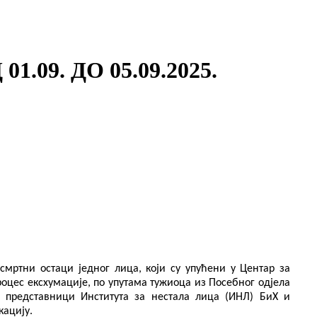
9. ДО 05.09.2025.
смртни остаци једног лица, који су упућени у Центар за
оцес ексхумације, по упутама тужиоца из Посебног одјела
, представници Института за нестала
лица
(ИН
Л
) БиХ и
кацију.