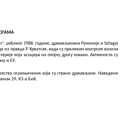
РОГАМА
an*, рођеног 1988. године, држављанина Румуније и Szilagyi
­ државне границе из правца Р Хрватске, када су приликом контроле возила
ерије која асоцира на опојну дрогу кокаин.
Активности су
ну и Е
У
.
 бјекства осумњичених који су страни држављани. Наведени
аном 29. КЗ-а БиХ.