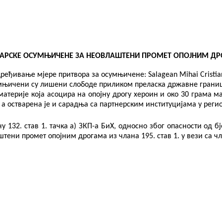
ЂАРСКЕ ОСУМЊИЧЕНЕ ЗА НЕОВЛАШТЕНИ ПРОМЕТ ОПОЈНИМ Д
одређивање мјере притвора за осумњичене:
Salagean Mihai Cristi
умњичени су лишени слободе
приликом преласка­­­­­­­­­­­­­­­­­­­­­­­­­­
терије која асоцира на опојну дрогу хероин и око 30 грама мат
 а остварена је и сарадња са партнерским институцијама у регио
у 132. став 1. тачка а) ЗКП-а БиХ, односно због опасности од
ени промет опојним дрогама из члана 195. став 1. у вези са чл