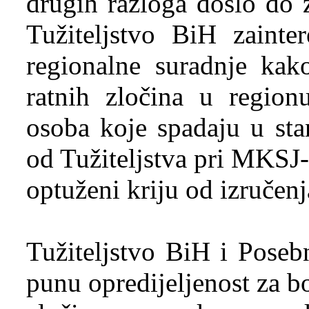
drugih razloga došlo do 
Tužiteljstvo BiH zainte
regionalne suradnje kako
ratnih zločina u region
osoba koje spadaju u st
od Tužiteljstva pri MKSJ-
optuženi kriju od izručenj
Tužiteljstvo BiH i Posebn
punu opredijeljenost za b