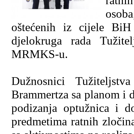
ratni
osoba
oštećenih iz cijele Bi
djelokruga rada Tužitel
MRMKS-u.
Dužnosnici Tužiteljstv
Brammertza sa planom i 
podizanja optužnica i do
predmetima ratnih zločin