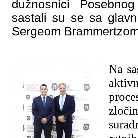
dužnosnici Posebnog
sastali su se sa glav
Sergeom Brammertzom i
Na sa
aktiv
proc
zloči
surad