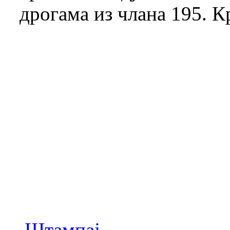
дрогама из члана 195. К
Штампај