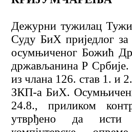
Дежурни тужилац Тужи
Суду БиХ приједлог за 
осумњиченог Божић Дра
држављанина Р Србије. 
из члана 126. став 1. и 2
ЗКП-а БиХ. Осумњичени 
24.8., приликом кон
утврђено да исти 
компјутерске опрем