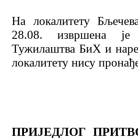
На локалитету Бљечев
28.08. извршена је 
Тужилаштва БиХ и наре
локалитету нису пронађ
ПРИЈЕДЛОГ ПРИТ