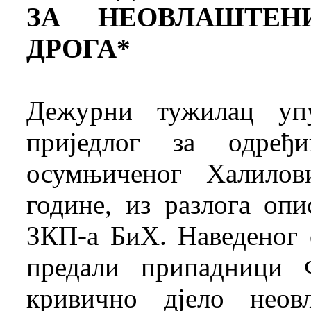
ЗА НЕОВЛАШТЕН
ДРОГА*
Дежурни тужилац уп
приједлог за одређ
осумњиченог Халилов
године, из разлога опи
ЗКП-а БиХ. Наведеног
предали припадници 
кривично дјело неов