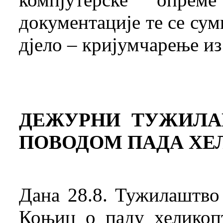
документације те се су
дјело – кријумчарење из 
ДЕЖУРНИ ТУЖИЛА
ПОВОДОМ ПАДА ХЕЛ
Дана 28.8. Тужилаштво
Коњиц о паду хеликоп