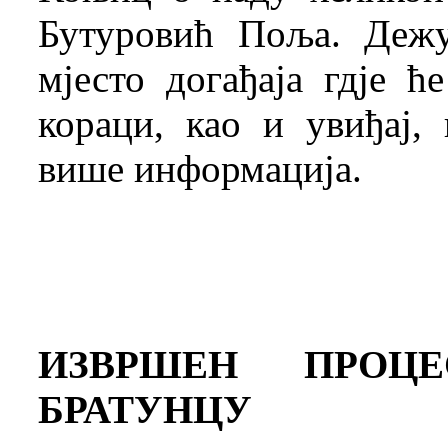
Бутуровић Поља. Деж
мјесто догађаја гдје ћ
кораци, као и увиђај,
више информација.
ИЗВРШЕН ПРОЦ
БРАТУНЦУ