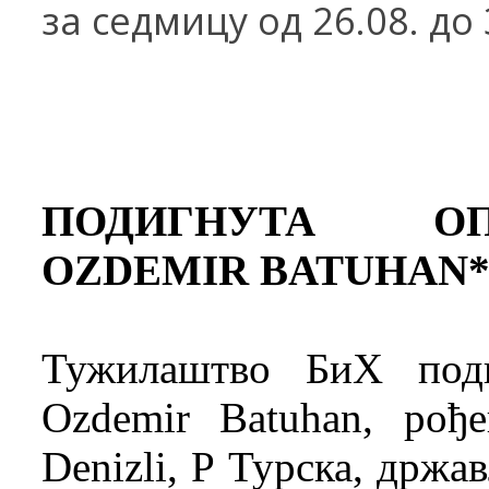
за седмицу од
26
.08. до 
ПОДИГНУТА О
OZDEMIR BATUHAN
Тужилаштво БиХ поди
Ozdemir Batuhan, рођ
Denizli, Р Турска, држа