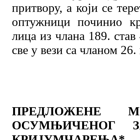
притвору, а који се тер
оптужници починио кр
лица из члана 189. став 
све у вези са чланом 26. 
ПРЕДЛОЖЕНЕ М
ОСУМЊИЧЕНОГ З
КРИЈУМЧАРЕЊА*