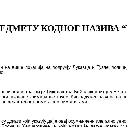
ЕДМЕТУ КОДНОГ НАЗИВА “
и на више локација на подручју Лукавца и Тузле, полиц
не.
чени под истрагом је Тужилаштва БиХ у оквиру предмета с
у организоване криминалне групе, био задужен за унос на п
и неовлаштеног промета опојним дрогама.
у докази који указују да је овај осумњичени илегално уни
е Босне и Херцеговине, а који новац је даље улаган 