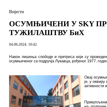
Вијести
ОСУМЊИЧЕНИ У SKY ПР
ТУЖИЛАШТВУ БиХ
04.06.2024. 10:42
Након лишења слободе и претреса који су проведен
осумњиченог са подручја Лукавца, рођеног 1977. годи
Овај осумњи
је, у оквир
активности 
Прикупљени с
на подручј