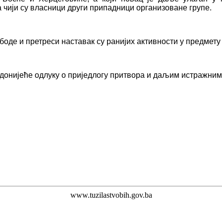
 чији су власници други припадници организоване групе.
оде и претреси наставак су ранијих активности у предмету 
донијеће одлуку о приједлогу притвора и даљим истражним
www.tuzilastvobih.gov.ba