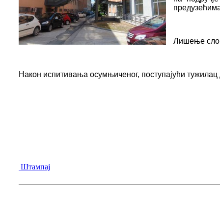
предузећима
Лишење слоб
Након испитивања осумњиченог, поступајући тужилац 
Штампај