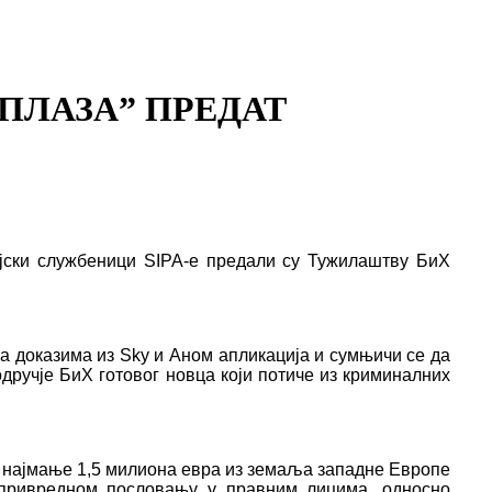
ПЛАЗА” ПРЕДАТ
ијски службеници SIPA-е предали су Тужилаштву БиХ
а доказима из Sky и Аном апликација и сумњичи се да
одручје БиХ готовог новца који потиче из криминалних
о најмање 1,5 милиона е
в
ра из земаља западне Европе
у привредном пословању у правним
лици
ма, односно