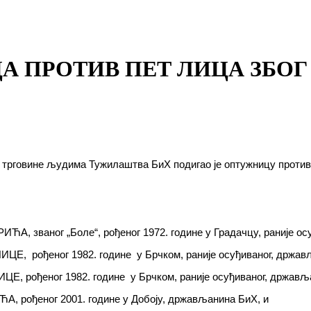
 ПРОТИВ ПЕТ ЛИЦА ЗБО
 и трговине људима Тужилаштва БиХ подигао је оптужницу про
ЋА, званог „Боле“, рођеног 1972. године у Градачцу, раније о
ЦЕ, рођеног 1982. године у Брчком, раније осуђиваног, држав
Е, рођеног 1982. године у Брчком, раније осуђиваног, држављ
А, рођеног 2001. године у Добоју, држављанина БиХ, и