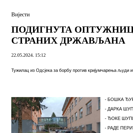
Вијести
ПОДИГНУТА ОПТУЖНИЦА
СТРАНИХ ДРЖАВЉАНА
22.05.2024. 15:12
Тужилац из Одсјека за борбу против кријумчарења људи
- БОШКА ЂУРИ
- ДАРКА ШУПИ
- ЂОКЕ ШУПИЦ
- РАДЕ ПЕРИЋ