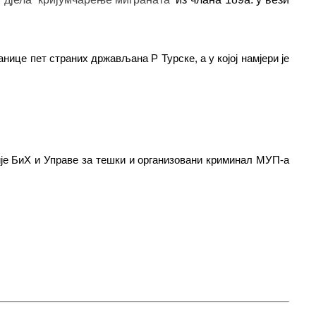
ице пет страних држављана Р Турске, а у којој намјери је
је БиХ и Управе за тешки и организовани криминал МУП-а