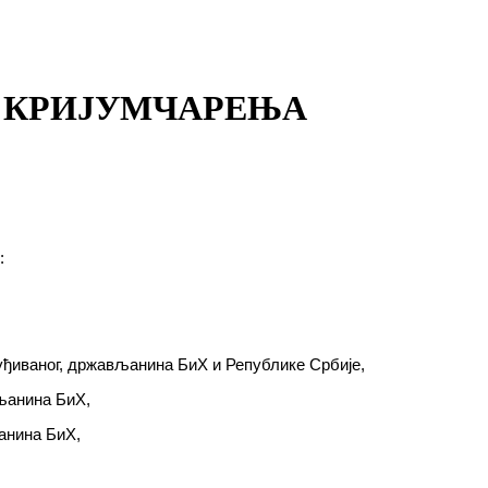
Г КРИЈУМЧАРЕЊА
тив:
суђиваног, држављанина БиХ и Републике Србије,
љанина БиХ,
анина БиХ,