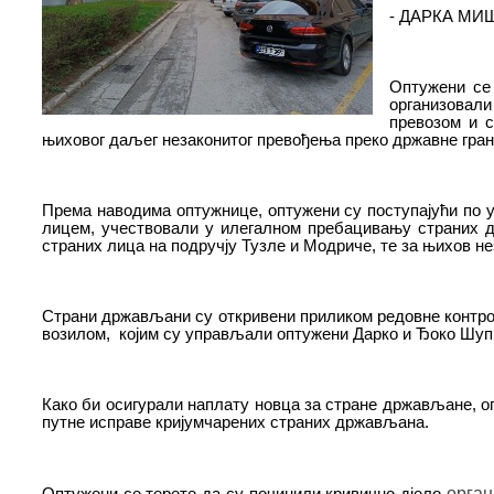
- ДАРКА МИШИ
Оптужени се 
организовали
превозом и 
њиховог даљег незаконитог превођења преко државне гран
Према наводима оптужнице, оптужени су поступајући по уп
лице
м, учествовали у илегалном пребацивању страних д
страних
лиц
а на подручју Тузле и Модриче, те за њихов н
Страни држављани су откривени приликом редовне контро
возилом, којим су управљали оптужени Дарко и Ђоко Шуп
Како би осигурали наплату новца за стране држављане, о
путне исправе кријумчарених страних држављана.
орган
Оптужени се терете да су починили кривично дјело