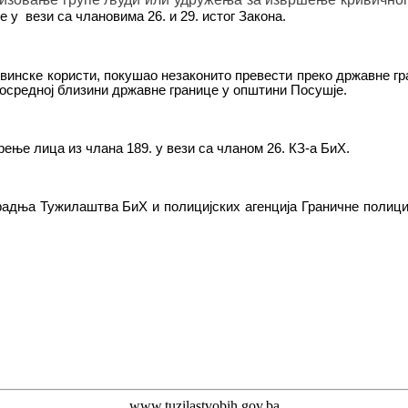
ве у вези са члановима 26. и 29. истог Закона.
инске користи, покушао незаконито превести преко државне гран
посредној близини државне границе у општини Посушје.
арење
л
и
ца
из члана 189. у вези са чланом 26. КЗ-а БиХ.
сарадња Тужилаштва БиХ и полицијских агенција
Граничне полици
www.tuzilastvobih.gov.ba