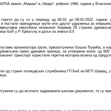
ЋА званог „Мараш“ и „Чваре“, рођеног 1986. године у Власени
терете да су се у периоду од 06.02. до 08.02.2022. године,
 и постали припадници групе или другог удружења за извршење
смјештајем омогућили незаконит боравак 26 страних државља
ице БиХ у Р Хрватску и даље за земље ЕУ.
утама организатора групе, првооптуженог Бошка Ђурића, а који
ржављана преко државне границе, за уговорени износ од 600
езаконит транспорт користили теретна моторна возила од преду
ле од стране полицијских службеника ГП БиХ на МГП Шамац, у
ица.
птужени су до исплате задржавали њихове документе, те су прил
из
ов
ање групе људи или удружења за извршење кривичног 