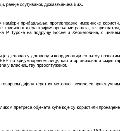
ци, раније осуђиваног, држављанина БиХ.
 у намјери прибављања противправне имовинске користи,
 кривичног дјела кријумчарења миграната, те прихватом,
на Р Турске на подручју Босне и Херцеговине, с циљем
 је дјеловао у договору и координацији са њему познат
и
м
 Е
В
Р по кријумчарено
м
л
и
цу
, као и организовали смјештај
зећа у власништву првооптуженог.
 товарном д
и
јелу теретног моторног возила са прикључним
иком претреса објеката куће које су користили пронађене
дјела ‘кријумчарење миграната’
из члана 189а. у вези