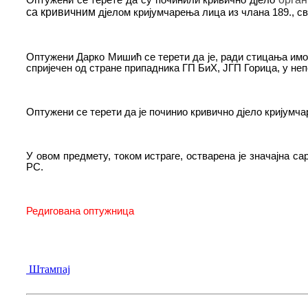
са кривичним
дјелом кријумчарења
л
и
ца
из члана 189., с
Оптужени Дарко Мишић се терети да је, ради стицања имов
спријечен од стране припадника ГП БиХ, ЈГП Горица, у не
Оптужени се терети да је починио кривично дјело кријумч
У овом предмету, током истраге, остварена је значајна 
РС.
Редигована оптужница
Штампај