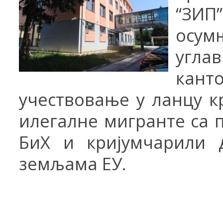
“ЗИП
осум
углав
кант
у
ч
е
ств
овање у ланцу к
илегалне мигранте са п
БиХ и кријумчарили 
земљама ЕУ.