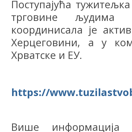
Поступајућа тужитељ
к
а
трговине људима 
координи
с
ала је акти
Херцеговини, а у ко
Хрватске и ЕУ.
https
://www.
tuzilastvo
Више информација