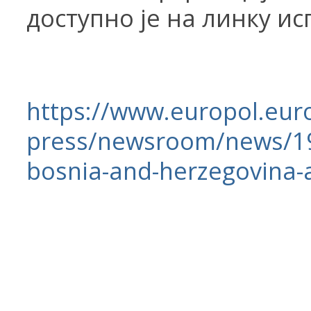
доступно је на линку ис
https
://www.
europol
.
eur
press
/
ne
w
sroom
/
ne
w
s
/1
bosnia
-
and
-
herzegovina
-