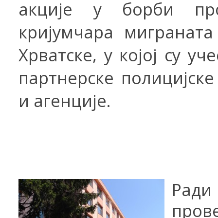
акције у борби пр
кријумчара миграната
Хрватске, у којој су у
ч
е
партнерске полицијск
и агенције.
Ради
пров