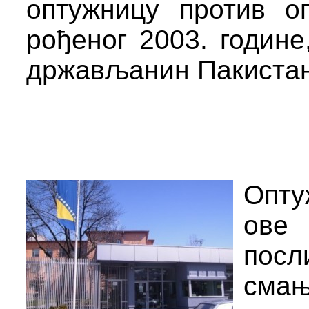
оптужницу против о
рођеног 2003. године,
држављанин Пакистана
Опту
ове
посл
сма