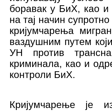
боравак у БиХ, као 
на тај начин супротно
кријумчарења мигран
ваздушним путем кој
УН против транснац
криминала, као и одр
контроли БиХ.
Кријумчарење је и