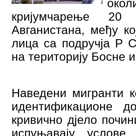
окол
кријумчарење 20 
А
в
ганистана, међу ко
лица
са подручја Р С
на територију Босне 
Наведени мигранти к
идентификационе до
кривично дјело почин
испуњавају услове