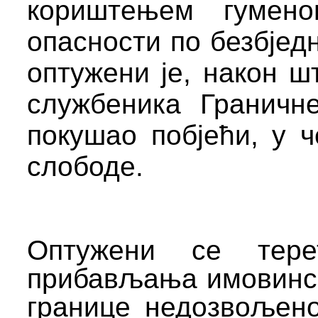
кориштењем гумен
опасности по
безбјед
оптужени је, након ш
службеника Граничн
покушао побјећи, у 
слободе.
Оптужени се тер
прибављања имовинск
границе недозвољено