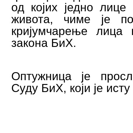
од којих једно
лице
живота, чиме је по
кријумчарење
л
и
ца
закона БиХ.
Оптужница је просл
Суду БиХ, који је исту