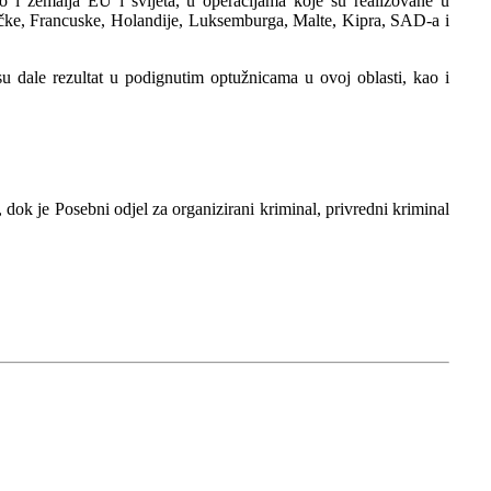
ao i zemalja EU i svijeta, u operacijama koje su realizovane u
ačke, Francuske, Holandije, Luksemburga, Malte, Kipra, SAD-a i
u dale rezultat u podignutim optužnicama u ovoj oblasti, kao i
dok je Posebni odjel za organizirani kriminal, privredni kriminal