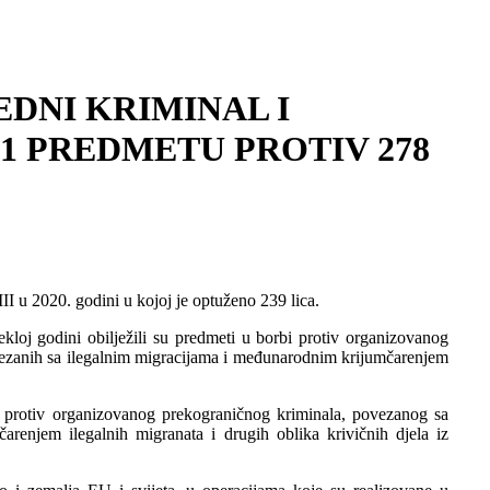
EDNI KRIMINAL I
51 PREDMETU PROTIV 278
I u 2020. godini u kojoj je optuženo 239 lica.
ekloj godini obilježili su predmeti u borbi protiv organizovanog
povezanih sa ilegalnim migracijama i međunarodnim krijumčarenjem
 protiv organizovanog prekograničnog kriminala, povezanog sa
renjem ilegalnih migranata i drugih oblika krivičnih djela iz