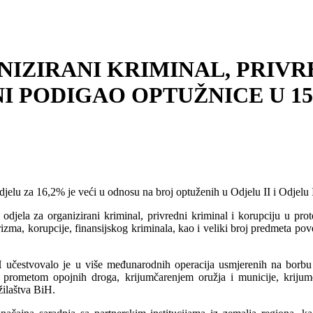
NIZIRANI KRIMINAL, PRIVR
NI PODIGAO OPTUŽNICE U 1
elu za 16,2% je veći u odnosu na broj optuženih u Odjelu II i Odjelu II
djela za organizirani kriminal, privredni kriminal i korupciju u prot
orizma, korupcije, finansijskog kriminala, kao i veliki broj predmeta 
H učestvovalo je u više međunarodnih operacija usmjerenih na borbu
prometom opojnih droga, krijumčarenjem oružja i municije, krijumča
žilaštva BiH.