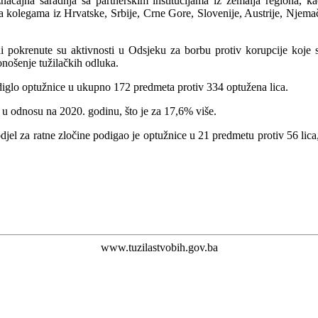
načajna saradnja sa partnerskim institucijama iz zemalja regiona, k
a kolegama iz Hrvatske, Srbije, Crne Gore, Slovenije, Austrije, Njem
 pokrenute su aktivnosti u Odsjeku za borbu protiv korupcije koje s
nošenje tužilačkih odluka.
odiglo optužnice u ukupno 172 predmeta protiv 334 optužena lica.
 u odnosu na 2020. godinu, što je za 17,6% više.
el za ratne zločine podigao je optužnice u 21 predmetu protiv 56 lica, 
www.tuzilastvobih.gov.ba