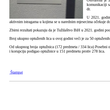
Ostvarena je z
komunikaciji s
dr.
U 2021. godini
aktivnim istragama u kojima se u narednim mjesecima očekuje do
Zbirni rezultati pokazuju da je Tužilaštvo BiH u 2021. godini p
Broj ukupno optuženih lica u ovoj godini veći je za 50 optuženih
Od ukupnog broja optužnica (172 predmeta / 334 lica) Posebni odj
i korupciju podigao optužnice u 151 predmetu protiv 278 lica.
Štampaj