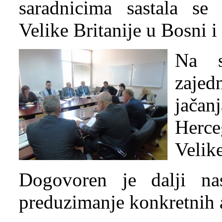
saradnicima sastala se
Velike Britanije u Bosni i
Na s
zajed
jača
Herc
Velike
Dogovoren je dalji nas
preduzimanje konkretnih a