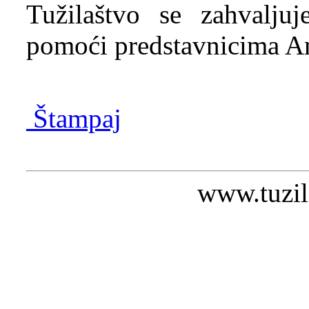
Tužilaštvo se zahvalju
pomoći predstavnicima Am
Štampaj
www.tuzil