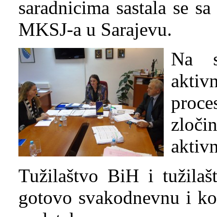
saradnicima sastala se sa
MKSJ-a u Sarajevu.
Na s
akti
proc
zloči
aktiv
Tužilaštvo BiH i tužil
gotovo svakodnevnu i koo