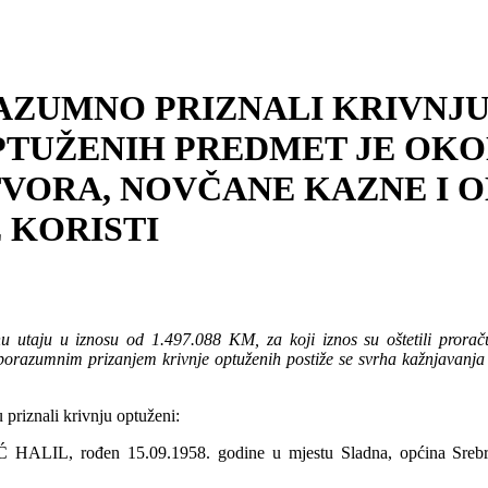
AZUMNO PRIZNALI KRIVNJ
TUŽENIH PREDMET JE OKON
VORA, NOVČANE KAZNE I 
 KORISTI
u utaju u iznosu od 1.497.088 KM, za koji iznos su oštetili proraču
Sporazumnim prizanjem krivnje optuženih postiže se svrha kažnjavanja 
priznali krivnju optuženi:
ALIL, rođen 15.09.1958. godine u mjestu Sladna, općina Srebrenik