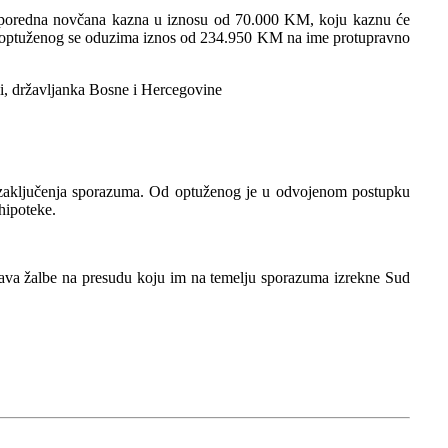
i sporedna novčana kazna u iznosu od 70.000 KM, koju kaznu će
Od optuženog se oduzima iznos od 234.950 KM na ime protupravno
 državljanka Bosne i Hercegovine
 zaključenja sporazuma. Od optuženog je u odvojenom postupku
hipoteke.
 prava žalbe na presudu koju im na temelju sporazuma izrekne Sud