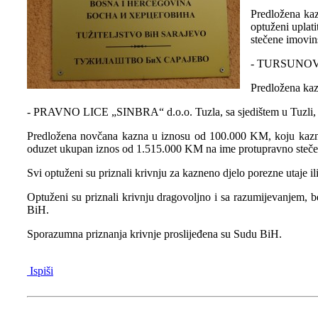
Predložena kaz
optuženi uplat
stečene imovins
- TURSUNOVIĆ 
Predložena kaz
- PRAVNO LICE „SINBRA“ d.o.o. Tuzla, sa sjedištem u Tuzli, čij
Predložena novčana kazna u iznosu od 100.000 KM, koju kaznu
oduzet ukupan iznos od 1.515.000 KM na ime protupravno stečen
Svi optuženi su priznali krivnju za kazneno djelo porezne utaje 
Optuženi su priznali krivnju dragovoljno i sa razumijevanjem, b
BiH.
Sporazumna priznanja krivnje proslijeđena su Sudu BiH.
Ispiši