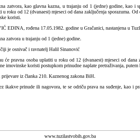
na zatvora, kao glavna kazna, u trajanju od 1 (jedne) godine, kao 
iti u roku od 12 (dvanaest) mjeseci od dana zaključenja sporazuma. 
ke koristi.
EDINA, rođena 17.05.1982. godine u Gračanici, nastanjena u Tuzli,
na zatvora u trajanju od 1 (jedne) godine.
i je osnivač i ravnatelj Halil Sinanović
 će pravna osoba uplatiti u roku od 12 (dvanaest) mjeseci od dana
e imovinske koristi postupkom prinudne naplate pretraživanja, putem 
ili prijevare iz članka 210. Kaznenog zakona BiH.
ez ikakve prinude ili nagovora, te se odriču prava na suđenje, kao i
www.tuzilastvobih.gov.ba