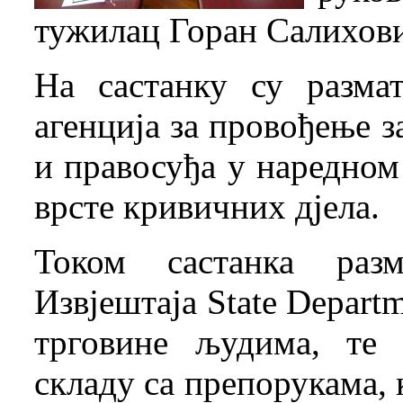
тужилац Горан Салихов
На састанку су разма
агенција за провођење з
и правосуђа у наредном
врсте кривичних дјела.
Током састанка раз
Извјештаја State Depart
трговине људима, те
складу са препорукама, 