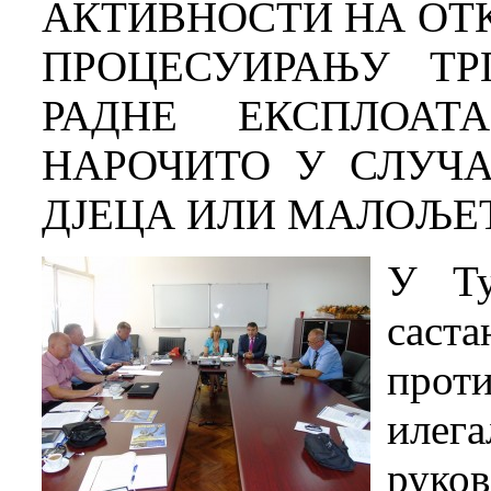
АКТИВНОСТИ НА ОТ
ПРОЦЕСУИРАЊУ Т
РАДНЕ ЕКСПЛОАТ
НАРОЧИТО У СЛУЧА
ДЈЕЦА ИЛИ МАЛОЉЕ
У Ту
саст
про
илег
руков