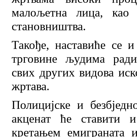
малољетна лица, као 
становништва.
Такође, наставиће се 
трговине људима ради
свих других видова ис
жртава.
Полицијске и безбједн
акценат ће ставити 
кретањем емиграната 