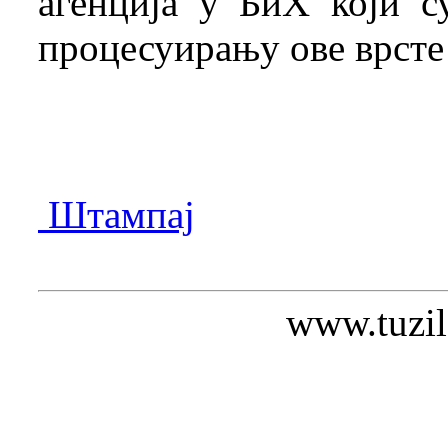
агенција у БиХ који с
процесуирању ове врсте
Штампај
www.tuzil