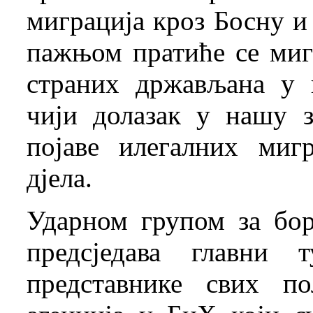
миграција кроз Босну и
пажњом пратиће се мигр
страних држављана у 
чији долазак у нашу 
појаве илегалних миг
дјела.
Ударном групом за бо
предсједава главни 
представнике свих по