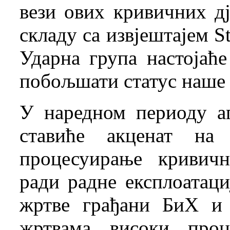
вези ових кривичних дј
складу са извјештајем St
Ударна група настојаћ
побољшати статус наше 
У наредном периоду аг
ставиће акценат на 
процесуирање кривич
ради радне експлоатаци
жртве грађани БиХ и
жртвама високи проц