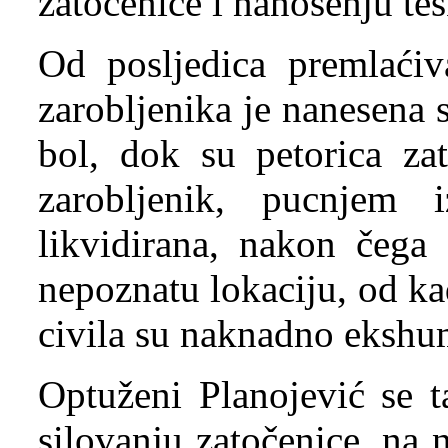
zatočenice i nanošenju te
Od posljedica premlaćiva
zarobljenika je nanesena 
bol, dok su petorica za
zarobljenik, pucnjem 
likvidirana, nakon čega 
nepoznatu lokaciju, od kad
civila su naknadno ekshum
Optuženi Planojević se t
silovanju zatočenice, na n