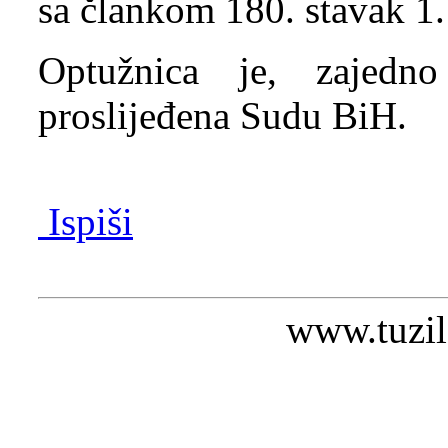
sa člankom 180. stavak 1.
Optužnica je, zajedn
proslijeđena Sudu B
Ispiši
www.tuzil