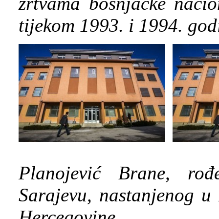
žrtvama bošnjačke nacion
tijekom 1993. i 1994. god
Planojević Brane, ro
Sarajevu, nastanjenog u 
Hercegovine.