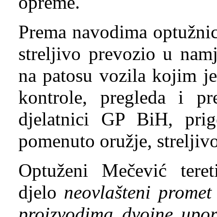
opreme.
Prema navodima optužnice
streljivo prevozio u nam
na patosu vozila kojim j
kontrole, pregleda i pre
djelatnici GP BiH, pr
pomenuto oružje, streljiv
Optuženi Mečević tere
djelo
neovlašteni prome
proizvodima dvojne upo