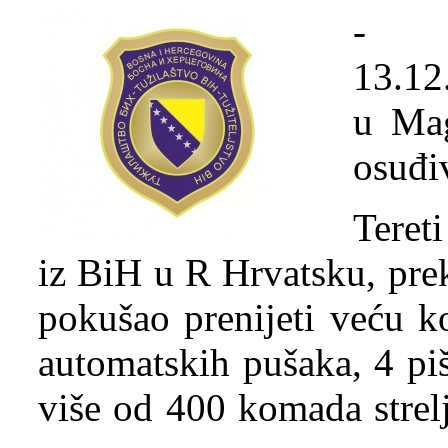
- Me
13.12
u Mag
osuđi
Teret
iz BiH u R Hrvatsku, pre
pokušao prenijeti veću kol
automatskih pušaka, 4 pišt
više od 400 komada strelji