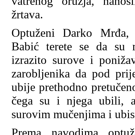
vatrenog oružja, nanosi
žrtava.
Optuženi Darko Mrđa,
Babić terete se da su mu
izrazito surove i poniža
zarobljenika da pod pri
ubije prethodno pretučeno
čega su i njega ubili, 
surovim mučenjima i ubis
Prema navodima optuž