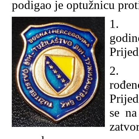
podigao je optužnicu prot
1. M
godin
Prije
2. B
rođe
Prije
se na
zatv