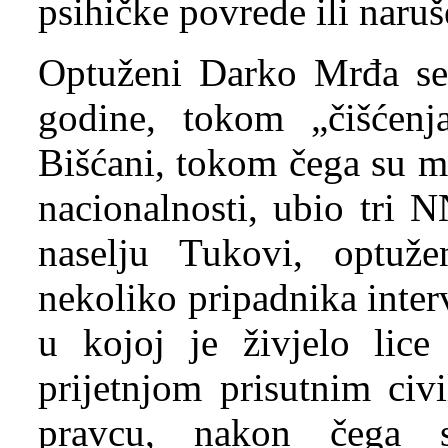
psihičke povrede ili naruš
Optuženi Darko Mrđa se 
godine, tokom „čišćenj
Bišćani, tokom čega su m
nacionalnosti, ubio tri N
naselju Tukovi, optuž
nekoliko pripadnika inte
u kojoj je živjelo lice
prijetnjom prisutnim ci
pravcu, nakon čega s