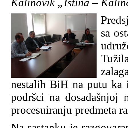
Kalinovik „Istina – Kalin
Preds
sa os
udruž
Tuži
zala
nestalih BiH na putu ka i
podršci na dosadašnjoj 
procesuiranju predmeta ra
Na sastanku je razgovara