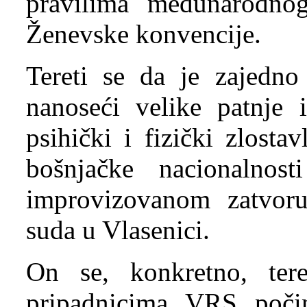
pravilima međunarodnog
Ženevske konvencije.
Tereti se da je zajedn
nanoseći velike patnje i
psihički i fizički zlostav
bošnjačke nacionalnos
improvizovanom zatvor
suda u Vlasenici.
On se, konkretno, te
pripadnicima VRS počin