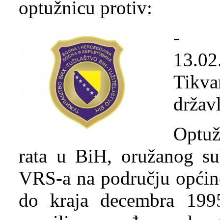
optužnicu protiv:
- T
13.0
Tikv
držav
Optuž
rata u BiH, oružanog s
VRS-a na području općine
do kraja decembra 1995